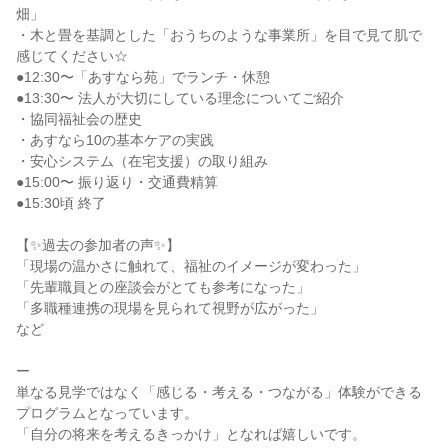
畑」
・木と畳を基調とした「おうちのような事業所」を目で見て肌で
感じてください☆
●12:30〜「あすなら苑」でランチ・休憩
●13:30〜 法人が大切にしている理念についてご紹介
・協同福祉会の歴史
・あすなら10の基本ケアの実践
・安心システム（在宅支援）の取り組み
●15:00〜 振り返り・交通費精算
●15:30頃 終了
【✨過去の参加者の声✨】
「現場の温かさに触れて、福祉のイメージが変わった」
「先輩職員との座談会がとても参考になった」
「多職種連携の現場を見られて視野が広がった」
など
ー
単なる見学ではなく「感じる・考える・つながる」体験ができる
プログラムとなっています。
「自分の将来を考えるきっかけ」となれば嬉しいです。