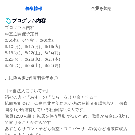
募集情報
企業を知る
プログラム内容
プログラム内容
📅直近開催予定日
8/5(水)、8/7(金)、8/8(土)、
8/10(月)、8/17(月)、8/18(火)
8/19(水)、8/22(土)、8/24(月)
8/25(火)、8/26(水)、8/27(木)
8/28(金)、8/29(土)、8/31(月)
…以降も週2程度開催予定◎
【✨当法人について✨】
福祉の力で「あす」の「なら」をより良くするー
協同福祉会は、奈良県北西部に20か所の高齢者介護施設と、保育
園を1か所運営している社会福祉法人です。
職員1250人超！ 転居を伴う異動がないため、職員が奈良に根差し
て働けることが強みです。
あすならサロン・子ども食堂・ユニバーサル就労など地域貢献活