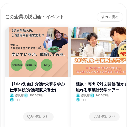
この企業の説明会・イベント
すべて見る
【1day対面】介護×栄養を学ぶ
橿原・高田で対面開催/温か
仕事体験(介護職兼栄養士)
触れる事業所見学ツアー
奈良県
2026年8月
奈良県
2026年8月
1日
1日
お気に入り
お気に入り