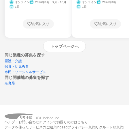
ム
オンライン
2026年8月・9月・10月
オンライン
2026年8月
1日
1日
お気に入り
お気に入り
トップページへ
同じ業種の募集を探す
看護・介護
保育・幼児教育
市民・ソーシャルサービス
同じ開催地の募集を探す
奈良県
エントリーするとプログラムの詳細案内を
ヘルプ・お問い合わせ
ログインでお困りの方はこちら
受け取れるようになります
データを使ったサービスのご紹介
Indeedプライバシー規約
リクルートID規約