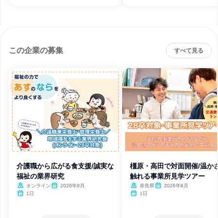
この企業の募集
すべて見る
介護職から広がる食支援/誠実な
橿原・高田で対面開催/温か
福祉の業界研究
触れる事業所見学ツアー
オンライン
2026年8月
奈良県
2026年8月
1日
1日