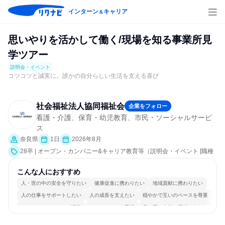
インターン
キャリア
＆
思いやりを活かして働く/現場を知る事業所見
学ツアー
説明会・イベント
コツコツと誠実に。誰かの自分らしい生活を支える喜び
社会福祉法人協同福祉会
企業をフォロー
看護・介護、保育・幼児教育、市民・ソーシャルサービ
ス
奈良県
1日
2026年8月
28卒 | オープン・カンパニー&キャリア教育等（説明会・イベント [職種
研究、職場見学会、社員交流会、会社説明会、業界研究]）
こんな人におすすめ
人・世の中の安全を守りたい
健康促進に携わりたい
地域貢献に携わりたい
人の仕事をサポートしたい
人の成長を支えたい
穏やかで互いのペースを尊重
コミュニケーションが活発
チームワークを重視
長く同じ会社に居続けられる
多様な職種の人と関われる