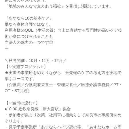
動にも力を入れており、
「地域のみんなで支えあう福祉」を目指し活動しています。
『あすなら10の基本ケア』
単なる身体介護ではなく、
利用者様のQOL（生活の質）向上に直結する専門性の高いケア技
術が身につけられることも
当法人の魅力の一つです◎！
ー
＼秋冬開催：10月・11月・12月／
【✨実施プログラム✨】
★実際の事業所をめぐりながら、最先端のケアの考え方を実地で
学ぶコースです。
（介護職／介護職兼栄養士・管理栄養士／医療介護事務員／PT・
OT・ST共通）
【✨当日の流れ✨】
●10:00 近鉄奈良線「新大宮駅」集合
・参加者が集まり次第、社用車に相乗りして奈良市の事業所をめ
ぐります。
・見学予定事業所「あすならハイツ恋の窪」「あすならホーム高