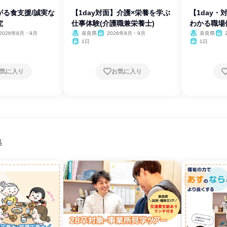
がる食支援/誠実な
【1day対面】介護×栄養を学ぶ
【1day
究
仕事体験(介護職兼栄養士)
わかる職場
2026年8月・9月
奈良県
2026年8月・9月
奈良県
1日
1日
気に入り
お気に入り
集