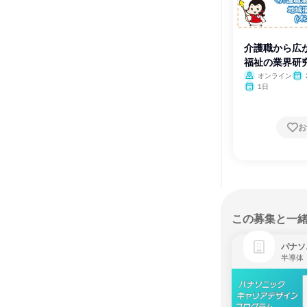
介護職から広
福祉の業界研
オンライン
1日
お
この募集と一
パナソ
半導体