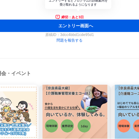
エントリーするとプログラムの詳細案内を
受け取れるようになります
締切：あと3日
エントリー画面へ
原稿ID：
3dcc4bbd1cde95d1
問題を報告する
明会・イベント