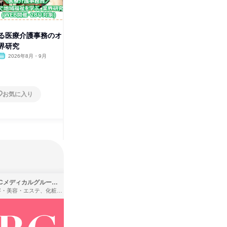
る医療介護事務のオ
寄り添うケアを学ぶ/介護職の福
思いやり
界研究
祉業界研究
知る事業
2026年8月・9月
オンライン
2026年8月・9月
奈良県
1日
1日
お気に入り
お気に入り
SBCメディカルグループ株式会社
株式会社バンダイ
理容・美容・エステ、化粧品・理美容用品小売、医療・病院
アパレル・繊維・スポーツメーカー、製造・メーカー、ゲーム制作・販売