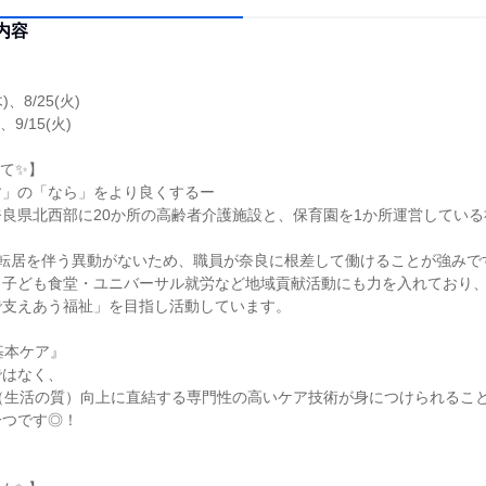
内容
日
木)、8/25(火)
)、9/15(火)
て✨】
す」の「なら」をより良くするー
良県北西部に20か所の高齢者介護施設と、保育園を1か所運営してい
！ 転居を伴う異動がないため、職員が奈良に根差して働けることが強みで
・子ども食堂・ユニバーサル就労など地域貢献活動にも力を入れており
で支えあう福祉」を目指し活動しています。
基本ケア』
ではなく、
（生活の質）向上に直結する専門性の高いケア技術が身につけられるこ
一つです◎！