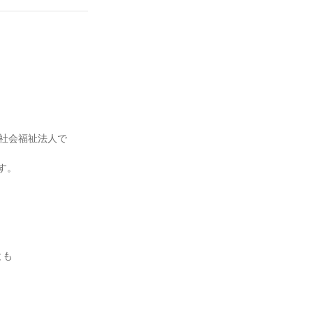
る社会福祉法人で
す。
、
とも