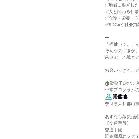
✅地域に根ざし
✅人と関わる仕
✅介護・栄養・
✅SDGsや社会
ー
「福祉って、こ
そんな気づきが
奈良で、地域と
お会いできるこ
🏠勤務予定地：
※本プログラム
開催地
奈良県大和郡山市宮
あすなら苑(社会
【交通手段】
交通手段
近鉄橿原線ファミ