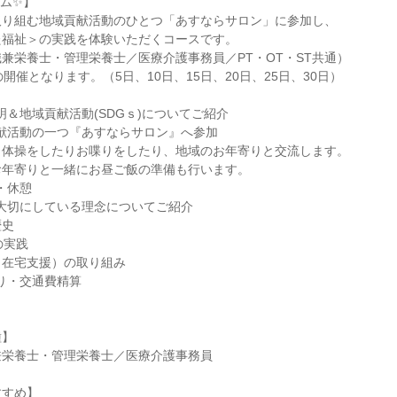
ム✨】
取り組む地域貢献活動のひとつ「あすならサロン」に参加し、
た福祉＞の実践を体験いただくコースです。
兼栄養士・管理栄養士／医療介護事務員／PT・OT・ST共通）
開催となります。（5日、10日、15日、20日、25日、30日）
人説明＆地域貢献活動(SDGｓ)についてご紹介
地域貢献活動の一つ『あすならサロン』へ参加
リ体操をしたりお喋りをしたり、地域のお年寄りと交流します。
お年寄りと一緒にお昼ご飯の準備も行います。
チ・休憩
人が大切にしている理念についてご紹介
歴史
の実践
（在宅支援）の取り組み
り返り・交通費精算
種】
兼栄養士・管理栄養士／医療介護事務員
すすめ】