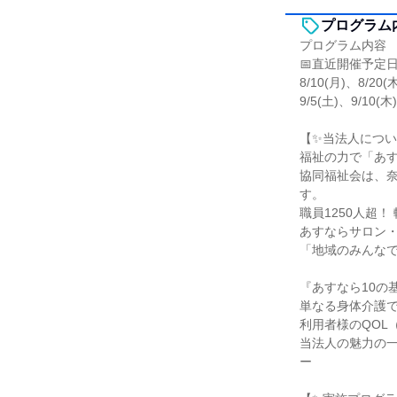
プログラム
プログラム内容
📅直近開催予定
8/10(月)、8/20(
9/5(土)、9/10(木
【✨当法人につい
福祉の力で「あ
協同福祉会は、奈
す。
職員1250人超
あすならサロン
「地域のみんな
『あすなら10の
単なる身体介護
利用者様のQOL
当法人の魅力の
ー