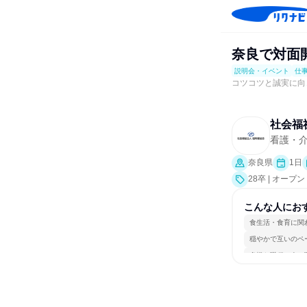
奈良で対面
説明会・イベント
仕
コツコツと誠実に向
社会福
看護・
奈良県
1日
28卒 | オ
業界研究]、仕
こんな人にお
食生活・食育に関
穏やかで互いのペ
多様な職種の人と