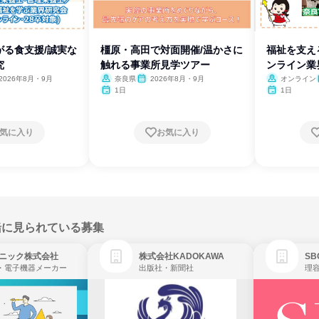
がる食支援/誠実な
橿原・高田で対面開催/温かさに
福祉を支え
究
触れる事業所見学ツアー
ンライン業
2026年8月・9月
奈良県
2026年8月・9月
オンライン
1日
1日
気に入り
お気に入り
緒に見られている募集
ニック株式会社
株式会社KADOKAWA
・電子機器メーカー
出版社・新聞社