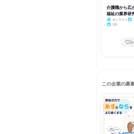
介護職から広
福祉の業界研
オンライン
1日
お
この企業の募