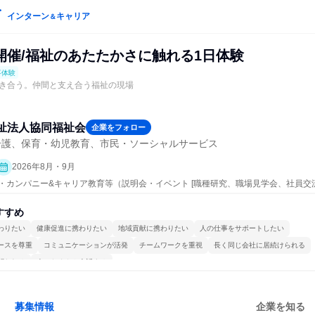
インターン
キャリア
＆
開催/福祉のあたたかさに触れる1日体験
事体験
き合う。仲間と支え合う福祉の現場
祉法人協同福祉会
企業をフォロー
介護、保育・幼児教育、市民・ソーシャルサービス
2026年8月・9月
ープン・カンパニー&キャリア教育等（説明会・イベント [職種研究、職場見学会、社員
事体験）
すすめ
わりたい
健康促進に携わりたい
地域貢献に携わりたい
人の仕事をサポートしたい
ースを尊重
コミュニケーションが活発
チームワークを重視
長く同じ会社に居続けられる
関われる
人とたくさん会話する
募集情報
企業を知る