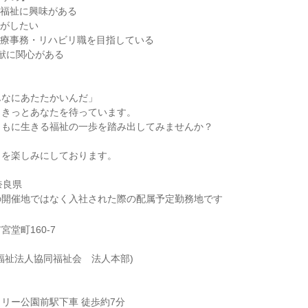
た福祉に興味がある
事がしたい
医療事務・リハビリ職を目指している
貢献に関心がある
んなにあたたかいんだ」
、きっとあなたを待っています。
ともに生きる福祉の一歩を踏み出してみませんか？
とを楽しみにしております。
奈良県
の開催地ではなく入社された際の配属予定勤務地です
堂町160-7
福祉法人協同福祉会 法人本部)
リー公園前駅下車 徒歩約7分