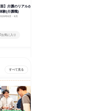
・対面】介護のリアルが
寄り添うケアを学ぶ/介護職の福
福祉を支
体験(介護職)
祉業界研究
ンライン
2026年8月・9月
オンライン
2026年8月・9月
オンラ
1日
1日
お気に入り
お気に入り
すべて見る