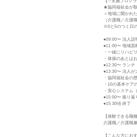
【✨実施プログラ
★協同福祉会が
＜地域に開かれ
（介護職／介護職
※0と5のつく日の
●09:00〜 法
●11:00〜 
・一緒にリハビ
・体操のあとは
●12:30〜 ラン
●13:30〜 法
・協同福祉会の
・10の基本ケア
・安心システム
●15:00〜 振
●15:30頃 終了
【体験できる職
介護職／介護職
【こんな方にお