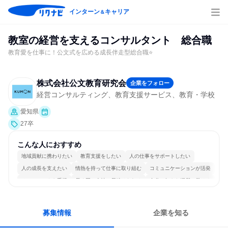
インターン
キャリア
＆
教室の経営を支えるコンサルタント 総合職
教育愛を仕事に！公文式を広める成長伴走型総合職⭐
株式会社公文教育研究会
企業をフォロー
経営コンサルティング、教育支援サービス、教育・学校
愛知県
27卒
こんな人におすすめ
地域貢献に携わりたい
教育支援をしたい
人の仕事をサポートしたい
人の成長を支えたい
情熱を持って仕事に取り組む
コミュニケーションが活発
チームワークを重視
長く同じ会社に居続けられる
自分の好きな場所で働ける
若手が裁量を持てる環境
募集情報
企業を知る