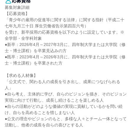
応募資格
募集対象詳細
【応募資格】
「青少年の雇用の促進等に関する法律」に関する指針（平成二十
七年九月三十日 厚生労働省告示第四百六号）
を受け、新卒採用の応募資格を以下のように設定しています。※
全学部・全学科対象
●新卒：2026年4月～2027年3月に、四年制大学または大学院（修
士・博士課程）を卒業見込みの方
●既卒：2023年4月～2026年3月に、四年制大学または大学院（修
士・博士課程）を卒業された方
【求める人材像】
「公文式で、関わる人の成長を引き出し、成果につなげられる
人」
●自ら考え、主体的に学び、自らのビジョンを描き、そのビジョン
実現に向けて行動し、成長し続けることを楽しめる人
●自らの活動がどのような価値の実現に貢献しているかを問い続
け、自らを高めることを惜しまない人
●公文の理念やビジョンのもと、多様な人々とチーム一体となって
活動し、他者の成長を自らの喜びとする人