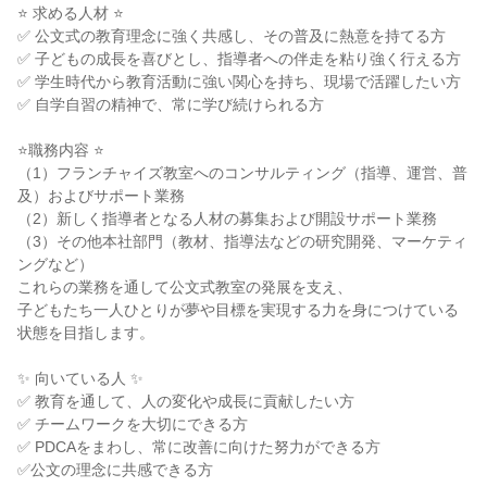
⭐ 求める人材 ⭐
✅ 公文式の教育理念に強く共感し、その普及に熱意を持てる方
✅ 子どもの成長を喜びとし、指導者への伴走を粘り強く行える方
✅ 学生時代から教育活動に強い関心を持ち、現場で活躍したい方
✅ 自学自習の精神で、常に学び続けられる方
⭐職務内容 ⭐
（1）フランチャイズ教室へのコンサルティング（指導、運営、普
及）およびサポート業務
（2）新しく指導者となる人材の募集および開設サポート業務
（3）その他本社部門（教材、指導法などの研究開発、マーケティ
ングなど）
これらの業務を通して公文式教室の発展を支え、
子どもたち一人ひとりが夢や目標を実現する力を身につけている
状態を目指します。
✨ 向いている人 ✨
✅ 教育を通して、人の変化や成長に貢献したい方
✅ チームワークを大切にできる方
✅ PDCAをまわし、常に改善に向けた努力ができる方
✅公文の理念に共感できる方