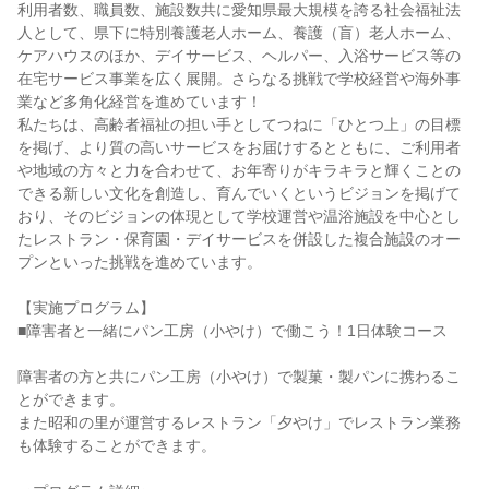
利用者数、職員数、施設数共に愛知県最大規模を誇る社会福祉法
人として、県下に特別養護老人ホーム、養護（盲）老人ホーム、
ケアハウスのほか、デイサービス、ヘルパー、入浴サービス等の
在宅サービス事業を広く展開。さらなる挑戦で学校経営や海外事
業など多角化経営を進めています！
私たちは、高齢者福祉の担い手としてつねに「ひとつ上」の目標
を掲げ、より質の高いサービスをお届けするとともに、ご利用者
や地域の方々と力を合わせて、お年寄りがキラキラと輝くことの
できる新しい文化を創造し、育んでいくというビジョンを掲げて
おり、そのビジョンの体現として学校運営や温浴施設を中心とし
たレストラン・保育園・デイサービスを併設した複合施設のオー
プンといった挑戦を進めています。
【実施プログラム】
■障害者と一緒にパン工房（小やけ）で働こう！1日体験コース
障害者の方と共にパン工房（小やけ）で製菓・製パンに携わるこ
とができます。
また昭和の里が運営するレストラン「夕やけ」でレストラン業務
も体験することができます。