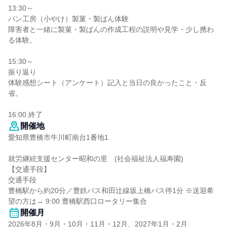
13:30～
パン工房（小やけ）製菓・製ぱん体験
障害者と一緒に製菓・製ぱんの作成工程の説明や見学・少し携わ
る体験。
15:30～
振り返り
体験感想シート（アンケート）記入と当日の良かったこと・反
省。
16:00 終了
開催地
愛知県豊橋市牛川町南台1番地1
就労継続支援センター昭和の里 (社会福祉法人福寿園)
【交通手段】
交通手段
豊橋駅から約20分／豊鉄バス和田辻線坂上橋バス停1分 ※送迎希
望の方は→ 9:00 豊橋駅西口ロータリー集合
開催月
2026年8月・9月・10月・11月・12月、2027年1月・2月