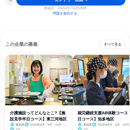
原稿ID：
692026731f3c89ff
問題を報告する
この企業の募集
すべて見る
介護施設ってどんなとこ?【施
就労継続支援AB体験コース
設見学半日コース】東三河地区
日コース】知多地区
愛知県
2026年8月・9月・10月・11
愛知県
2026年8月・9月・10月
月・12月、2027年1月・2月
月・12月、2027年1月・2月
1日
1日