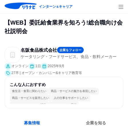
インターン
キャリア
＆
【WEB】委託給食業界を知ろう!総合職向け会
社説明会
名阪食品株式会社
企業をフォロー
ケータリング・フードサービス、食品・飲料メーカー
オンライン
1日
2025年9月
27卒 | オープン・カンパニー&キャリア教育等
こんな人におすすめ
食生活・食育に関わりたい
商品・サービスの魅力を表現したい
商品・サービスを販売したい
人の仕事をサポートしたい
コミュニケーションが活発
チームワークを重視
女性が働きやすい環境で働ける
長く同じ会社に居続けられる
若手が裁量を持てる環境
人とたくさん会話する
募集情報
企業を知る