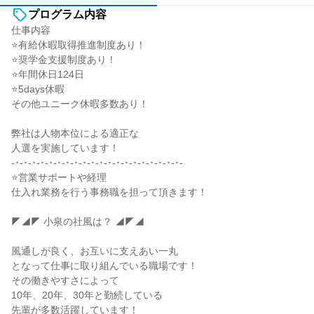
プログラム内容
仕事内容
⭐有給休暇取得推進制度あり！
⭐奨学金支援制度あり！
⭐年間休日124日
⭐5days休暇
その他ユニーク休暇多数あり！
弊社は人物本位による適正な
人選を実施しています！
-･-･-･-･-･-･-･-･-･-･-･-･-･-･-･-･-･-･-･-･-
⭐営業サポートや経理
仕入れ業務を行う事務職を担って頂きます！
◤◢◤ 小泉の社風は？ ◢◤◢
風通しが良く、お互いに支えあい一丸
となって仕事に取り組んでいる職場です！
その働きやすさによって
10年、20年、30年と勤続している
先輩が多数活躍しています！