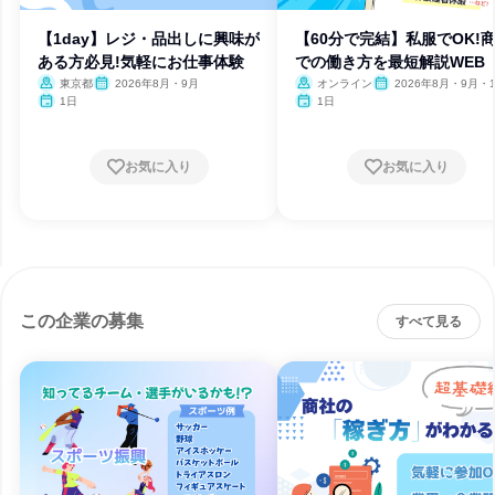
【1day】レジ・品出しに興味が
【60分で完結】私服でOK!
ある方必見!気軽にお仕事体験
での働き方を最短解説WEB
東京都
2026年8月・9月
オンライン
2026年8月・9月・1
月・11月
1日
1日
お気に入り
お気に入り
この企業の募集
すべて見る