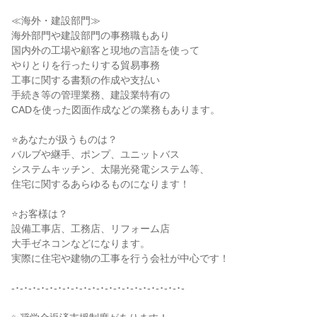
≪海外・建設部門≫
海外部門や建設部門の事務職もあり
国内外の工場や顧客と現地の言語を使って
やりとりを行ったりする貿易事務
工事に関する書類の作成や支払い
手続き等の管理業務、建設業特有の
CADを使った図面作成などの業務もあります。
⭐あなたが扱うものは？
バルブや継手、ポンプ、ユニットバス
システムキッチン、太陽光発電システム等、
住宅に関するあらゆるものになります！
⭐お客様は？
設備工事店、工務店、リフォーム店
大手ゼネコンなどになります。
実際に住宅や建物の工事を行う会社が中心です！
-･-･-･-･-･-･-･-･-･-･-･-･-･-･-･-･-･-･-･-･-