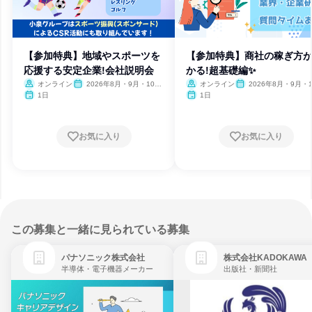
【参加特典】地域やスポーツを
【参加特典】商社の稼ぎ方
応援する安定企業!会社説明会
かる!超基礎編✨
オンライン
2026年8月・9月・10
オンライン
2026年8月・9月・1
月・11月
月・11月
1日
1日
お気に入り
お気に入り
この募集と一緒に見られている募集
パナソニック株式会社
株式会社KADOKAWA
半導体・電子機器メーカー
出版社・新聞社