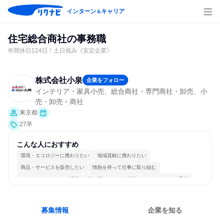
インターン
キャリア
＆
住宅総合商社の事務職
年間休日124日！土日祝み《安定企業》
株式会社小泉
企業をフォロー
インテリア・家具小売、総合商社・専門商社・卸売、小
売・卸売・商社
東京都
27卒
こんな人におすすめ
環境・エコロジーに携わりたい
地域貢献に携わりたい
商品・サービスを販売したい
情熱を持って仕事に取り組む
コミュニケーションが活発
常に新しいものに挑戦
チームワークを重視
長く同じ会社に居続けられる
多様な職種の人と関われる
人とたくさん会話する
募集情報
企業を知る