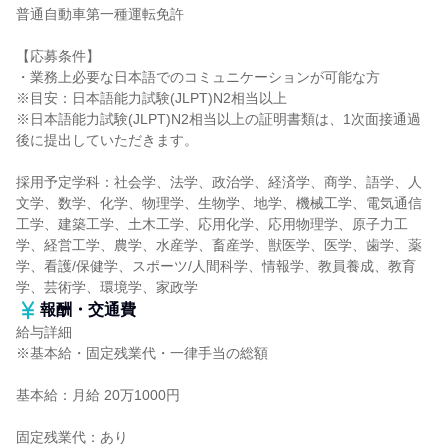
普通自動車第一種運転免許
【応募条件】
・業務上必要な日本語でのコミュニケーションが可能な方
※目安：日本語能力試験(JLPT)N2相当以上
※日本語能力試験(JLPT)N2相当以上の証明書類は、1次面接通過
後に提出していただきます。
採用予定学科：社会学、法学、政治学、経済学、商学、語学、人
文学、数学、化学、物理学、生物学、地学、機械工学、電気通信
工学、建築工学、土木工学、応用化学、応用物理学、原子力工
学、経営工学、農学、水産学、畜産学、獣医学、医学、歯学、薬
学、看護/保健学、スポーツ/人間科学、情報学、教員養成、教育
学、芸術学、環境学、家政学
報酬・交通費
給与詳細
※基本給・固定残業代・一律手当の総額
基本給：月給 20万1000円
固定残業代：あり