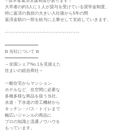
✨奨学金返済支援制度があります！
大卒者の約3人に１人が貸与を受けている奨学金制度。
特に返済の負担の大きい入社後から5年の間
返済金額の一部を給与に上乗せして支給していきます。
-･-･-･-･-･-･-･-･-･-･-･-･-･-･-･-･-･-･-･-･-
═══════════
⧉ 当社について ⧉
═══════════
～全国シェアNo.1を見据えた
住まいの総合商社～
一般住宅からマンション
ホテルなど、住空間に必要な
多種多様な商品を扱う当社。
水道・下水道の管工機材から
キッチン・バス・トイレまで
幅広いジャンルの商品に
プロの知識と流通ノウハウを
もっています。