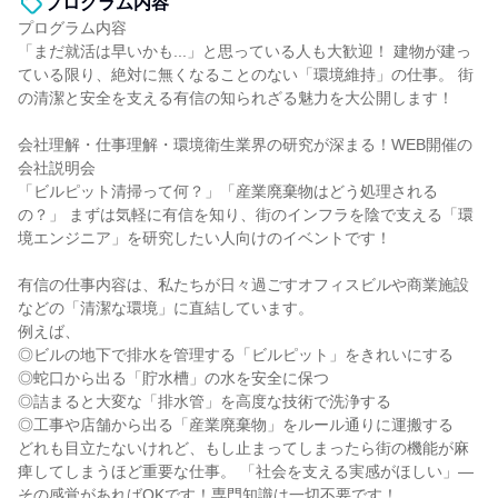
プログラム内容
プログラム内容
「まだ就活は早いかも...」と思っている人も大歓迎！ 建物が建っ
ている限り、絶対に無くなることのない「環境維持」の仕事。 街
の清潔と安全を支える有信の知られざる魅力を大公開します！
会社理解・仕事理解・環境衛生業界の研究が深まる！WEB開催の
会社説明会
「ビルピット清掃って何？」「産業廃棄物はどう処理される
の？」 まずは気軽に有信を知り、街のインフラを陰で支える「環
境エンジニア」を研究したい人向けのイベントです！
有信の仕事内容は、私たちが日々過ごすオフィスビルや商業施設
などの「清潔な環境」に直結しています。
例えば、
◎ビルの地下で排水を管理する「ビルピット」をきれいにする
◎蛇口から出る「貯水槽」の水を安全に保つ
◎詰まると大変な「排水管」を高度な技術で洗浄する
◎工事や店舗から出る「産業廃棄物」をルール通りに運搬する
どれも目立たないけれど、もし止まってしまったら街の機能が麻
痺してしまうほど重要な仕事。 「社会を支える実感がほしい」―
その感覚があればOKです！専門知識は一切不要です！