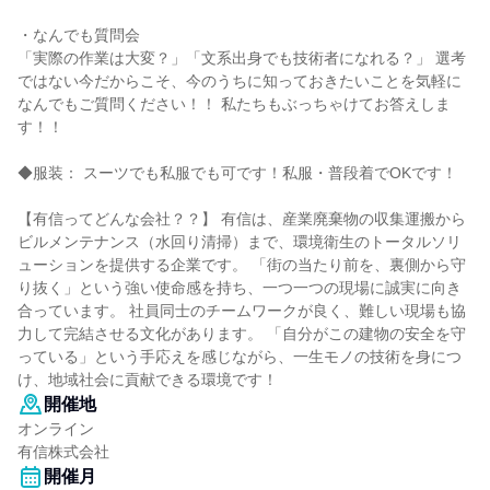
・なんでも質問会
「実際の作業は大変？」「文系出身でも技術者になれる？」 選考
ではない今だからこそ、今のうちに知っておきたいことを気軽に
なんでもご質問ください！！ 私たちもぶっちゃけてお答えしま
す！！
◆服装： スーツでも私服でも可です！私服・普段着でOKです！
【有信ってどんな会社？？】 有信は、産業廃棄物の収集運搬から
ビルメンテナンス（水回り清掃）まで、環境衛生のトータルソリ
ューションを提供する企業です。 「街の当たり前を、裏側から守
り抜く」という強い使命感を持ち、一つ一つの現場に誠実に向き
合っています。 社員同士のチームワークが良く、難しい現場も協
力して完結させる文化があります。 「自分がこの建物の安全を守
っている」という手応えを感じながら、一生モノの技術を身につ
け、地域社会に貢献できる環境です！
開催地
オンライン
有信株式会社
開催月