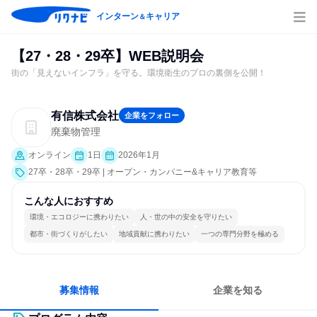
インターン
キャリア
＆
【27・28・29卒】WEB説明会
街の「見えないインフラ」を守る。環境衛生のプロの裏側を公開！
有信株式会社
企業をフォロー
廃棄物管理
オンライン
1日
2026年1月
27卒・28卒・29卒 | オープン・カンパニー&キャリア教育等
こんな人におすすめ
環境・エコロジーに携わりたい
人・世の中の安全を守りたい
都市・街づくりがしたい
地域貢献に携わりたい
一つの専門分野を極める
募集情報
企業を知る