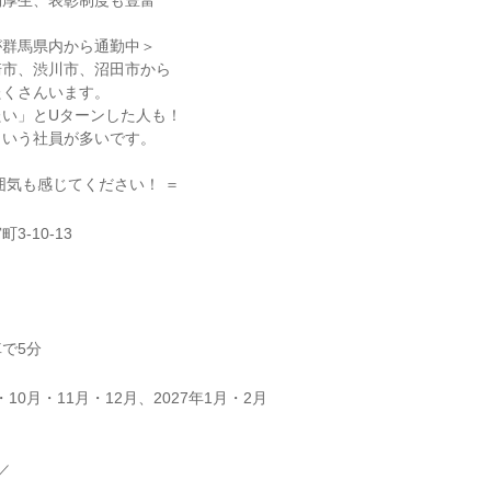
利厚生、表彰制度も豊富
が群馬県内から通勤中＞
崎市、渋川市、沼田市から
たくさんいます。
たい」とUターンした人も！
という社員が多いです。
囲気も感じてください！ ＝
-10-13
で5分
・10月・11月・12月、2027年1月・2月
／