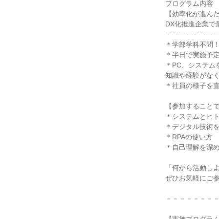
プログラム内容
【効率化が進ん
DX化推進企業で
￣￣￣￣￣￣￣
＊学部学科不問！
＊半日で実施予定
＊PC、システム
知識や経験がな
＊社員の様子を
【参加すること
＊システムとヒ
＊デジタル技術
＊RPAの使い方
＊自己理解を深
「何から活動し
ぜひお気軽にご参
－－－－－－－