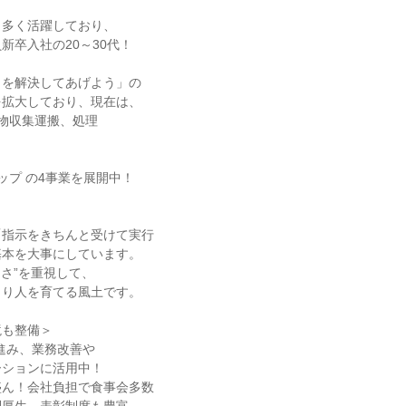
も多く活躍しており、
新卒入社の20～30代！
とを解決してあげよう」の
を拡大しており、現在は、
物収集運搬、処理
ップ の4事業を展開中！
「指示をきちんと受けて実行
基本を大事にしています。
しさ”を重視して、
くり人を育てる風土です。
境も整備＞
進み、業務改善や
ーションに活用中！
盛ん！会社負担で食事会多数