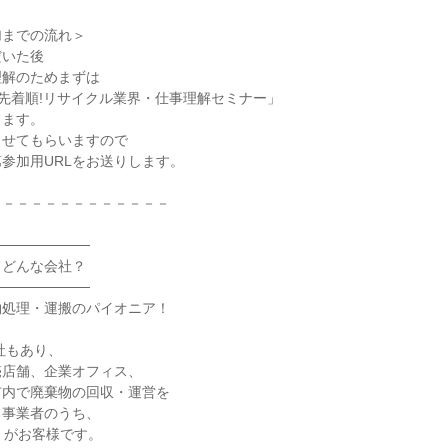
加までの流れ＞
だいた後
理解のためまずは
分】先着順!リサイクル業界・仕事理解セミナー」
します。
させてもらいますので
参加用URLをお送りします。
－－－－－－－－－－－－－
─────────
てどんな会社？
─────────
物処理・運搬のパイオニア！
0社もあり、
売店舗、企業オフィス、
市内で廃棄物の回収・運営を
る事業者のうち、
）がお客様です。