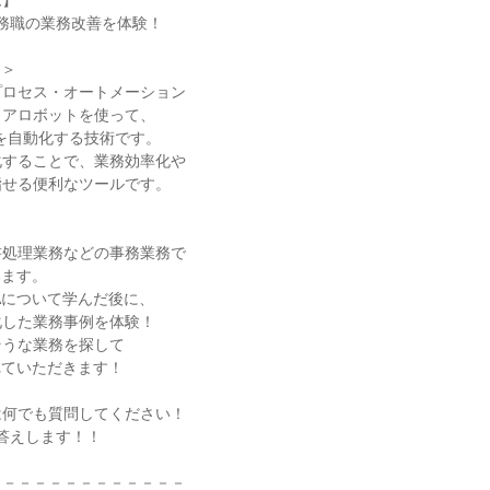
ム】
事務職の業務改善を体験！
？＞
プロセス・オートメーション
ェアロボットを使って、
を自動化する技術です。
化することで、業務効率化や
指せる便利なツールです。
書処理業務などの事務業務で
います。
Aについて学んだ後に、
化した業務事例を体験！
そうな業務を探して
れていただきます！
は何でも質問してください！
答えします！！
－－－－－－－－－－－－－