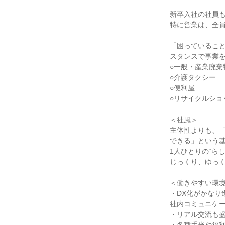
新卒入社の社員
特に営業は、全員
「困っているこ
スタンスで事業
○一般・産業廃棄
○介護タクシー
○便利屋
○リサイクルショ
＜社風＞
主体性よりも、
できる」という
1人ひとりの“ら
じっくり、ゆっ
＜働きやすい環
・DX化がかなり
社内コミュニケ
・リアル交流も