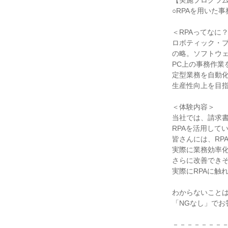
【実施プログラ
○RPAを用いた
＜RPAってなに
ロボティック・
の略。ソフトウ
PC上の事務作業
定型業務を自動
生産性向上を目
＜体験内容＞
当社では、請求
RPAを活用して
皆さんには、RP
実際に業務効率
さらに改善でき
実際にRPAに触
わからないこと
「NGなし」でお
－－－－－－－