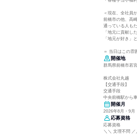
・各種手当や福
＜現在、全社員
前橋市の他、高
通っている人も
「地元に貢献し
「地元が好き」
＝ 当日はこの雰
開催地
群馬県前橋市若宮町3
株式会社丸越
【交通手段】
交通手段
中央前橋駅から車
開催月
2026年8月・9月
応募資格
応募資格
＼＼ 文理不問 ／