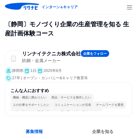
インターン
キャリア
＆
〔静岡〕モノづくり企業の生産管理を知る 生
産計画体験コース
リンナイテクニカ株式会社
企業をフォロー
鉄鋼・金属メーカー
静岡県
1日
2025年8月
27卒 | オープン・カンパニー&キャリア教育等
こんな人におすすめ
機械・機器に携わりたい
商品・サービスを製作したい
人の仕事をサポートしたい
コミュニケーションが活発
チームワークを重視
女性が働きやすい環境で働ける
長く同じ会社に居続けられる
多様な職種の人と関われる
人とたくさん会話する
募集情報
企業を知る