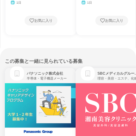
1日
1日
お気に入り
お気に入り
この募集と一緒に見られている募集
パナソニック株式会社
SBCメディ
半導体・電子機器メーカー