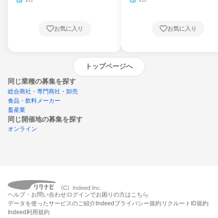
お気に入り
お気に入り
トップページへ
同じ業種の募集を探す
総合商社・専門商社・卸売
食品・飲料メーカー
畜産業
同じ開催地の募集を探す
オンライン
エントリーするとプログラムの詳細案内を
ヘルプ・お問い合わせ
ログインでお困りの方はこちら
受け取れるようになります
データを使ったサービスのご紹介
Indeedプライバシー規約
リクルートID規約
Indeed利用規約
締切：なし