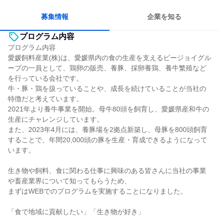
募集情報
企業を知る
プログラム内容
プログラム内容
愛媛飼料産業(株)は、愛媛県内の食の生産を支えるビージョイグル
ープの一員として、鶏卵の販売、養豚、採卵養鶏、養牛繁殖など
を行っている会社です。
牛・豚・鶏を扱っていることや、成長を続けていることが当社の
特徴だと考えています。
2021年より養牛事業を開始。母牛80頭を飼育し、愛媛県産和牛の
生産にチャレンジしています。
また、2023年4月には、養豚場を2拠点新築し、母豚を800頭飼育
することで、年間20,000頭の豚を生産・育成できるようになって
います。
生き物や飼料、食に関わる仕事に興味のある皆さんに当社の事業
や畜産業界について知ってもらうため、
まずはWEBでのプログラムを実施することになりました。
「食で地域に貢献したい」「生き物が好き」