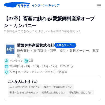
インターン
キャリア
＆
【27卒】畜産に触れる/愛媛飼料産業オープ
ン・カンパニー
牛豚鶏を全てできるところは珍しい! 畜産関連企業を知ろう！
愛媛飼料産業株式会社
企業をフォロー
総合商社・専門商社・卸売、食品・飲料メーカー、畜産
業
オンライン
1日
2026年8月・9月・10月・11月・12月、2027年1月
27卒 | オープン・カンパニー&キャリア教育等
こんな人におすすめ
人々に感動や笑いを届けたい
食生活・食育に関わりたい
動物・生き物に携わりたい
健康促進に携わりたい
地域貢献に携わりたい
商品・サービスを製作したい
穏やかで互いのペースを尊重
チームワークを重視
長く同じ会社に居続けられる