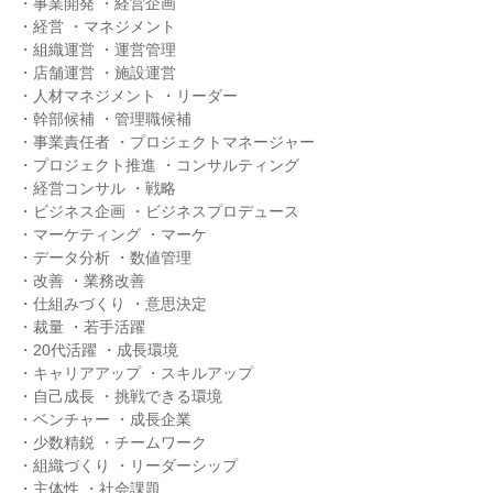
・事業開発 ・経営企画
・経営 ・マネジメント
・組織運営 ・運営管理
・店舗運営 ・施設運営
・人材マネジメント ・リーダー
・幹部候補 ・管理職候補
・事業責任者 ・プロジェクトマネージャー
・プロジェクト推進 ・コンサルティング
・経営コンサル ・戦略
・ビジネス企画 ・ビジネスプロデュース
・マーケティング ・マーケ
・データ分析 ・数値管理
・改善 ・業務改善
・仕組みづくり ・意思決定
・裁量 ・若手活躍
・20代活躍 ・成長環境
・キャリアアップ ・スキルアップ
・自己成長 ・挑戦できる環境
・ベンチャー ・成長企業
・少数精鋭 ・チームワーク
・組織づくり ・リーダーシップ
・主体性 ・社会課題