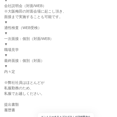
▼
会社説明会（対面/WEB）
※大阪梅田の対面会場に起こし頂き、
面接まで実施することも可能です。
▼
適性検査（WEB受検）
▼
一次面接：個別（対面/WEB）
▼
職場見学
▼
最終面接：個別（対面）
▼
内々定
※弊社社員はほとんどが
私服勤務のため、
私服でお越しください。
提出書類
履歴書
エントリーするとプログラムの詳細案内を