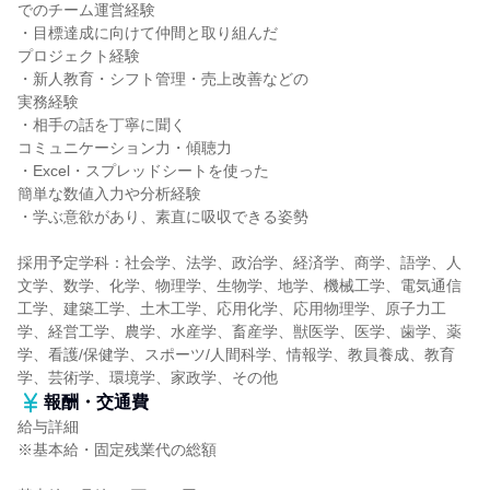
でのチーム運営経験
・目標達成に向けて仲間と取り組んだ
プロジェクト経験
・新人教育・シフト管理・売上改善などの
実務経験
・相手の話を丁寧に聞く
コミュニケーション力・傾聴力
・Excel・スプレッドシートを使った
簡単な数値入力や分析経験
・学ぶ意欲があり、素直に吸収できる姿勢
採用予定学科：社会学、法学、政治学、経済学、商学、語学、人
文学、数学、化学、物理学、生物学、地学、機械工学、電気通信
工学、建築工学、土木工学、応用化学、応用物理学、原子力工
学、経営工学、農学、水産学、畜産学、獣医学、医学、歯学、薬
学、看護/保健学、スポーツ/人間科学、情報学、教員養成、教育
学、芸術学、環境学、家政学、その他
報酬・交通費
給与詳細
※基本給・固定残業代の総額