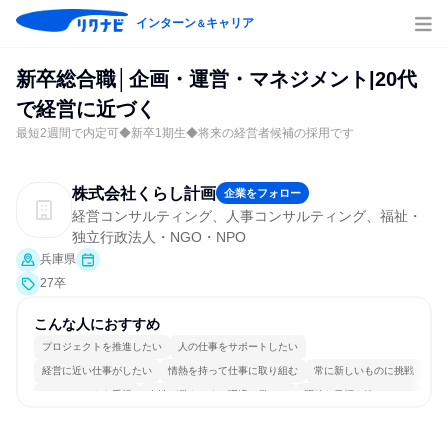
インターン
キャリア
＆
新卒総合職│企画・運営・マネジメント|20代
で経営に近づく
最短2週間で内定可◆新卒1期生◆将来の経営者候補の採用です
株式会社くらし計画
企業をフォロー
経営コンサルティング、人事コンサルティング、福祉・
独立行政法人・NGO・NPO
兵庫県
27卒
こんな人におすすめ
プロジェクトを推進したい
人の仕事をサポートしたい
経営に近い仕事がしたい
情熱を持って仕事に取り組む
常に新しいものに挑戦
チームワークを重視
女性が働きやすい環境で働ける
明確な目標を追いかける
若手が裁量を持てる環境
人とたくさん会話する