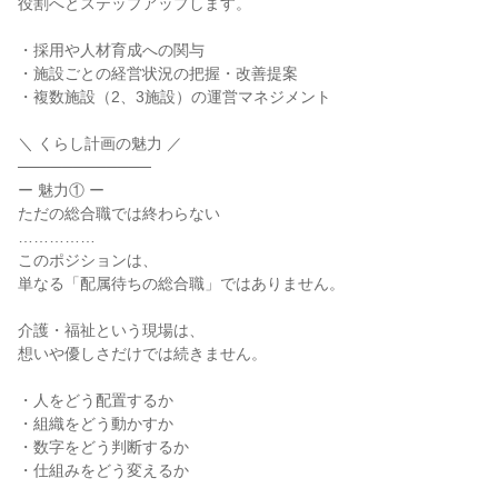
役割へとステップアップします。
・採用や人材育成への関与
・施設ごとの経営状況の把握・改善提案
・複数施設（2、3施設）の運営マネジメント
＼ くらし計画の魅力 ／
────────────
ー 魅力① ー
ただの総合職では終わらない
……………
このポジションは、
単なる「配属待ちの総合職」ではありません。
介護・福祉という現場は、
想いや優しさだけでは続きません。
・人をどう配置するか
・組織をどう動かすか
・数字をどう判断するか
・仕組みをどう変えるか