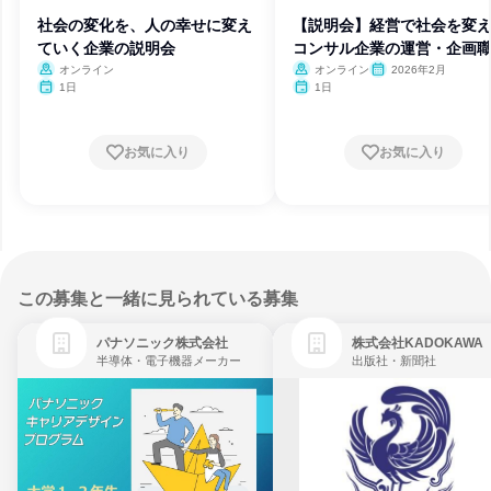
社会の変化を、人の幸せに変え
【説明会】経営で社会を変
ていく企業の説明会
コンサル企業の運営・企画
体感
オンライン
オンライン
2026年2月
1日
1日
お気に入り
お気に入り
この募集と一緒に見られている募集
パナソニック株式会社
株式会社KADOKAWA
半導体・電子機器メーカー
出版社・新聞社