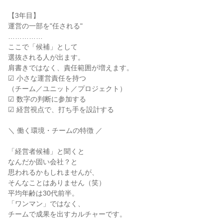
【3年目】
運営の一部を"任される"
……………
ここで「候補」として
選抜される人が出ます。
肩書きではなく、責任範囲が増えます。
☑ 小さな運営責任を持つ
（チーム／ユニット／プロジェクト）
☑ 数字の判断に参加する
☑ 経営視点で、打ち手を設計する
＼ 働く環境・チームの特徴 ／
「経営者候補」と聞くと
なんだか固い会社？と
思われるかもしれませんが、
そんなことはありません（笑）
平均年齢は30代前半。
「ワンマン」ではなく、
チームで成果を出すカルチャーです。