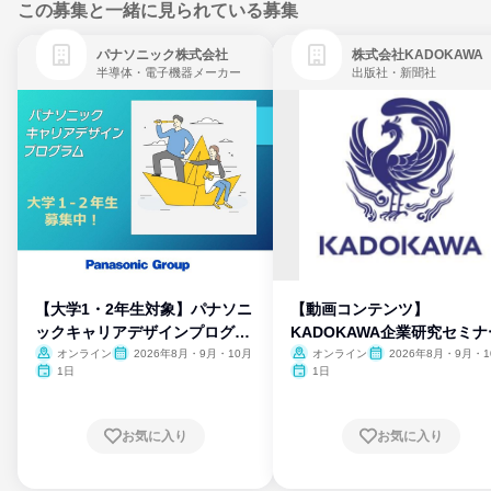
この募集と一緒に見られている募集
パナソニック株式会社
株式会社KADOKAWA
半導体・電子機器メーカー
出版社・新聞社
【大学1・2年生対象】パナソニ
【動画コンテンツ】
ックキャリアデザインプログラ
KADOKAWA企業研究セミナ
ム
オンライン
2026年8月・9月・10月
オンライン
2026年8月・9月・1
月・11月・12月
1日
1日
お気に入り
お気に入り