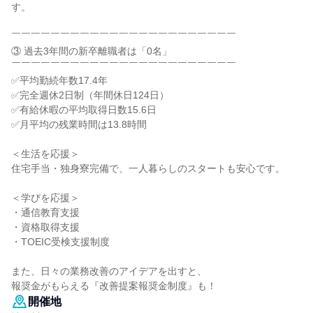
す。
￣￣￣￣￣￣￣￣￣￣￣￣￣￣￣￣￣￣￣￣￣￣￣
③ 過去3年間の新卒離職者は「0名」
￣￣￣￣￣￣￣￣￣￣￣￣￣￣￣￣￣￣￣￣￣￣￣
✅平均勤続年数17.4年
✅完全週休2日制（年間休日124日）
✅有給休暇の平均取得日数15.6日
✅月平均の残業時間は13.8時間
＜生活を応援＞
住宅手当・独身寮完備で、一人暮らしのスタートも安心です。
＜学びを応援＞
・通信教育支援
・資格取得支援
・TOEIC受検支援制度
また、日々の業務改善のアイデアを出すと、
報奨金がもらえる『改善提案報奨金制度』も！
開催地