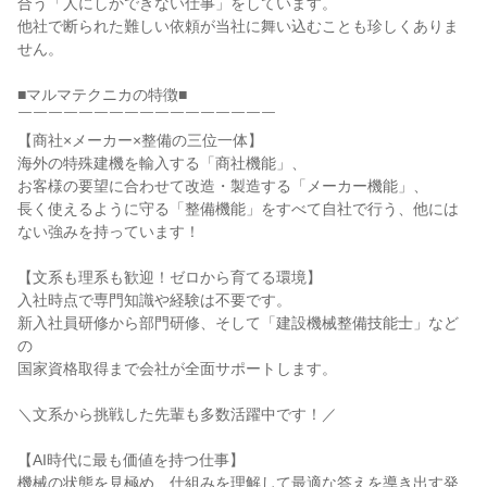
合う「人にしかできない仕事」をしています。
他社で断られた難しい依頼が当社に舞い込むことも珍しくありま
せん。
■マルマテクニカの特徴■
￣￣￣￣￣￣￣￣￣￣￣￣￣￣￣￣￣
【商社×メーカー×整備の三位一体】
海外の特殊建機を輸入する「商社機能」、
お客様の要望に合わせて改造・製造する「メーカー機能」、
長く使えるように守る「整備機能」をすべて自社で行う、他には
ない強みを持っています！
【文系も理系も歓迎！ゼロから育てる環境】
入社時点で専門知識や経験は不要です。
新入社員研修から部門研修、そして「建設機械整備技能士」など
の
国家資格取得まで会社が全面サポートします。
＼文系から挑戦した先輩も多数活躍中です！／
【AI時代に最も価値を持つ仕事】
機械の状態を見極め、仕組みを理解して最適な答えを導き出す発