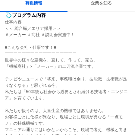
募集情報
企業を知る
プログラム内容
仕事内容
＜＜ 総合職／エリア採用＞＞
＃メーカー ＃商社 ＃説明会実施中！
■こんな会社・仕事です！■
￣￣￣￣￣￣￣￣￣￣￣￣￣￣￣￣￣
世界中の様々な建機を、直して、作って、売る。
「機械商社」×「メーカー」の二刀流企業です。
テレビやニュースで「将来、事務職は余り、技能職・技術職が足
りなくなる」と騒がれる今、
私たちは「50年後も社会から必要とされ続ける技術者・エンジニ
ア」を育てています。
私たちが扱うのは、大量生産の機械ではありません。
お客様ごとに仕様が異なり、現場ごとに環境が異なる「一点モ
ノ」の特殊機械です。
マニュアル通りにはいかないからこそ、現場で考え、機械と向き