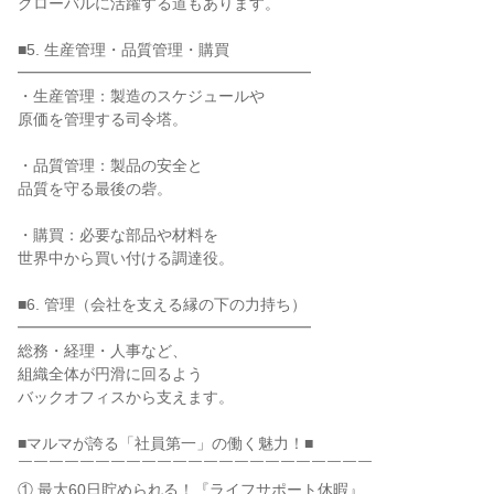
グローバルに活躍する道もあります。
■5. 生産管理・品質管理・購買
━━━━━━━━━━━━━━━━━━━
・生産管理：製造のスケジュールや
原価を管理する司令塔。
・品質管理：製品の安全と
品質を守る最後の砦。
・購買：必要な部品や材料を
世界中から買い付ける調達役。
■6. 管理（会社を支える縁の下の力持ち）
━━━━━━━━━━━━━━━━━━━
総務・経理・人事など、
組織全体が円滑に回るよう
バックオフィスから支えます。
■マルマが誇る「社員第一」の働く魅力！■
￣￣￣￣￣￣￣￣￣￣￣￣￣￣￣￣￣￣￣￣￣￣￣
① 最大60日貯められる！『ライフサポート休暇』