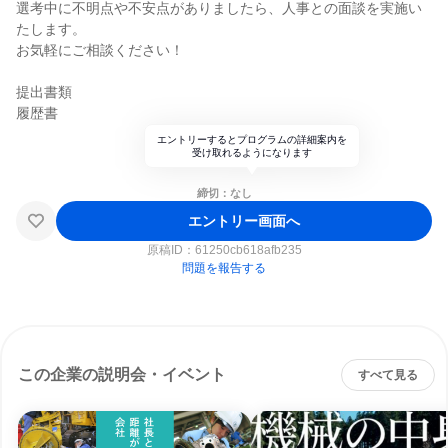
選考中に不明点や不安点がありましたら、人事との面談を実施い
たします。
お気軽にご相談ください！
提出書類
履歴書
エントリーするとプログラムの詳細案内を
受け取れるようになります
締切：なし
エントリー画面へ
原稿ID：
61250cb618afb235
問題を報告する
この企業の説明会・イベント
すべて見る