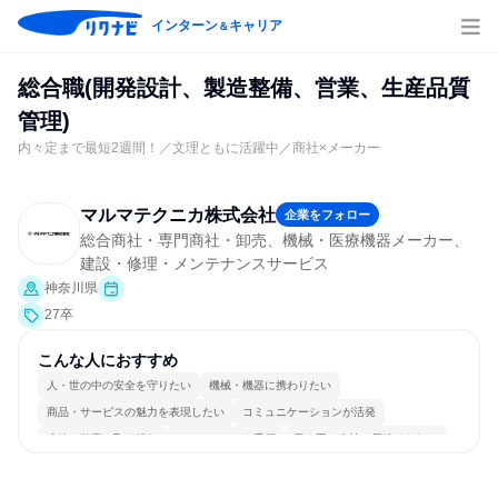
インターン
キャリア
＆
総合職(開発設計、製造整備、営業、生産品質
管理)
内々定まで最短2週間！／文理ともに活躍中／商社×メーカー
マルマテクニカ株式会社
企業をフォロー
総合商社・専門商社・卸売、機械・医療機器メーカー、
建設・修理・メンテナンスサービス
神奈川県
27卒
こんな人におすすめ
人・世の中の安全を守りたい
機械・機器に携わりたい
商品・サービスの魅力を表現したい
コミュニケーションが活発
冷静に仕事に取り組む
チームワークを重視
長く同じ会社に居続けられる
自分の好きな場所で働ける
一つの専門分野を極める
目標に追われず働ける