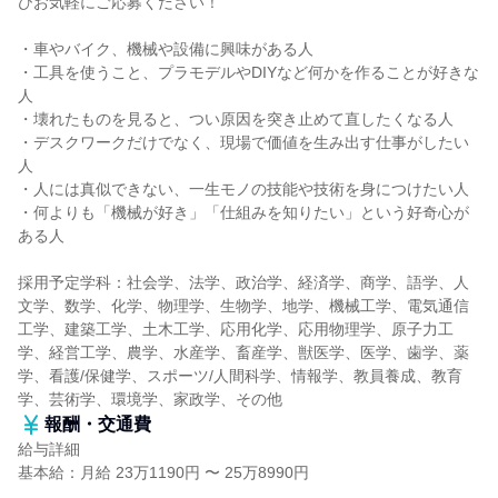
ひお気軽にご応募ください！
・車やバイク、機械や設備に興味がある人
・工具を使うこと、プラモデルやDIYなど何かを作ることが好きな
人
・壊れたものを見ると、つい原因を突き止めて直したくなる人
・デスクワークだけでなく、現場で価値を生み出す仕事がしたい
人
・人には真似できない、一生モノの技能や技術を身につけたい人
・何よりも「機械が好き」「仕組みを知りたい」という好奇心が
ある人
採用予定学科：社会学、法学、政治学、経済学、商学、語学、人
文学、数学、化学、物理学、生物学、地学、機械工学、電気通信
工学、建築工学、土木工学、応用化学、応用物理学、原子力工
学、経営工学、農学、水産学、畜産学、獣医学、医学、歯学、薬
学、看護/保健学、スポーツ/人間科学、情報学、教員養成、教育
学、芸術学、環境学、家政学、その他
報酬・交通費
給与詳細
基本給：月給 23万1190円 〜 25万8990円