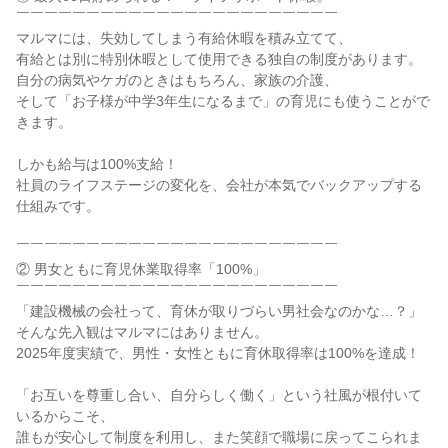
￣￣￣￣￣￣￣￣￣￣￣￣￣￣￣￣￣￣￣￣￣￣￣
マルマには、失効してしまう有給休暇を積み立てて、
有給とは別に特別休暇として使用できる独自の制度があります。
自分の病気やケガのときはもちろん、家族の介護、
そして「お子様が中学3年生になるまで」の育児にも使うことがで
きます。
しかも給与は100%支給！
社員のライフステージの変化を、会社が本気でバックアップする
仕組みです。
￣￣￣￣￣￣￣￣￣￣￣￣￣￣￣￣￣￣￣￣￣￣￣
② 男女ともに育児休業取得率「100%」
￣￣￣￣￣￣￣￣￣￣￣￣￣￣￣￣￣￣￣￣￣￣￣
「建設機械の会社って、育休が取りづらい男社会なのかな…？」
そんな先入観はマルマにはありません。
2025年度実績で、男性・女性ともに育休取得率は100%を達成！
「お互いを尊重し合い、自分らしく働く」という社風が根付いて
いるからこそ、
誰もが安心して制度を利用し、また笑顔で職場に戻ってこられま