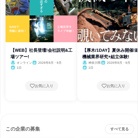
【WEB】社長登壇!会社説明&工
【厚木/1DAY】夏休み開催!
場ツアー!
機械業界研究+組立体験!
オンライン
2026年8月・9月
神奈川県
2026年8月・9月
1日
1日
お気に入り
お気に入り
この企業の募集
すべて見る