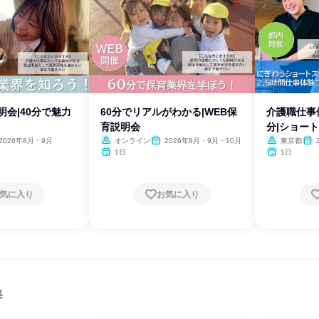
明会|40分で魅力
60分でリアルがわかる|WEB保
介護職仕事
育説明会
分|ショー
2026年8月・9月
オンライン
2026年8月・9月・10月
東京都
1日
1日
気に入り
お気に入り
集