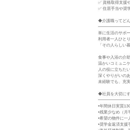
✅ 資格取得支援
✅ 住居手当や奨
◆介護職ってど
━━━━━━━
単に生活のサポ
利用者一人ひと
「その人らしい
食事や入浴の介
温かいコミュニ
人の役に立ちた
深くやりがいの
未経験でも、充
◆社員を大切に
━━━━━━━
•年間休日実質13
•残業少なめ（月平
•希望の物件に一
•奨学金返済支援