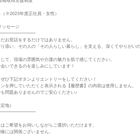
資格取得支援制度
％（※2023年度正社員・女性）
メッセージ
━━━━━━━━━
ただお世話をするだけではありません。
寄り添い、その人の「その人らしい暮らし」を支える、深くてやりがい
通じて、現場の雰囲気や介護の魅力を肌で感じてください。
お会いできるのを楽しみにしています！
、ぜひ下記ボタンよりエントリーをしてください！
タンを押していただくと表示される【履歴書】の内容は使用しません。
も問題ありませんのでご安心ください♪
予定地）
━━━━━━━━━
てはご希望をお伺いしながらご選択いただけます。
開催には関係ございません。