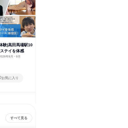
体験|高田馬場駅10
私服でOK!最新ICT介護を体感
最新IC
トステイを体感
ツアー|上石神井駅11分
周辺|私
2026年8月・9月
東京都
2026年8月・9月
東京都
1日
1日
お気に入り
お気に入り
すべて見る