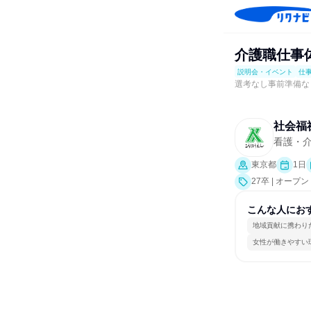
介護職仕事体
説明会・イベント
仕
選考なし事前準備な
社会福
看護・介
東京都
1日
27卒 | オ
ト、会社説明会
こんな人にお
地域貢献に携わり
女性が働きやすい