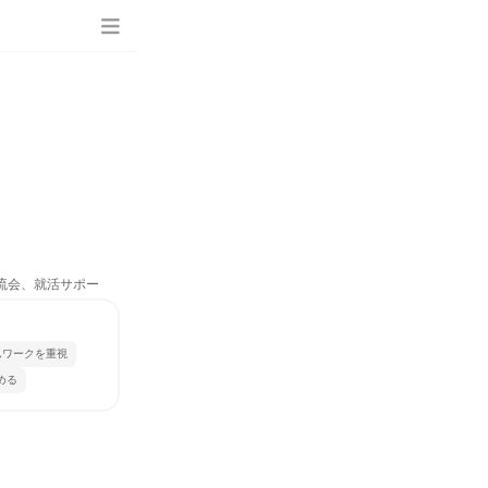
交流会、就活サポー
ムワークを重視
める