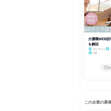
介護職WEB説
を解説
オンライン
1日
お
この企業の募