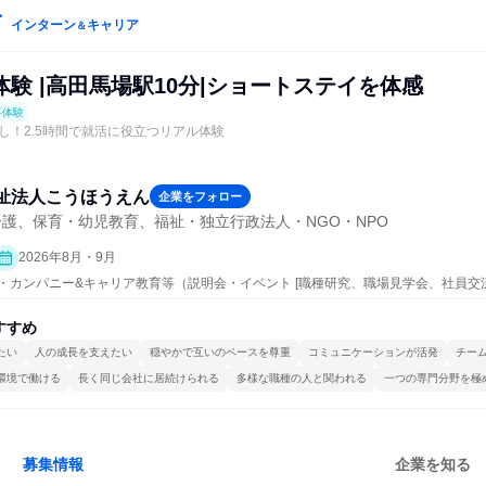
インターン
キャリア
＆
験 |高田馬場駅10分|ショートステイを体感
事体験
し！2.5時間で就活に役立つリアル体験
祉法人こうほうえん
企業をフォロー
護、保育・幼児教育、福祉・独立行政法人・NGO・NPO
2026年8月・9月
ープン・カンパニー&キャリア教育等（説明会・イベント [職種研究、職場見学会、社員
、業界研究]、仕事体験）
すすめ
たい
人の成長を支えたい
穏やかで互いのペースを尊重
コミュニケーションが活発
チー
環境で働ける
長く同じ会社に居続けられる
多様な職種の人と関われる
一つの専門分野を極
募集情報
企業を知る