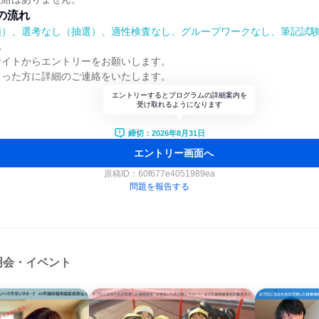
の流れ
順）、選考なし（抽選）、適性検査なし、グループワークなし、筆記試
れ
サイトからエントリーをお願いします。
さった方に詳細のご連絡をいたします。
エントリーするとプログラムの詳細案内を
受け取れるようになります
締切：2026年8月31日
エントリー画面へ
原稿ID：
60f677e4051989ea
問題を報告する
明会・イベント