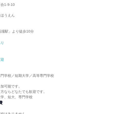
1-9-10
うほうえん
馬場駅」より徒歩10分
あり
歓迎
】
専門学校／短期大学／高等専門学校
】
参加可能です。
る方ならどなたでも歓迎です。
大学、短大、専門学校
費
支給はありません。