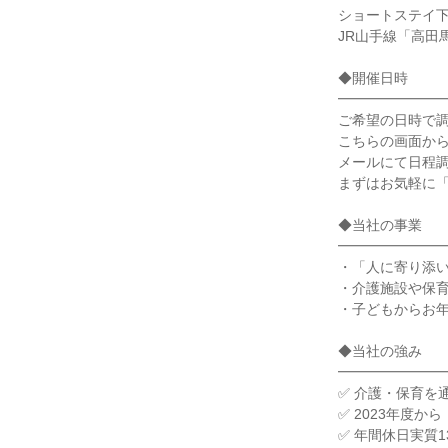
ショートステイ下落
JR山手線「高田
◆開催日時
━━━━━━━
ご希望の日時で調
こちらの画面か
メールにて日程
まずはお気軽に
◆当社の事業
━━━━━━━
・「人に寄り添
・介護施設や保
・子どもからお
◆当社の強み
━━━━━━━
✅ 介護・保育を
✅ 2023年度
✅ 年間休日実質