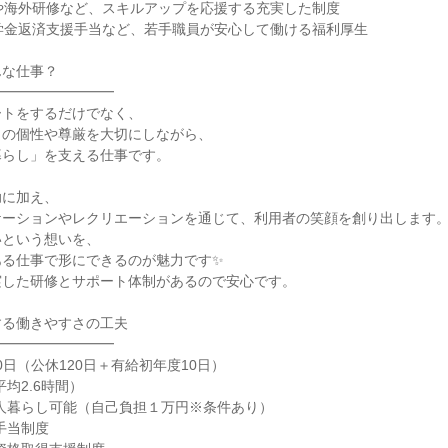
や海外研修など、スキルアップを応援する充実した制度
学金返済支援手当など、若手職員が安心して働ける福利厚生
んな仕事？
━━━━━━━━━
ートをするだけでなく、
りの個性や尊厳を大切にしながら、
暮らし」を支える仕事です。
助に加え、
ケーションやレクリエーションを通じて、利用者の笑顔を創り出します
いという想いを、
ある仕事で形にできるのが魅力です✨
実した研修とサポート体制があるので安心です。
する働きやすさの工夫
━━━━━━━━━
0日（公休120日＋有給初年度10日）
均2.6時間）
人暮らし可能（自己負担１万円※条件あり）
手当制度