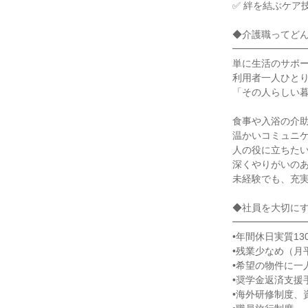
✅ 絆を結ぶケア
◆介護職ってど
━━━━━━━
単に生活のサポ
利用者一人ひと
「その人らしい
食事や入浴の介
温かいコミュニ
人の役に立ちた
深くやりがいの
未経験でも、充
◆社員を大切に
━━━━━━━
•年間休日実質13
•残業少なめ（月平
•希望の物件に一
•奨学金返済支援
•海外研修制度、