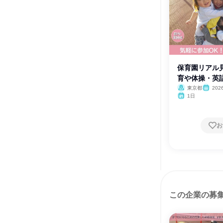
保育園リアル見
育や体操・英
東京都
20
1日
お
この企業の募