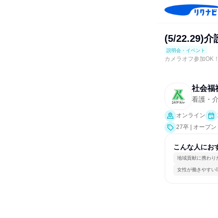
(5/22.2
説明会・イベント
カメラオフ参加OK
社会福
看護・介
オンライン
27卒 | オ
こんな人にお
地域貢献に携わり
女性が働きやすい