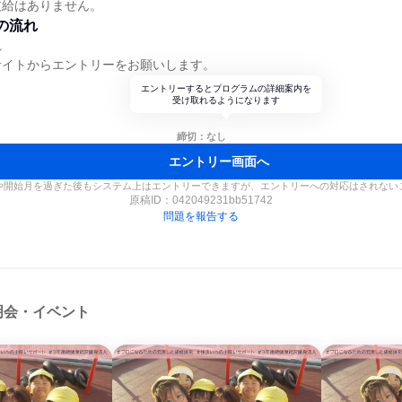
支給はありません。
の流れ
れ
サイトからエントリーをお願いします。
エントリーするとプログラムの詳細案内を
受け取れるようになります
締切：なし
エントリー画面へ
や開始月を過ぎた後もシステム上はエントリーできますが、エントリーへの対応はされない
原稿ID：
042049231bb51742
問題を報告する
明会・イベント