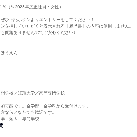
０％（※2023年度正社員・女性）
、ぜひ下記ボタンよりエントリーをしてください！
タンを押していただくと表示される【履歴書】の内容は使用しません。
も問題ありませんのでご安心ください♪
うほうえん
】
専門学校／短期大学／高等専門学校
】
参加可能です。全学部・全学科から受付けます。
る方ならどなたでも歓迎です。
大学、短大、専門学校
費