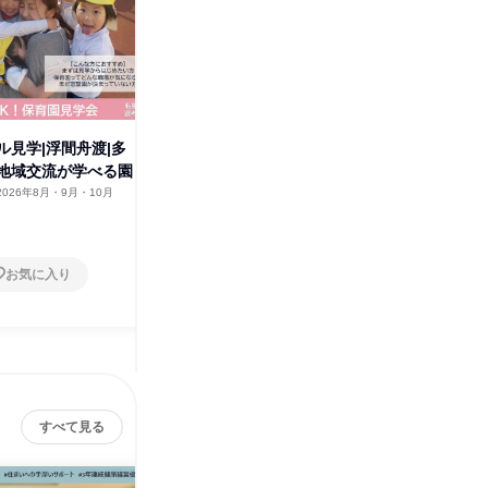
ル見学|浮間舟渡|多
保育士リアル見学|赤羽岩淵3
保育士リ
地域交流が学べる園
分・荒川土手と自然あふれる園
分|絵本
2026年8月・9月・10月
東京都
2026年8月・9月・10月
東京都
1日
1日
お気に入り
お気に入り
すべて見る