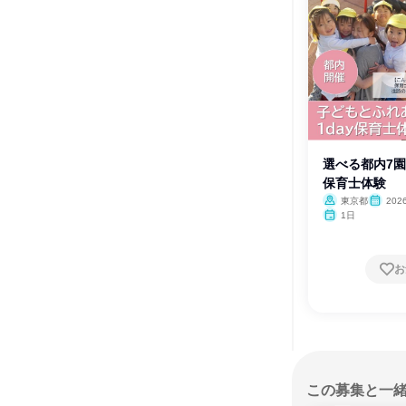
選べる都内7園
保育士体験
東京都
20
1日
お
この募集と一