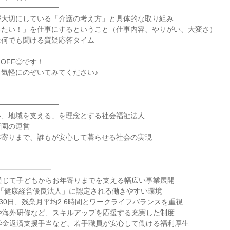
━━━━━━━━━
が大切にしている「介護の考え方」と具体的な取り組み
ちたい！」を仕事にするということ（仕事内容、やりがい、大変さ）
は何でも聞ける質疑応答タイム
OFF◎です！
気軽にのぞいてみてください♪
━━━━━━━━━
い、地域を支える」を理念とする社会福祉法人
育園の運営
年寄りまで、誰もが安心して暮らせる社会の実現
━━━━━━━━
通じて子どもからお年寄りまでを支える幅広い事業展開
から「健康経営優良法人」に認定される働きやすい環境
130日、残業月平均2.6時間とワークライフバランスを重視
や海外研修など、スキルアップを応援する充実した制度
学金返済支援手当など、若手職員が安心して働ける福利厚生