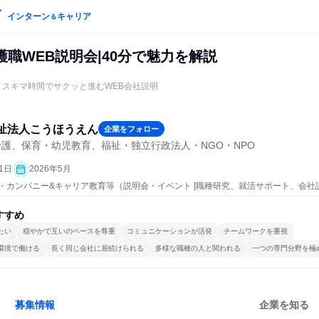
インターン
キャリア
＆
9)介護職WEB説明会|40分で魅力を解説
！スキマ時間でサクッと進むWEB会社説明
祉法人こうほうえん
企業をフォロー
護、保育・幼児教育、福祉・独立行政法人・NGO・NPO
1日
2026年5月
ープン・カンパニー&キャリア教育等（説明会・イベント [職種研究、就活サポート、会社
すすめ
たい
穏やかで互いのペースを尊重
コミュニケーションが活発
チームワークを重視
環境で働ける
長く同じ会社に居続けられる
多様な職種の人と関われる
一つの専門分野を極
募集情報
企業を知る