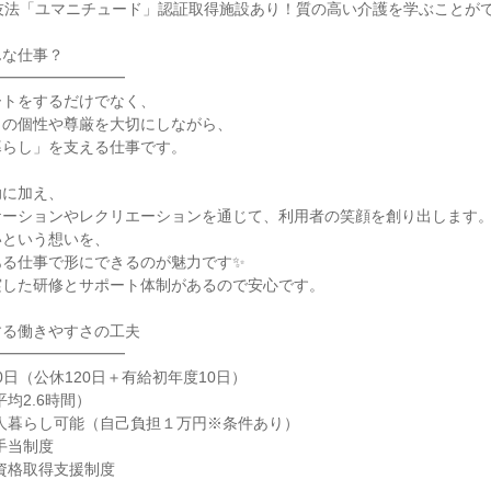
技法「ユマニチュード」認証取得施設あり！質の高い介護を学ぶことが
んな仕事？
━━━━━━━━━
ートをするだけでなく、
りの個性や尊厳を大切にしながら、
暮らし」を支える仕事です。
助に加え、
ケーションやレクリエーションを通じて、利用者の笑顔を創り出します
いという想いを、
ある仕事で形にできるのが魅力です✨
実した研修とサポート体制があるので安心です。
する働きやすさの工夫
━━━━━━━━━
0日（公休120日＋有給初年度10日）
均2.6時間）
人暮らし可能（自己負担１万円※条件あり）
手当制度
資格取得支援制度