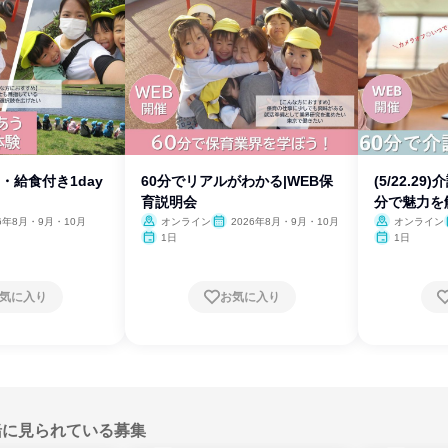
・給食付き1day
60分でリアルがわかる|WEB保
(5/22.29
育説明会
分で魅力を
26年8月・9月・10月
オンライン
2026年8月・9月・10月
オンライン
1日
1日
気に入り
お気に入り
緒に見られている募集