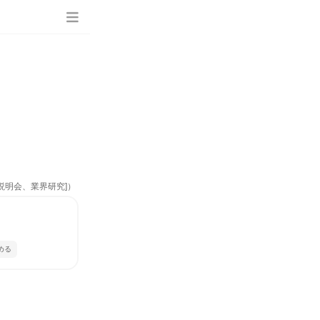
説明会、業界研究]）
める