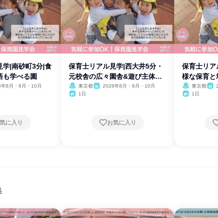
学|南砂町3分|食
保育士リアル見学|西大井5分・
保育士リア
語も学べる園
元校舎の広々園舎&遊び主体の
様な保育と
園
26年8月・9月・10月
東京都
2026年8月・9月・10月
東京都
1日
1日
気に入り
お気に入り
集