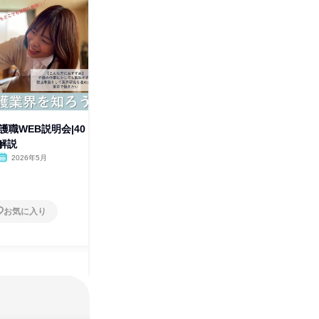
)介護職WEB説明会|40
介護職WEB説明会|40分で魅力
保育園リ
解説
を解説
育や体操
2026年5月
オンライン
2026年8月・9月
東京都
1日
1日
お気に入り
お気に入り