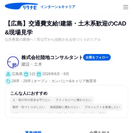
インターン
キャリア
＆
【広島】交通費支給!建築・土木系歓迎のCAD
&現場見学
公共事業の裏側へ！官公庁から信頼される街づくりのリアル
株式会社陸地コンサルタント
企業をフォロー
建設・土木
広島県
1日
2026年8月・9月
28卒・29卒 | オープン・カンパニー&キャリア教育等
こんな人におすすめ
人・世の中の安全を守りたい
テクノロジーに携わりたい
都市・街づくりがしたい
地域貢献に携わりたい
プロジェクトを推進したい
分析・リサーチしたい
冷静に仕事に取り組む
個人の能力を重視
長く同じ会社に居続けられる
一つの専門分野を極める