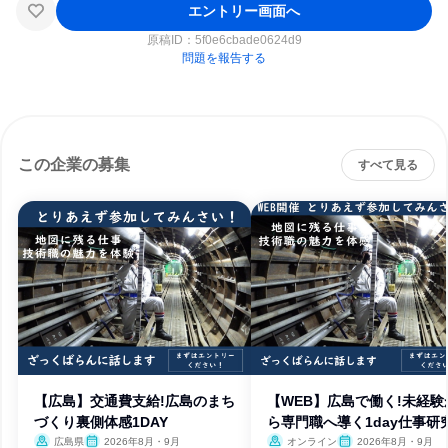
エントリー画面へ
原稿ID：
5f0e6cbade0624d9
問題を報告する
この企業の募集
すべて見る
【広島】交通費支給!広島のまち
【WEB】広島で働く!未経験
づくり裏側体感1DAY
ら専門職へ導く1day仕事研
広島県
2026年8月・9月
オンライン
2026年8月・9月