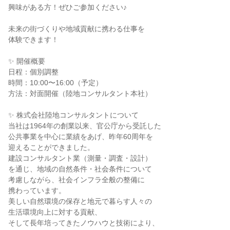
興味がある方！ぜひご参加ください♪
未来の街づくりや地域貢献に携わる仕事を
体験できます！
✨ 開催概要
日程：個別調整
時間：10:00〜16:00（予定）
方法：対面開催（陸地コンサルタント本社）
✨ 株式会社陸地コンサルタントについて
当社は1964年の創業以来、官公庁から受託した
公共事業を中心に業績をあげ、昨年60周年を
迎えることができました。
建設コンサルタント業（測量・調査・設計）
を通じ、地域の自然条件・社会条件について
考慮しながら、社会インフラ全般の整備に
携わっています。
美しい自然環境の保存と地元で暮らす人々の
生活環境向上に対する貢献、
そして長年培ってきたノウハウと技術により、