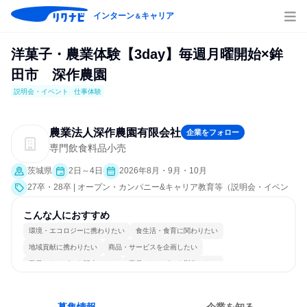
インターン
キャリア
＆
洋菓子・農業体験【3day】毎週月曜開始×鉾
田市 深作農園
説明会・イベント
仕事体験
農業法人深作農園有限会社
企業をフォロー
専門飲食料品小売
茨城県
2日～4日
2026年8月・9月・10月
27卒・28卒 | オープン・カンパニー&キャリア教育等（説明会・イベン
ト [職種研究、職場見学会、社員交流会、会社説明会、業界研究]、仕事
体験）
こんな人におすすめ
環境・エコロジーに携わりたい
食生活・食育に関わりたい
地域貢献に携わりたい
商品・サービスを企画したい
商品・サービスを販売したい
商品・サービスを製作したい
情熱を持って仕事に取り組む
女性が働きやすい環境で働ける