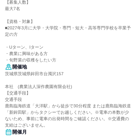
【募集人数】
最大7名
【資格・対象】
■2027年3月に大学・大学院・専門・短大・高等専門学校を卒業予
定の方
・Uターン、Iターン
・農業に興味がある方
・旬野菜の収穫をしたい方
開催地
茨城県茨城県鉾田市台濁沢157
本社 (農業法人深作農園有限会社)
【交通手段】
交通手段
鹿島臨海鉄道「大洋駅」から徒歩で30分程度 または鹿島臨海鉄道
「新鉾田駅」からタクシーでお越しください。※電車の本数が少
ないため、事前に電車の出発時間をご確認ください。※交通費の
支給はございません。
開催月