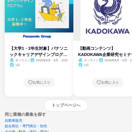
【大学1・2年生対象】パナソニ
【動画コンテンツ】
ックキャリアデザインプログラ
KADOKAWA企業研究セミナ
ム
オンライン
2026年8月・9月・10月
オンライン
2026年8月・9月・1
月・11月・12月
1日
1日
お気に入り
お気に入り
トップページへ
同じ業種の募集を探す
自動車販売
総合商社・専門商社・卸売
その他（観光・旅行・宿泊）