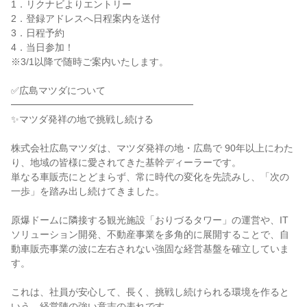
1．リクナビよりエントリー
2．登録アドレスへ日程案内を送付
3．日程予約
4．当日参加！
※3/1以降で随時ご案内いたします。
✅広島マツダについて
━━━━━━━━━━━━━━━━━━━
✨マツダ発祥の地で挑戦し続ける
株式会社広島マツダは、マツダ発祥の地・広島で 90年以上にわた
り、地域の皆様に愛されてきた基幹ディーラーです。
単なる車販売にとどまらず、常に時代の変化を先読みし、「次の
一歩」を踏み出し続けてきました。
原爆ドームに隣接する観光施設「おりづるタワー」の運営や、IT
ソリューション開発、不動産事業を多角的に展開することで、自
動車販売事業の波に左右されない強固な経営基盤を確立していま
す。
これは、社員が安心して、長く、挑戦し続けられる環境を作ると
いう、経営陣の強い意志の表れです。