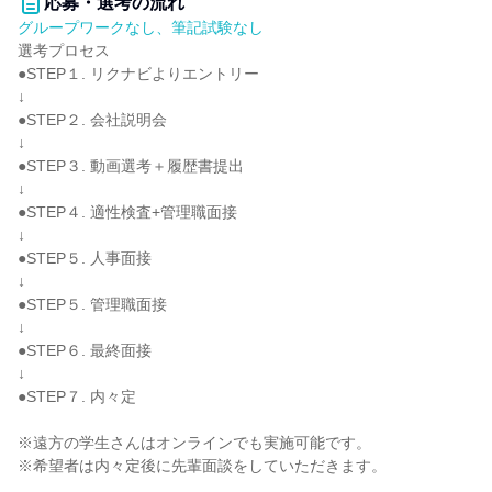
応募・選考の流れ
グループワークなし、筆記試験なし
選考プロセス
●STEP１. リクナビよりエントリー
↓
●STEP２. 会社説明会
↓
●STEP３. 動画選考＋履歴書提出
↓
●STEP４. 適性検査+管理職面接
↓
●STEP５. 人事面接
↓
●STEP５. 管理職面接
↓
●STEP６. 最終面接
↓
●STEP７. 内々定
※遠方の学生さんはオンラインでも実施可能です。
※希望者は内々定後に先輩面談をしていただきます。