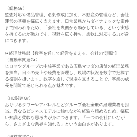
〈総務Gr〉
監査対応や備品管理、名刺作成に加え、不動産の管理など、会社
運営の基盤を幅広く支えます。日常業務からダイナミックな案件
まで関われるため、「会社を裏側から動かしている」という実感
を持てるのが魅力です。視野を広く持ち、柔軟に対応する力が身
につきます。
⏩経理財務部【数字を通して経営を支える、会社の“頭脳”】
〈自動車関連Gr〉
ヒロマツグループの中核事業である広島マツダの店舗の経理業務
を担当。日々の売上や経費を管理し、現場の状況を数字で把握す
る役割を担います。数字を通して現場を支えることで、事業の成
長を間近で感じられる点が魅力です。
〈HD関連Gr〉
おりづるタワーやアパレルなどグループ会社全般の経理業務を担
当。異なるビジネスモデルに触れながら経験を積めるため、幅広
い知識と柔軟な思考力が身につきます。「一つの会社にいなが
ら、さまざまな業界を知れる」という面白さがあります。
〈経営支援Gr〉