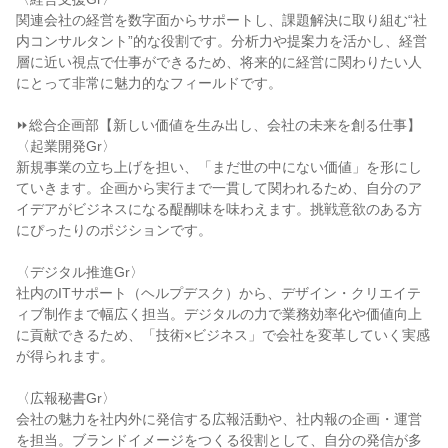
関連会社の経営を数字面からサポートし、課題解決に取り組む“社
内コンサルタント”的な役割です。分析力や提案力を活かし、経営
層に近い視点で仕事ができるため、将来的に経営に関わりたい人
にとって非常に魅力的なフィールドです。
⏩総合企画部【新しい価値を生み出し、会社の未来を創る仕事】
〈起業開発Gr〉
新規事業の立ち上げを担い、「まだ世の中にない価値」を形にし
ていきます。企画から実行まで一貫して関われるため、自分のア
イデアがビジネスになる醍醐味を味わえます。挑戦意欲のある方
にぴったりのポジションです。
〈デジタル推進Gr〉
社内のITサポート（ヘルプデスク）から、デザイン・クリエイテ
ィブ制作まで幅広く担当。デジタルの力で業務効率化や価値向上
に貢献できるため、「技術×ビジネス」で会社を変革していく実感
が得られます。
〈広報秘書Gr〉
会社の魅力を社内外に発信する広報活動や、社内報の企画・運営
を担当。ブランドイメージをつくる役割として、自分の発信が多