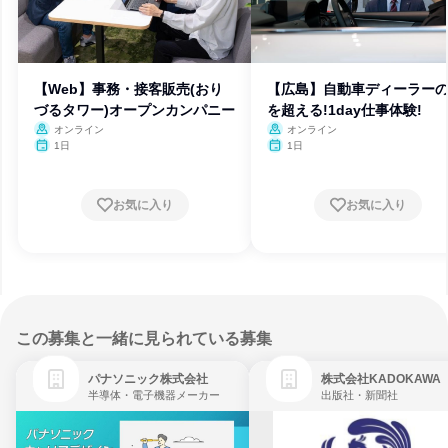
【Web】事務・接客販売(おり
【広島】自動車ディーラー
づるタワー)オープンカンパニー
を超える!1day仕事体験!
オンライン
オンライン
1日
1日
お気に入り
お気に入り
この募集と一緒に見られている募集
パナソニック株式会社
株式会社KADOKAWA
半導体・電子機器メーカー
出版社・新聞社