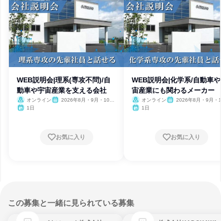
WEB説明会|理系(専攻不問)/自
WEB説明会|化学系/自動車
動車や宇宙産業を支える会社
宙産業にも関わるメーカー
オンライン
2026年8月・9月・10
オンライン
2026年8月・9月・1
月・11月・12月
月・11月・12月
1日
1日
お気に入り
お気に入り
この募集と一緒に見られている募集