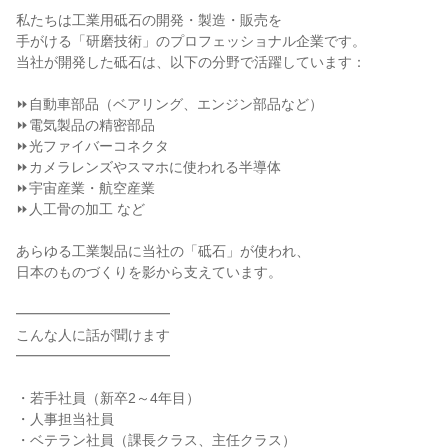
私たちは工業用砥石の開発・製造・販売を
手がける「研磨技術」のプロフェッショナル企業です。
当社が開発した砥石は、以下の分野で活躍しています：
⏩自動車部品（ベアリング、エンジン部品など）
⏩電気製品の精密部品
⏩光ファイバーコネクタ
⏩カメラレンズやスマホに使われる半導体
⏩宇宙産業・航空産業
⏩人工骨の加工 など
あらゆる工業製品に当社の「砥石」が使われ、
日本のものづくりを影から支えています。
━━━━━━━━━━━
こんな人に話が聞けます
━━━━━━━━━━━
・若手社員（新卒2～4年目）
・人事担当社員
・ベテラン社員（課長クラス、主任クラス）