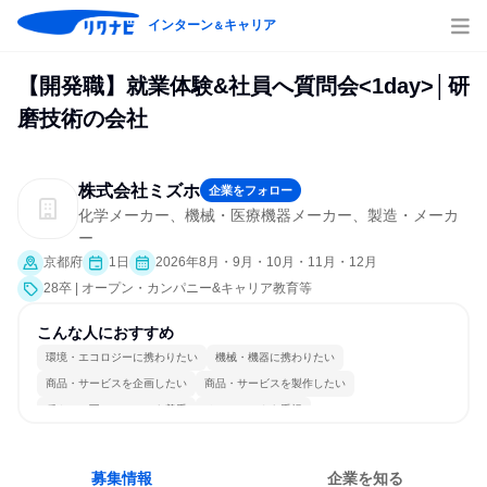
インターン
キャリア
＆
【開発職】就業体験&社員へ質問会<1day>│研
磨技術の会社
株式会社ミズホ
企業をフォロー
化学メーカー、機械・医療機器メーカー、製造・メーカ
ー
京都府
1日
2026年8月・9月・10月・11月・12月
28卒 | オープン・カンパニー&キャリア教育等
こんな人におすすめ
環境・エコロジーに携わりたい
機械・機器に携わりたい
商品・サービスを企画したい
商品・サービスを製作したい
穏やかで互いのペースを尊重
チームワークを重視
女性が働きやすい環境で働ける
長く同じ会社に居続けられる
明確な目標を追いかける
若手が裁量を持てる環境
募集情報
企業を知る