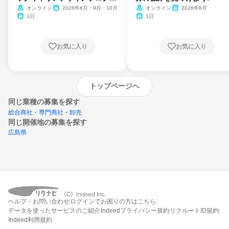
ム
オンライン
2026年8月・9月・10月
オンライン
2026年8月
1日
1日
お気に入り
お気に入り
トップページへ
同じ業種の募集を探す
総合商社・専門商社・卸売
同じ開催地の募集を探す
広島県
エントリーするとプログラムの詳細案内を
受け取れるようになります
ヘルプ・お問い合わせ
ログインでお困りの方はこちら
締切：なし
データを使ったサービスのご紹介
Indeedプライバシー規約
リクルートID規約
エントリー画面へ
Indeed利用規約