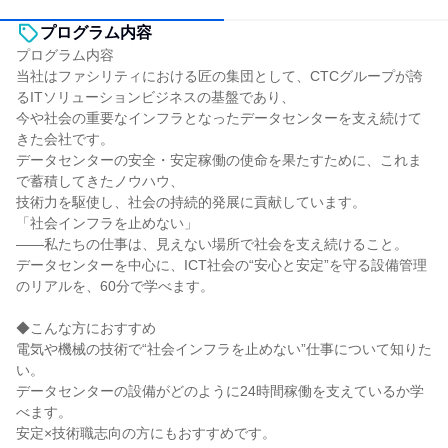
プログラム内容
プログラム内容
当社はファシリティにおける匠の集団として、CTCグループが誇
るITソリューションビジネスの基盤であり、
今や社会の重要なインフラとなったデータセンターを支え続けて
きた会社です。
データセンターの安全・安定稼働の使命を果たすために、これま
で蓄積してきたノウハウ、
技術力を駆使し、社会の持続的発展に貢献しています。
「社会インフラを止めない」
——私たちの仕事は、見えない場所で社会を支え続けること。
データセンターを中心に、ICT社会の“安心と安定”を守る設備管理
のリアルを、60分で学べます。
◆こんな方におすすめ
電気や機械の技術で“社会インフラを止めない”仕事について知りた
い。
データセンターの設備がどのように24時間稼働を支えているか学
べます。
安定×技術職志向の方にもおすすめです。