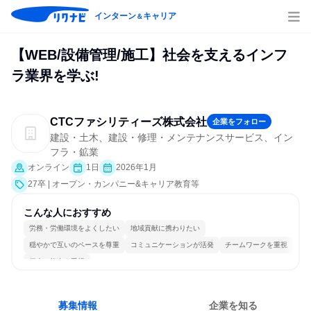
インターン
キャリア
＆
【WEB/設備管理/施工】社会を支えるインフ
ラ業界を学ぶ!
CTCファシリティーズ株式会社
企業をフォロー
建設・土木、建設・修理・メンテナンスサービス、イン
フラ・鉱業
オンライン
1日
2026年1月
27卒 | オープン・カンパニー&キャリア教育等
こんな人におすすめ
労務・労働環境をよくしたい
地域貢献に携わりたい
穏やかで互いのペースを尊重
コミュニケーションが活発
チームワークを重視
個人の能力を重視
募集情報
企業を知る