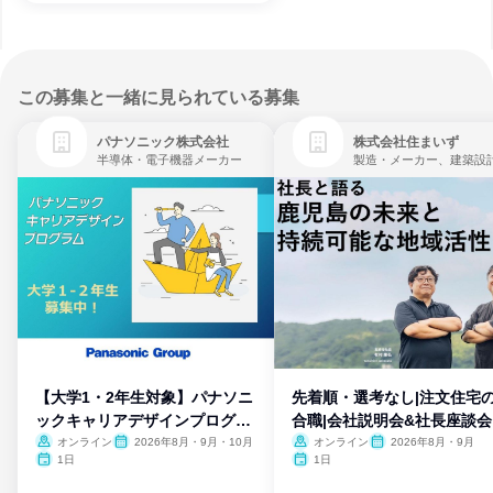
この募集と一緒に見られている募集
パナソニック株式会社
株式会社住まいず
半導体・電子機器メーカー
製造・メーカー、建築設
【大学1・2年生対象】パナソニ
先着順・選考なし|注文住宅
ックキャリアデザインプログラ
合職|会社説明会&社長座談会
ム
オンライン
2026年8月・9月・10月
オンライン
2026年8月・9月
1日
1日