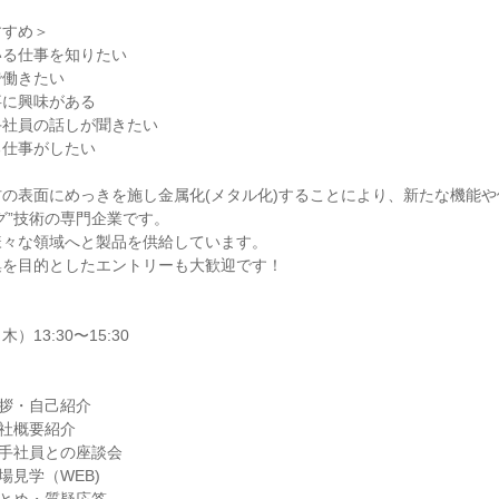
すすめ＞
いる仕事を知りたい
で働きたい
事に興味がある
手社員の話しが聞きたい
る仕事がしたい
の表面にめっきを施し金属化(メタル化)することにより、新たな機能
グ”技術の専門企業です。
様々な領域へと製品を供給しています。
集を目的としたエントリーも大歓迎です！
木）13:30〜15:30
0：挨拶・自己紹介
：会社概要紹介
0：若手社員との座談会
：工場見学（WEB)