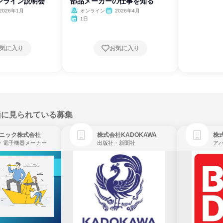
ンライン説明会
部品メーカーの仕事を知る
2026年1月
オンライン
2026年4月
1日
気に入り
お気に入り
緒に見られている募集
ニック株式会社
株式会社KADOKAWA
株
・電子機器メーカー
出版社・新聞社