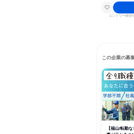
エントリー締切
この企業の募
【福山/転勤