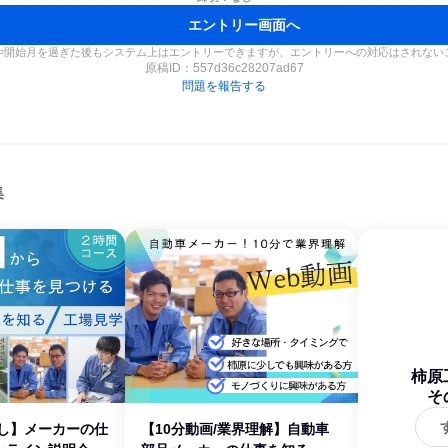
エントリー画面へ
や開始月を過ぎた後もシステム上はエントリーできますが、エントリーへの対応はされない
原稿ID：
557d36c28207ad67
問題を報告する
集
柿原
そ
なし】メーカーの仕
【10分動画/業界理解】自動車