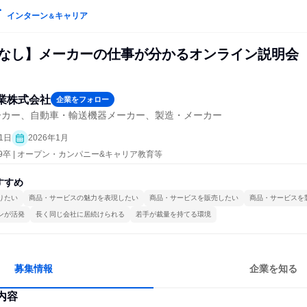
インターン
キャリア
＆
勤なし】メーカーの仕事が分かるオンライン説明会
業株式会社
企業をフォロー
ーカー、自動車・輸送機器メーカー、製造・メーカー
1日
2026年1月
29卒 | オープン・カンパニー&キャリア教育等
すすめ
りたい
商品・サービスの魅力を表現したい
商品・サービスを販売したい
商品・サービスを
ンが活発
長く同じ会社に居続けられる
若手が裁量を持てる環境
募集情報
企業を知る
内容