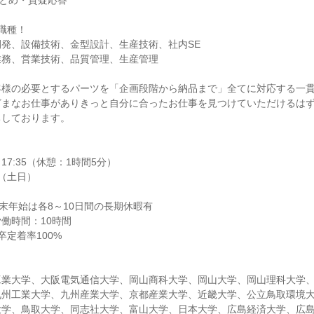
5：まとめ・質疑応答
職種！
発、設備技術、金型設計、生産技術、社内SE
業務、営業技術、品質管理、生産管理
客様の必要とするパーツを「企画段階から納品まで」全てに対応する一
ざまなお仕事がありきっと自分に合ったお仕事を見つけていただけるは
ちしております。
～17:35（休憩：1時間5分）
（土日）
末年始は各8～10日間の長期休暇有
働時間：10時間
卒定着率100%
工業大学、大阪電気通信大学、岡山商科大学、岡山大学、岡山理科大学
九州工業大学、九州産業大学、京都産業大学、近畿大学、公立鳥取環境
大学、鳥取大学、同志社大学、富山大学、日本大学、広島経済大学、広