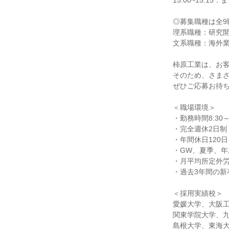
15:00~15:1
◎募集職種は全9
理系職種：研究開
文系職種：海外
柿原工業は、お
そのため、さま
ぜひご応募お待
＜職場環境＞
・勤務時間8:30
・完全週休2日制
・年間休日120日
・GW、夏季、年
・月平均所定外労
・過去3年間の新
＜採用実績校＞
愛媛大学、大阪
関東学院大学、
島根大学、東海