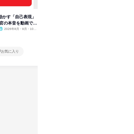
動かす「自己表現」
先着順・選考なし|注文住宅の総
【オンラ
考官の本音を動画で公
合職|会社説明会&社長座談会
業界の裏
明会
2026年8月・9月・10
オンライン
2026年8月・9月
オンラ
月・11月・12月
1日
1日
お気に入り
お気に入り