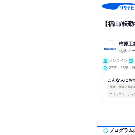
【福山/転
柿原工
化学メ
オンライン
27卒・28卒・
こんな人にお
機械・機器に携わ
コミュニケーショ
プログラム