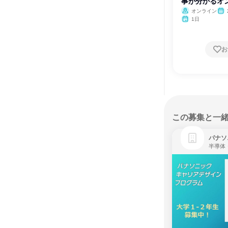
事が分かるオ
オンライン
1日
お
この募集と一
パナソ
半導体