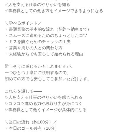
✅人を支える仕事のやりがいを知る
✅事務職としての働き方をイメージできるようになる
＼学べるポイント／
・書類業務の基本的な流れ（契約〜納車まで）
・スムーズに進めるためのちょっとしたコツ
・ミスを防ぐためのチェックの工夫
・営業や周りの人との関わり方
・未経験からでも安心して始められる理由
難しそうに感じるかもしれませんが、
一つひとつ丁寧にご説明するので、
初めての方でも安心してご参加いただけます。
これらを通して――
✨人を支える仕事のやりがいを感じられる
✨コツコツ進める力や段取り力が身につく
✨事務職として働くイメージが具体的になる
＼当日の流れ（約100分）／
・本日のゴール共有（10分）