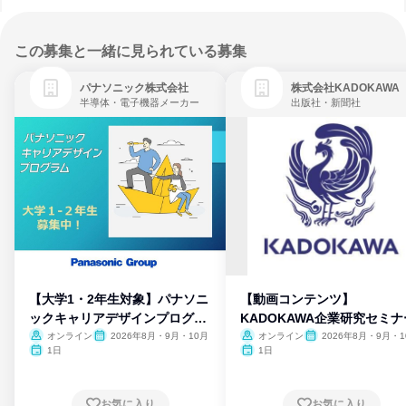
この募集と一緒に見られている募集
パナソニック株式会社
株式会社KADOKAWA
半導体・電子機器メーカー
出版社・新聞社
【大学1・2年生対象】パナソニ
【動画コンテンツ】
ックキャリアデザインプログラ
KADOKAWA企業研究セミナ
ム
オンライン
2026年8月・9月・10月
オンライン
2026年8月・9月・1
月・11月・12月
1日
1日
お気に入り
お気に入り