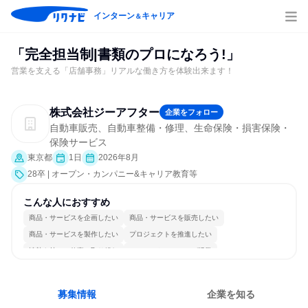
インターン
キャリア
＆
「完全担当制|書類のプロになろう!」
営業を支える「店舗事務」リアルな働き方を体験出来ます！
株式会社ジーアフター
企業をフォロー
自動車販売、自動車整備・修理、生命保険・損害保険・
保険サービス
東京都
1日
2026年8月
28卒 | オープン・カンパニー&キャリア教育等
こんな人におすすめ
商品・サービスを企画したい
商品・サービスを販売したい
商品・サービスを製作したい
プロジェクトを推進したい
情熱を持って仕事に取り組む
コミュニケーションが活発
常に新しいものに挑戦
個人の能力を重視
長く同じ会社に居続けられる
一つの専門分野を極める
募集情報
企業を知る