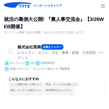
インターン
キャリア
＆
就活の裏側大公開! 『裏人事交流会』【3/26W
EB開催】
オンライン開催│就活の裏側・社会人の生き方大公開します！
株式会社晃商
企業をフォロー
レストラン・カフェ、文化・教養・娯楽、公営競技・パ
チンコ
オンライン
1日
2026年6月
28卒 | オープン・カンパニー&キャリア教育等
こんな人におすすめ
人々に感動や笑いを届けたい
商品・サービスを企画したい
商品・サービスを販売したい
新規事業を立ち上げたい
情熱を持って仕事に取り組む
コミュニケーションが活発
常に新しいものに挑戦
チームワークを重視
若手が裁量を持てる環境
人とたくさん会話する