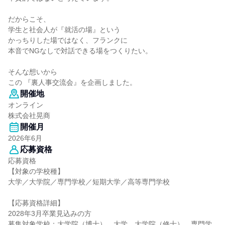
だからこそ、
学生と社会人が『就活の場』という
かっちりした場ではなく、フランクに
本音でNGなしで対話できる場をつくりたい。
そんな想いから
この 『裏人事交流会』を企画しました。
開催地
オンライン
株式会社晃商
開催月
2026年6月
応募資格
応募資格
【対象の学校種】
大学／大学院／専門学校／短期大学／高等専門学校
【応募資格詳細】
2028年3月卒業見込みの方
募集対象学校：大学院（博士）、大学、大学院（修士）、専門学