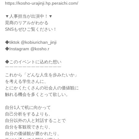
https://kosho-urajinji.hp.peraichi.com/
▼人事担当が出演中！▼
晃商のリアルがわかる
SNSもぜひご覧ください！
◆tiktok @kobiurichan_jinji
◆Instagram @kosho.r
◆このイベントに込めた想い
￣￣￣￣￣￣￣￣￣￣￣￣￣
これから「どんな人生を歩みたいか」
を考える学生さんに、
とにかくたくさんの社会人の価値観に
触れる機会を多くとって欲しい。
自分1人で机に向かって
自己分析をするよりも、
自分以外の人と対話することで
自分を客観視できたり、
自分の価値観が磨かれたり、