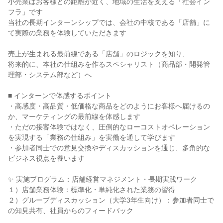
小売業はお客様との距離が近く、地域の生活を支える「社会イン
フラ」です
当社の長期インターンシップでは、会社の中核である「店舗」に
て実際の業務を体験していただきます
売上が生まれる最前線である「店舗」のロジックを知り、
将来的に、本社の仕組みを作るスペシャリスト（商品部・開発管
理部・システム部など）へ
■ インターンで体感するポイント
・高感度・高品質・低価格な商品をどのようにお客様へ届けるの
か、マーケティングの最前線を体感します
・ただの接客体験ではなく、圧倒的なローコストオペレーション
を実現する「業務の仕組み」を実働を通して学びます
・参加者同士での意見交換やディスカッションを通じ、多角的な
ビジネス視点を養います
✨ 実施プログラム：店舗経営マネジメント・長期実践ワーク
１）店舗業務体験：標準化・単純化された業務の習得
２）グループディスカッション（大学3年生向け）：参加者同士で
の知見共有、社員からのフィードバック