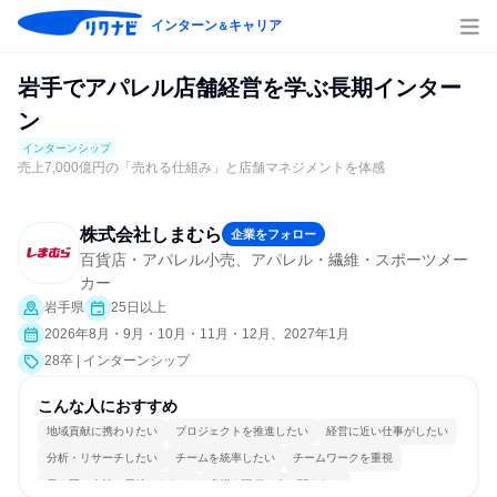
インターン
キャリア
＆
岩手でアパレル店舗経営を学ぶ長期インター
ン
インターンシップ
売上7,000億円の「売れる仕組み」と店舗マネジメントを体感
株式会社しまむら
企業をフォロー
百貨店・アパレル小売、アパレル・繊維・スポーツメー
カー
岩手県
25日以上
2026年8月・9月・10月・11月・12月、2027年1月
28卒 | インターンシップ
こんな人におすすめ
地域貢献に携わりたい
プロジェクトを推進したい
経営に近い仕事がしたい
分析・リサーチしたい
チームを統率したい
チームワークを重視
長く同じ会社に居続けられる
多様な職種の人と関われる