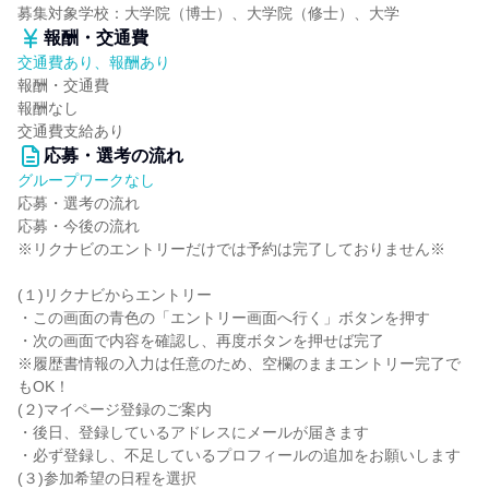
募集対象学校：大学院（博士）、大学院（修士）、大学
報酬・交通費
交通費あり、報酬あり
報酬・交通費
報酬なし
交通費支給あり
応募・選考の流れ
グループワークなし
応募・選考の流れ
応募・今後の流れ
※リクナビのエントリーだけでは予約は完了しておりません※
(１)リクナビからエントリー
・この画面の青色の「エントリー画面へ行く」ボタンを押す
・次の画面で内容を確認し、再度ボタンを押せば完了
※履歴書情報の入力は任意のため、空欄のままエントリー完了で
もOK！
(２)マイページ登録のご案内
・後日、登録しているアドレスにメールが届きます
・必ず登録し、不足しているプロフィールの追加をお願いします
(３)参加希望の日程を選択