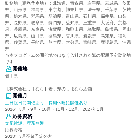
勤務地（勤務予定地）：北海道、青森県、岩手県、宮城県、秋田
県、山形県、福島県、東京都、神奈川県、埼玉県、千葉県、茨城
県、栃木県、群馬県、新潟県、富山県、石川県、福井県、山梨
県、長野県、岐阜県、静岡県、愛知県、三重県、大阪府、京都
府、兵庫県、奈良県、滋賀県、和歌山県、鳥取県、島根県、岡山
県、広島県、山口県、徳島県、香川県、愛媛県、高知県、福岡
県、佐賀県、長崎県、熊本県、大分県、宮崎県、鹿児島県、沖縄
県
※本プログラムの開催地ではなく入社された際の配属予定勤務地
です
開催地
岩手県
【株式会社しまむら】岩手県のしまむら店舗
開催月
土日祝日に開催あり、長期休暇に開催あり
2026年8月・9月・10月・11月・12月、2027年1月
応募資格
文系歓迎、理系歓迎
応募資格
2028年3月卒業予定の方