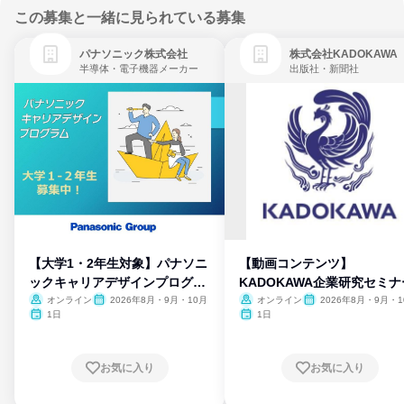
この募集と一緒に見られている募集
パナソニック株式会社
株式会社KADOKAWA
半導体・電子機器メーカー
出版社・新聞社
【大学1・2年生対象】パナソニ
【動画コンテンツ】
ックキャリアデザインプログラ
KADOKAWA企業研究セミナ
ム
オンライン
2026年8月・9月・10月
オンライン
2026年8月・9月・1
月・11月・12月
1日
1日
お気に入り
お気に入り