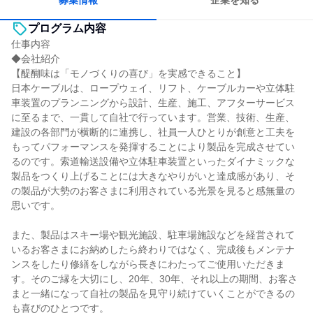
募集情報
企業を知る
プログラム内容
仕事内容
◆会社紹介
【醍醐味は「モノづくりの喜び」を実感できること】
日本ケーブルは、ロープウェイ、リフト、ケーブルカーや立体駐
車装置のプランニングから設計、生産、施工、アフターサービス
に至るまで、一貫して自社で行っています。営業、技術、生産、
建設の各部門が横断的に連携し、社員一人ひとりが創意と工夫を
もってパフォーマンスを発揮することにより製品を完成させてい
るのです。索道輸送設備や立体駐車装置といったダイナミックな
製品をつくり上げることには大きなやりがいと達成感があり、そ
の製品が大勢のお客さまに利用されている光景を見ると感無量の
思いです。
また、製品はスキー場や観光施設、駐車場施設などを経営されて
いるお客さまにお納めしたら終わりではなく、完成後もメンテナ
ンスをしたり修繕をしながら長きにわたってご使用いただきま
す。そのご縁を大切にし、20年、30年、それ以上の期間、お客さ
まと一緒になって自社の製品を見守り続けていくことができるの
も喜びのひとつです。