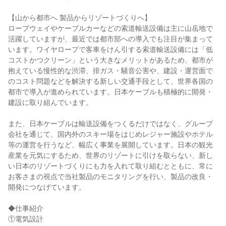
【山から都市へ 製品からリゾートづくりへ】
ロープウェイやケーブルカーなどの索道輸送設備は主に山岳地で
活躍していますが、最近では都市部への導入でも注目が集まって
います。ワイヤロープで客車をけん引する索道輸送設備には「低
コストかつクリーン」という大きなメリットがあるため、都市が
抱えている慢性的な渋滞、排ガス・騒音公害や、建設・運営面で
のコスト問題などを解決する新しい交通手段として、世界各国の
都市で導入が進められています。日本ケーブルも積極的に開発・
建設に取り組んでいます。
また、日本ケーブルは輸送設備をつくるだけではなく、グループ
会社を通じて、国内外のスキー場をはじめレジャー施設やホテル
等の運営を行うなど、幅広く事業を展開しています。日本の観光
産業を元気にするため、世界のリゾートに引けを取らない、新し
い日本のリゾートづくりにも力を入れて取り組むとともに、常に
お客さまの視点で当社製品のモニタリングを行い、製品の改良・
開発につなげています。
◆仕事紹介
①電気設計