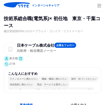
インターン
キャリア
＆
技術系総合職(電気系)× 初任地 東京・千葉コ
ース
建設実績国内No.1のロープウェイ・ゴンドラ・リフトメーカー
日本ケーブル株式会社
企業をフォロー
自動車・輸送機器メーカー
東京都
27卒
こんな人におすすめ
テクノロジーに携わりたい
機械・機器に携わりたい
都市・街づくりがしたい
地域貢献に携わりたい
商品・サービスを製作したい
穏やかで互いのペースを尊重
冷静に仕事に取り組む
チームワークを重視
長く同じ会社に居続けられる