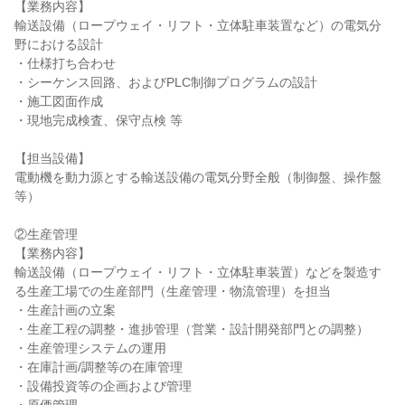
【業務内容】
輸送設備（ロープウェイ・リフト・立体駐車装置など）の電気分
野における設計
・仕様打ち合わせ
・シーケンス回路、およびPLC制御プログラムの設計
・施工図面作成
・現地完成検査、保守点検 等
【担当設備】
電動機を動力源とする輸送設備の電気分野全般（制御盤、操作盤
等）
②生産管理
【業務内容】
輸送設備（ロープウェイ・リフト・立体駐車装置）などを製造す
る生産工場での生産部門（生産管理・物流管理）を担当
・生産計画の立案
・生産工程の調整・進捗管理（営業・設計開発部門との調整）
・生産管理システムの運用
・在庫計画/調整等の在庫管理
・設備投資等の企画および管理