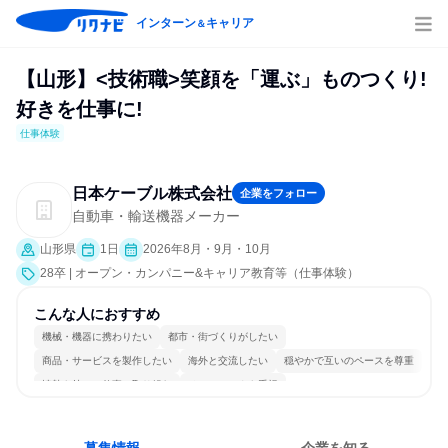
インターン
キャリア
＆
【山形】<技術職>笑顔を「運ぶ」ものつくり!
好きを仕事に!
仕事体験
日本ケーブル株式会社
企業をフォロー
自動車・輸送機器メーカー
山形県
1日
2026年8月・9月・10月
28卒 | オープン・カンパニー&キャリア教育等（仕事体験）
こんな人におすすめ
機械・機器に携わりたい
都市・街づくりがしたい
商品・サービスを製作したい
海外と交流したい
穏やかで互いのペースを尊重
情熱を持って仕事に取り組む
チームワークを重視
長く同じ会社に居続けられる