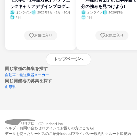
ックキャリアデザインプログラ
分の強みを見つけよう!
ム
オンライン
2026年8月・9月・10月
オンライン
2026年8月
1日
1日
お気に入り
お気に入り
トップページへ
同じ業種の募集を探す
自動車・輸送機器メーカー
同じ開催地の募集を探す
山形県
エントリーするとプログラムの詳細案内を
ヘルプ・お問い合わせ
ログインでお困りの方はこちら
受け取れるようになります
データを使ったサービスのご紹介
Indeedプライバシー規約
リクルートID規約