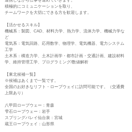
連携しながら仕事を進めていきます。
積極的にコミュニケーションを取り、
チームワークを大切にできる方を歓迎します。
【活かせるスキル】
機械系：製図、CAD、材料力学、熱力学、流体力学、機械力学な
ど
電気系：電気回路、応用数学、物理学、電気機器、電力システム
工学
土木系：構造力学、土木計画学・都市計画・交通計画、建設材料
学、維持管理工学、プログラミング/数値解析
【東北候補一覧】
※候補はあくまで一覧です。
全国のお好きなリフト・ロープウェイに訪問可能です。（交通費
上限あり）
八甲田ロープウェー：青森
雫石ロープウェー：岩手
スプリングバレイ仙台泉：宮城
蔵王ロープウェイ：山形県