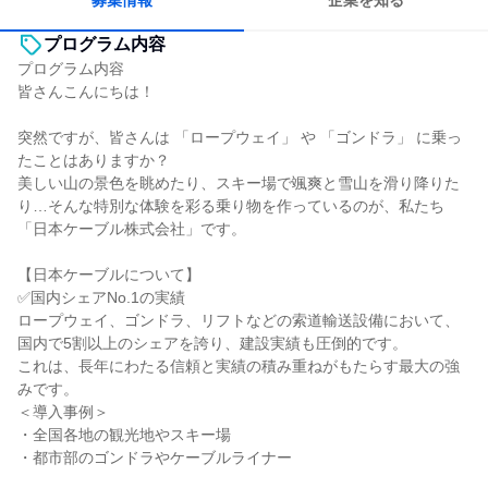
募集情報
企業を知る
プログラム内容
プログラム内容
皆さんこんにちは！
突然ですが、皆さんは 「ロープウェイ」 や 「ゴンドラ」 に乗っ
たことはありますか？
美しい山の景色を眺めたり、スキー場で颯爽と雪山を滑り降りた
り…そんな特別な体験を彩る乗り物を作っているのが、私たち
「日本ケーブル株式会社」です。
【日本ケーブルについて】
✅国内シェアNo.1の実績
ロープウェイ、ゴンドラ、リフトなどの索道輸送設備において、
国内で5割以上のシェアを誇り、建設実績も圧倒的です。
これは、長年にわたる信頼と実績の積み重ねがもたらす最大の強
みです。
＜導入事例＞
・全国各地の観光地やスキー場
・都市部のゴンドラやケーブルライナー