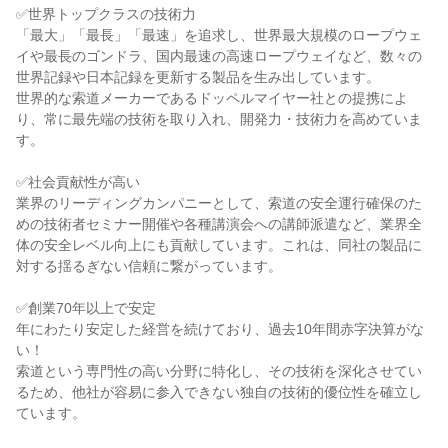
✅世界トップクラスの技術力
「最大」「最長」「最速」を追求し、世界最大規模のロープウェ
イや最長のゴンドラ、国内最速の高速ロープウェイなど、数々の
世界記録や日本記録を更新する製品を生み出しています。
世界的な索道メーカーであるドッペルマイヤー社との提携によ
り、常に最先端の技術を取り入れ、開発力・技術力を高めていま
す。
✅社会貢献性が高い
業界のリーディングカンパニーとして、索道の安全運行確保のた
めの技術者セミナー開催や各種講演会への講師派遣など、業界全
体の安全レベル向上にも貢献しています。これは、同社の製品に
対する揺るぎない信頼に繋がっています。
✅創業70年以上で安定
年にわたり安定した経営を続けており、過去10年間赤字決算がな
い！
索道という専門性の高い分野に特化し、その技術を深化させてい
るため、他社が容易に参入できない独自の技術的優位性を確立し
ています。