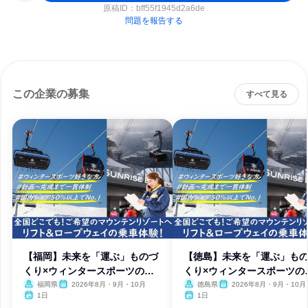
原稿ID：
bff55f1945d2a6de
問題を報告する
この企業の募集
すべて見る
【福岡】未来を「運ぶ」ものづ
【徳島】未来を「運ぶ」も
くり×ウィンタースポーツの舞
くり×ウィンタースポーツの
台へ
台へ
福岡県
2026年8月・9月・10月
徳島県
2026年8月・9月・10月
1日
1日