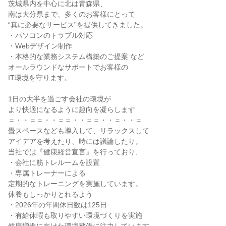
茨城県内を中心に北は青森県、
南は大分県まで、多くのお客様にとって
“真に必要なサービス”を提供してきました。
・パソコンのトラブル対応
・Webデザイン制作
・本格的な業務システム構築のご提案 など
オールラウンドなサポートでお客様の
IT環境を守ります。
1日の大半を過ごす会社の環境が
より快適になるように趣向を凝らします
＝・・＝＝・・＝＝・・＝＝・・＝・・＝
畳スペースなども導入して、リラックスして
アイデアを考えたり、時には議論したり。
当社では『健康経営宣言』を行っており、
・会社に筋トレルームを設置
・専属トレーナーによる
定期的なトレーニングを実施しています。
休養もしっかりとれるよう
・2026年の年間休日数は125日
・有給休暇も取りやすい環境づくりを実施