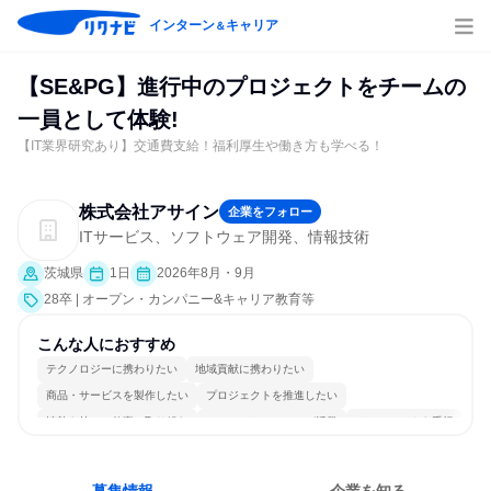
インターン
キャリア
＆
【SE&PG】進行中のプロジェクトをチームの
一員として体験!
【IT業界研究あり】交通費支給！福利厚生や働き方も学べる！
株式会社アサイン
企業をフォロー
ITサービス、ソフトウェア開発、情報技術
茨城県
1日
2026年8月・9月
28卒 | オープン・カンパニー&キャリア教育等
こんな人におすすめ
テクノロジーに携わりたい
地域貢献に携わりたい
商品・サービスを製作したい
プロジェクトを推進したい
情熱を持って仕事に取り組む
コミュニケーションが活発
チームワークを重視
女性が働きやすい環境で働ける
多様な職種の人と関われる
人とたくさん会話する