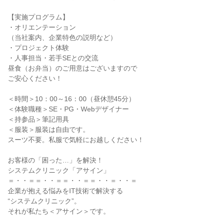
【実施プログラム】
・オリエンテーション
（当社案内、企業特色の説明など）
・プロジェクト体験
・人事担当・若手SEとの交流
昼食（お弁当）のご用意はございますので
ご安心ください！
＜時間＞10：00～16：00（昼休憩45分）
＜体験職種＞SE・PG・Webデザイナー
＜持参品＞筆記用具
＜服装＞服装は自由です。
スーツ不要。私服で気軽にお越しください！
お客様の「困った…」を解決！
システムクリニック「アサイン」
＝・・＝＝・・＝＝・・＝＝・・＝・・＝
企業が抱える悩みをIT技術で解決する
“システムクリニック”。
それが私たち＜アサイン＞です。