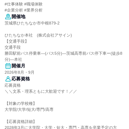
#仕事体験 #職場体験
#企業分析 #業界分析
開催地
茨城県ひたちなか市中根879-2
ひたちなか本社 (株式会社アサイン)
【交通手段】
交通手段
勝田駅前バス停乗車―(バス5分)―茨城高専前バス停下車ー(徒歩8
分)―本社
開催月
2026年8月・9月
応募資格
応募資格
＼＼文系・理系ともに大歓迎です！／／
【対象の学校種】
大学院/大学/短大/専門/高専
【応募資格詳細】
2028年3月に大学院・大学・短大・専門・高専を卒業予定の方