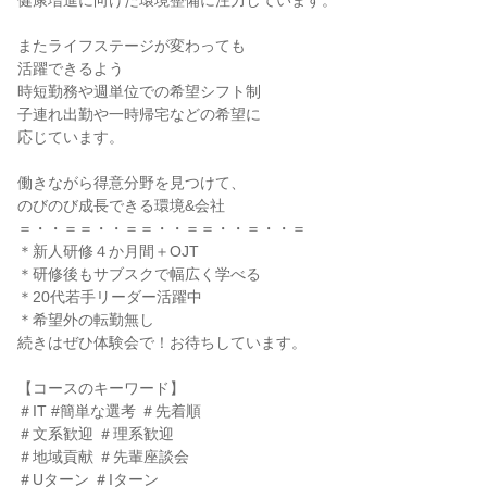
健康増進に向けた環境整備に注力しています。
またライフステージが変わっても
活躍できるよう
時短勤務や週単位での希望シフト制
子連れ出勤や一時帰宅などの希望に
応じています。
働きながら得意分野を見つけて、
のびのび成長できる環境&会社
＝・・＝＝・・＝＝・・＝＝・・＝・・＝
＊新人研修４か月間＋OJT
＊研修後もサブスクで幅広く学べる
＊20代若手リーダー活躍中
＊希望外の転勤無し
続きはぜひ体験会で！お待ちしています。
【コースのキーワード】
＃IT #簡単な選考 ＃先着順
＃文系歓迎 ＃理系歓迎
＃地域貢献 ＃先輩座談会
＃Uターン ＃Iターン