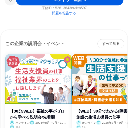
原稿ID：
52813843c4deb597
問題を報告する
この企業の説明会・イベント
すべて見る
【30分/WEB】福祉の事がゼロ
【WEB】30分でわかる!障害
から学べる説明会/先着順
施設の生活支援員の仕事
オンライン
2026年8月・9月・10
オンライン
2026年8月・9月・1
月・11月・12月
月・11月・12月
1日
1日