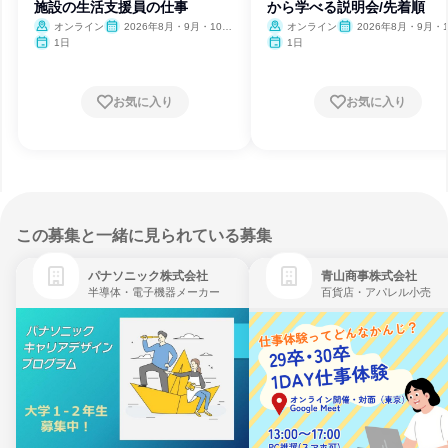
施設の生活支援員の仕事
から学べる説明会/先着順
オンライン
2026年8月・9月・10
オンライン
2026年8月・9月・1
月・11月・12月
月・11月・12月
1日
1日
お気に入り
お気に入り
この募集と一緒に見られている募集
パナソニック株式会社
青山商事株式会社
半導体・電子機器メーカー
百貨店・アパレル小売