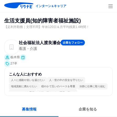
インターン
キャリア
＆
生活支援員(知的障害者福祉施設)
【足利市勤務｜文理不問】年休120日＆月平均残業1.4時間！
社会福祉法人渡良瀬会
企業をフォロー
看護・介護
栃木県
27卒
こんな人におすすめ
人々に感動や笑いを届けたい
人・世の中の安全を守りたい
地域貢献に携わりたい
穏やかで互いのペースを尊重
冷静に仕事に取り組む
チームワークを重視
女性が働きやすい環境で働ける
長く同じ会社に居続けられる
一つの専門分野を極める
人とたくさん会話する
募集情報
企業を知る