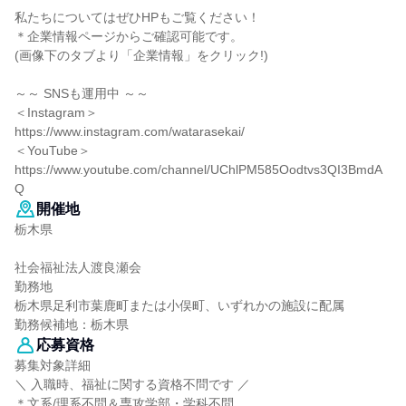
私たちについてはぜひHPもご覧ください！
＊企業情報ページからご確認可能です。
(画像下のタブより「企業情報」をクリック!)
～～ SNSも運用中 ～～
＜Instagram＞
https://www.instagram.com/watarasekai/
＜YouTube＞
https://www.youtube.com/channel/UChlPM585Oodtvs3QI3BmdA
Q
開催地
栃木県
社会福祉法人渡良瀬会
勤務地
栃木県足利市葉鹿町または小俣町、いずれかの施設に配属
勤務候補地：栃木県
応募資格
募集対象詳細
＼ 入職時、福祉に関する資格不問です ／
＊文系/理系不問＆専攻学部・学科不問