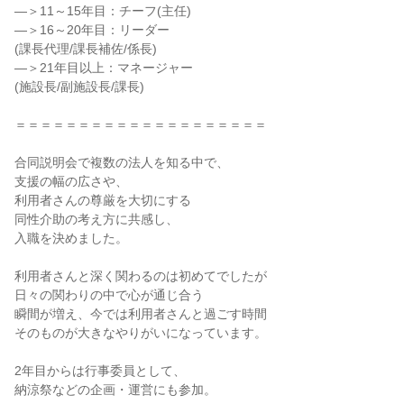
―＞11～15年目：チーフ(主任)
―＞16～20年目：リーダー
(課長代理/課長補佐/係長)
―＞21年目以上：マネージャー
(施設長/副施設長/課長)
＝＝＝＝＝＝＝＝＝＝＝＝＝＝＝＝＝＝＝＝
合同説明会で複数の法人を知る中で、
支援の幅の広さや、
利用者さんの尊厳を大切にする
同性介助の考え方に共感し、
入職を決めました。
利用者さんと深く関わるのは初めてでしたが
日々の関わりの中で心が通じ合う
瞬間が増え、今では利用者さんと過ごす時間
そのものが大きなやりがいになっています。
2年目からは行事委員として、
納涼祭などの企画・運営にも参加。