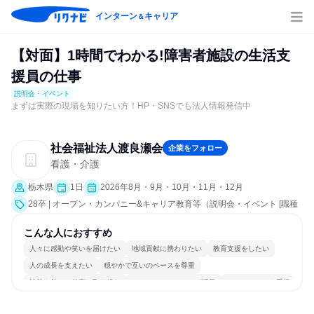
インターン
キャリア
＆
【対面】1時間でわかる!障害者施設の生活支
援員の仕事
説明会・イベント
まずは実際の現場を知りたい方！HP・SNSでも法人情報発信中
社会福祉法人渡良瀬会
企業をフォロー
看護・介護
栃木県
1日
2026年8月・9月・10月・11月・12月
28卒 | オープン・カンパニー&キャリア教育等（説明会・イベント [職種
研究、職場見学会、会社説明会、業界研究]）
こんな人におすすめ
人々に感動や笑いを届けたい
地域貢献に携わりたい
教育支援をしたい
人の成長を支えたい
穏やかで互いのペースを尊重
情熱を持って仕事に取り組む
コミュニケーションが活発
チームワークを重視
女性が働きやすい環境で働ける
人とたくさん会話する