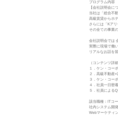
プログラム内容
【会社説明会に
当社は「総合不
高級賃貸からホ
さらには「Kア
その全ての事業の
会社説明会では 
実際に現場で働
リアルなお話を
（コンテンツ詳
１．ケン・コー
２．高級不動産×
３．ケン・コー
４．社員一日密
５．社員によるQ
該当職種：ITコ
社内システム開
Webマーケティ