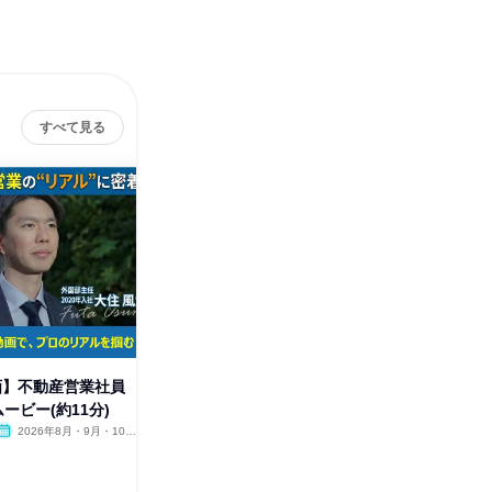
すべて見る
株式会
動画】不動産営業社員
創造力を搔き立てろ!世界最大級
ービー(約11分)
の音楽アリーナ関連の事業立案
2026年8月・9月・10
東京都
2026年10月
月・11月・12月、2027年1
1日
月