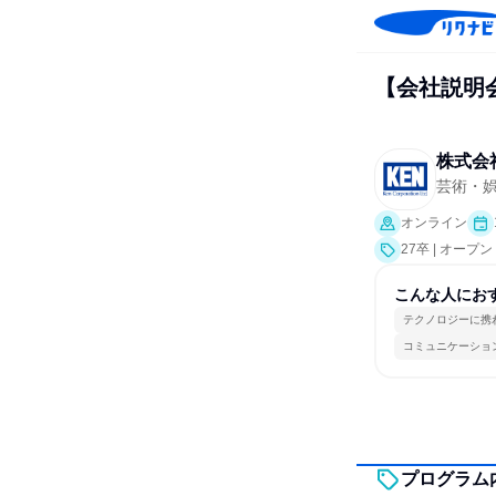
【会社説明会
株式会
芸術・
オンライン
27卒 | オー
こんな人にお
テクノロジーに携
コミュニケーショ
プログラム