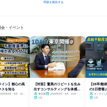
問題を報告する
明会・イベント
ンライン】都心の高
【対面】驚異のリピートを生み
【28卒/
ネスを知る
出すコンサルティングを体感す
の1日密着ム
る
2026年8月・9月・10
東京都
2026年8月・9月・10月・11
オンライン
11月・12月
月・12月
1日
1日