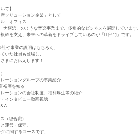
ついて】
動産ソリューション企業」として
テル、オフィス
リーナ横浜」のような音楽事業まで、多角的なビジネスを展開しています
根幹を支え、未来への革新をドライブしているのが「IT部門」です。
会社や事業の説明はもちろん、
いていた社員も登場し、
皆さまにお伝えします！
細）
ポレーショングループの事業紹介
富裕層を知る
ポレーションの会社制度、福利厚生等の紹介
着・インタビュー動画視聴
＆A
ース（総合職）
発と運営・保守、
ングに関するコースです。