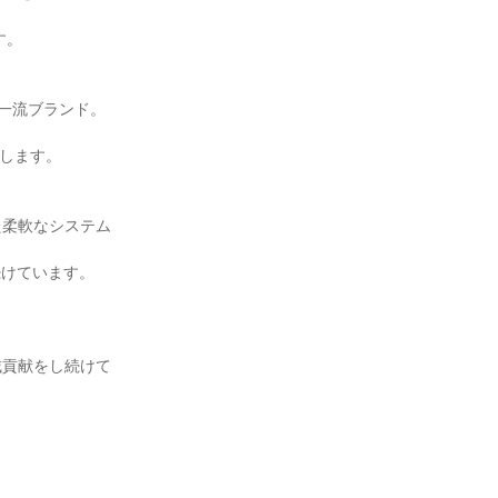
す。
一流ブランド。
出します。
た柔軟なシステム
続けています。
域貢献をし続けて