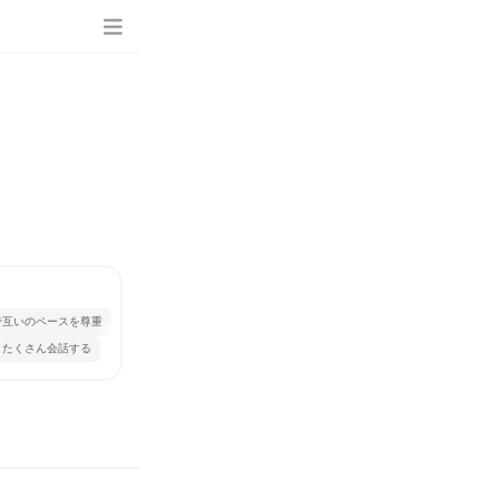
で互いのペースを尊重
とたくさん会話する