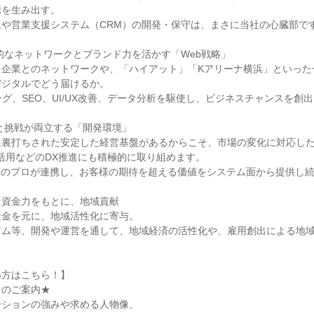
携を生み出す。
ムや営業支援システム（CRM）の開発・保守は、まさに当社の心臓部で
的なネットワークとブランド力を活かす「Web戦略」
・企業とのネットワークや、「ハイアット」「Kアリーナ横浜」といった
デジタルでどう届けるか。
ング、SEO、UI/UX改善、データ分析を駆使し、ビジネスチャンスを創
と挑戦が両立する「開発環境」
に裏打ちされた安定した経営基盤があるからこそ、市場の変化に対応し
oT活用などのDX推進にも積極的に取り組めます。
Tのプロが連携し、お客様の期待を超える価値をシステム面から提供し
な資金力をもとに、地域貢献
資金を元に、地域活性化に寄与。
アム等、開発や運営を通して、地域経済の活性化や、雇用創出による地
い方はこちら！】
トのご案内★
ーションの強みや求める人物像、