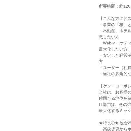
所要時間：約120
【こんな方にお
・事業の「核」
・不動産、ホテ
戦したい方
・Webマーケテ
最大化したい方
・安定した経営基
方
・ユーザー（社員
・当社の多角的
【ケン・コーポ
当社は、お客様
確固たる地位を
IT部門は、その
最大化するミッ
★特長➀★ 総合
・高級賃貸から