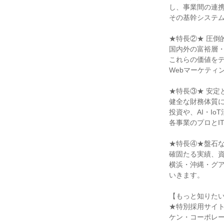
し、事業間の連
その基幹システ
★特長②★ 圧倒
国内外の富裕層
これらの価値を
Webマーケティ
★特長③★ 安定
健全な財務体質
投資や、AI・I
各事業のプロとI
★特長④★盤石
確固たる実績、
横浜・沖縄・グ
いきます。
【もっと知りた
★特別採用サイ
ケン・コーポレ