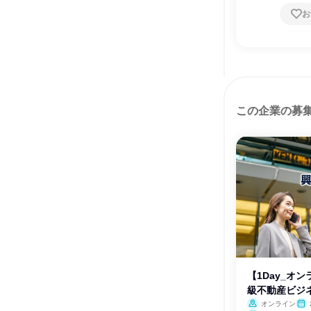
お
この企業の募
【1Day_オ
級不動産ビジ
オンライン