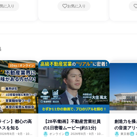
気に入り
お気に入り
集
ンライン】都心の高
【28卒/動画】不動産営業社員
創造力を搔
ネスを知る
の1日密着ムービー(約11分)
の音楽アリ
2026年8月・9月・10
オンライン
2026年8月・9月・10
東京都