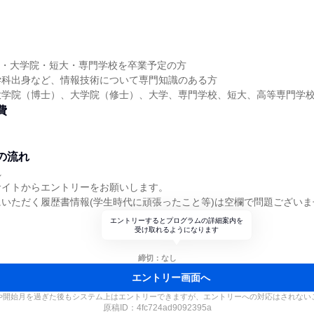
大学・大学院・短大・専門学校を卒業予定の方
学科出身など、情報技術について専門知識のある方
大学院（博士）、大学院（修士）、大学、専門学校、短大、高等専門学
費
の流れ
れ
サイトからエントリーをお願いします。
いただく履歴書情報(学生時代に頑張ったこと等)は空欄で問題ございま
エントリーするとプログラムの詳細案内を
受け取れるようになります
締切：なし
エントリー画面へ
や開始月を過ぎた後もシステム上はエントリーできますが、エントリーへの対応はされない
原稿ID：
4fc724ad9092395a