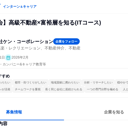
インターン
キャリア
＆
】高級不動産×富裕層を知る(ITコース)
社ケン・コーポレーション
企業をフォロー
娯楽・レクリエーション、不動産仲介、不動産
1日
2026年2月
プン・カンパニー&キャリア教育等
すすめ
わりたい
都市・街づくりがしたい
地域貢献に携わりたい
分析・リサーチしたい
穏やか
ンが活発
チームワークを重視
長く同じ会社に居続けられる
一つの専門分野を極める
人
募集情報
企業を知る
内容