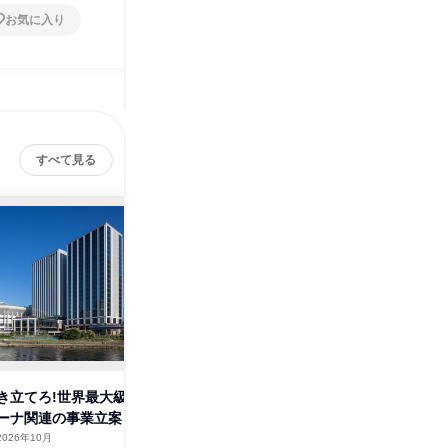
お気に入り
お気に入り
すべて見る
き立てろ!世界最大級
【会社説明会】高級不動産×富
【会社説
ーナ関連の事業立案
裕層を知る(不動産管理コース)
裕層を知
2026年10月
オンライン
2026年2月
オンラ