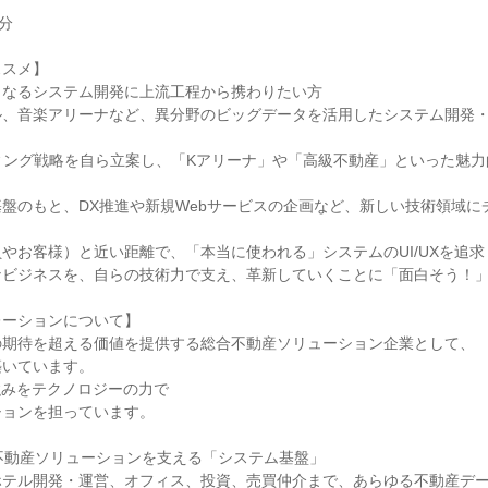
分
ススメ】
となるシステム開発に上流工程から携わりたい方
ル、音楽アリーナなど、異分野のビッグデータを活用したシステム開発
ィング戦略を自ら立案し、「Kアリーナ」や「高級不動産」といった魅
盤のもと、DX推進や新規Webサービスの企画など、新しい技術領域に
やお客様）と近い距離で、「本当に使われる」システムのUI/UXを追求
なビジネスを、自らの技術力で支え、革新していくことに「面白そう！
レーションについて】
の期待を超える価値を提供する総合不動産ソリューション企業として、
築いています。
強みをテクノロジーの力で
ションを担っています。
不動産ソリューションを支える「システム基盤」
ホテル開発・運営、オフィス、投資、売買仲介まで、あらゆる不動産デ