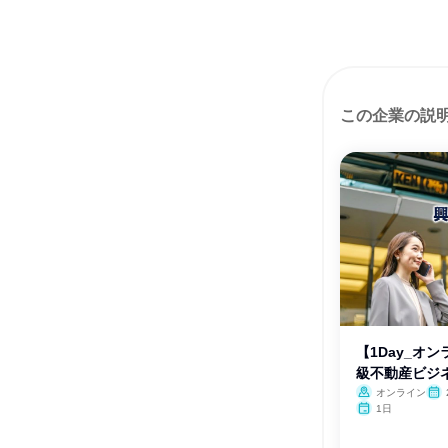
この企業の説
【1Day_オ
級不動産ビジ
オンライン
月・
1日