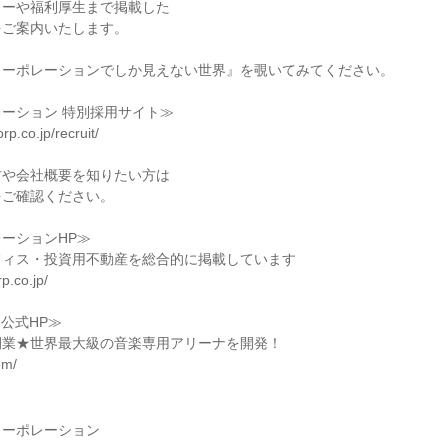
ューや福利厚生まで掲載した
をご案内いたします。
コーポレーションでしか見えない世界』を覗いてみてください。
ーション 特別採用サイト≫
rp.co.jp/recruit/
材や会社概要を知りたい方は
をご確認ください。
ーションHP≫
フィス・投資用不動産を総合的に掲載しています
p.co.jp/
 公式HP≫
9日開業★世界最大級の音楽専用アリーナを開発！
om/
コーポレーション