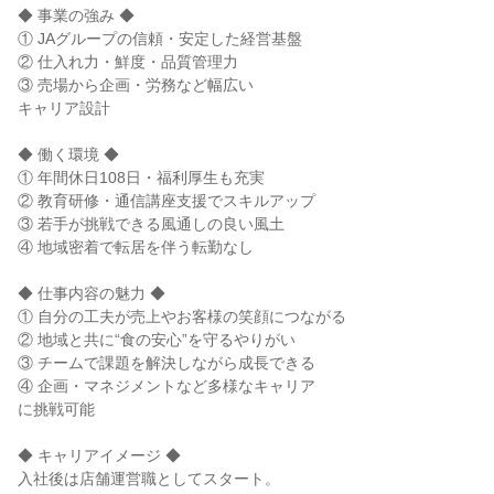
◆ 事業の強み ◆
① JAグループの信頼・安定した経営基盤
② 仕入れ力・鮮度・品質管理力
③ 売場から企画・労務など幅広い
キャリア設計
◆ 働く環境 ◆
① 年間休日108日・福利厚生も充実
② 教育研修・通信講座支援でスキルアップ
③ 若手が挑戦できる風通しの良い風土
④ 地域密着で転居を伴う転勤なし
◆ 仕事内容の魅力 ◆
① 自分の工夫が売上やお客様の笑顔につながる
② 地域と共に“食の安心”を守るやりがい
③ チームで課題を解決しながら成長できる
④ 企画・マネジメントなど多様なキャリア
に挑戦可能
◆ キャリアイメージ ◆
入社後は店舗運営職としてスタート。