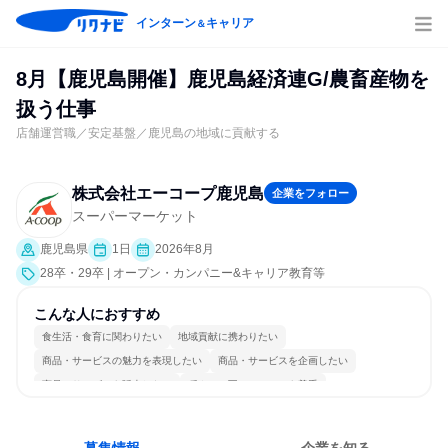
インターン
キャリア
＆
8月【鹿児島開催】鹿児島経済連G/農畜産物を
扱う仕事
店舗運営職／安定基盤／鹿児島の地域に貢献する
株式会社エーコープ鹿児島
企業をフォロー
スーパーマーケット
鹿児島県
1日
2026年8月
28卒・29卒 | オープン・カンパニー&キャリア教育等
こんな人におすすめ
食生活・食育に関わりたい
地域貢献に携わりたい
商品・サービスの魅力を表現したい
商品・サービスを企画したい
商品・サービスを販売したい
穏やかで互いのペースを尊重
コミュニケーションが活発
チームワークを重視
人とたくさん会話する