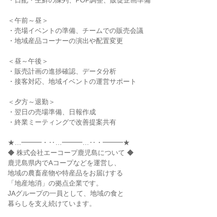
・日配・生鮮の陳列、POP調整、販促企画準備
＜午前～昼＞
・売場イベントの準備、チームでの販売会議
・地域産品コーナーの演出や配置変更
＜昼～午後＞
・販売計画の進捗確認、データ分析
・接客対応、地域イベントの運営サポート
＜夕方～退勤＞
・翌日の売場準備、日報作成
・終業ミーティングで改善提案共有
★…━━━・‥…━━━…‥・━━━★
◆ 株式会社エーコープ鹿児島について ◆
鹿児島県内でAコープなどを運営し、
地域の農畜産物や特産品をお届けする
「地産地消」の拠点企業です。
JAグループの一員として、地域の食と
暮らしを支え続けています。