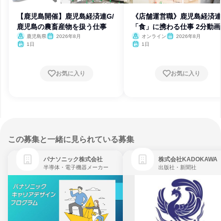
【鹿児島開催】鹿児島経済連G/
《店舗運営職》鹿児島経済連
鹿児島の農畜産物を扱う仕事
「食」に携わる仕事 2分動画
鹿児島県
2026年8月
オンライン
2026年8月
1日
1日
お気に入り
お気に入り
この募集と一緒に見られている募集
パナソニック株式会社
株式会社KADOKAWA
半導体・電子機器メーカー
出版社・新聞社