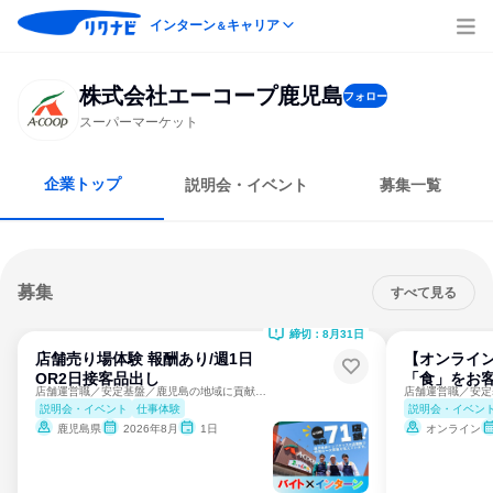
インターン
キャリア
＆
株式会社エーコープ鹿児島
フォロー
スーパーマーケット
企業トップ
説明会・イベント
募集一覧
募集
すべて見る
締切：8月31日
店舗売り場体験 報酬あり/週1日
【オンライン
OR2日接客品出し
「食」をお
店舗運営職／安定基盤／鹿児島の地域に貢献する
説明会・イベント
仕事体験
説明会・イベン
鹿児島県
2026年8月
1日
オンライン