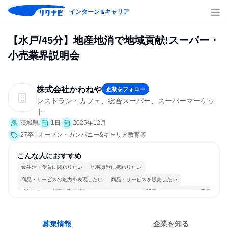
インターン
キャリア
＆
【水戸/45分】地産地消で地域貢献!スーパー・
小売業界説明会
株式会社かわねや
企業をフォロー
レストラン・カフェ、総合スーパー、スーパーマーケッ
ト
茨城県
1日
2025年12月
27卒 | オープン・カンパニー&キャリア教育等
こんな人におすすめ
食生活・食育に関わりたい
地域貢献に携わりたい
商品・サービスの魅力を表現したい
商品・サービスを販売したい
情熱を持って仕事に取り組む
コミュニケーションが活発
チームワークを重視
女性が働きやすい環境で働ける
長く同じ会社に居続けられる
人とたくさん会話する
募集情報
企業を知る