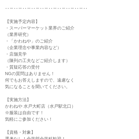
･･－･･－･･－･･－･･－･･－･･－･･－･･－･･
【実施予定内容】
・スーパーマーケット業界のご紹介
（業界研究）
・「かわねや」のご紹介
（企業理念や事業内容など）
・店舗見学
（陳列の工夫などご紹介します）
・質疑応答の受付
NGの質問はありません！
何でもお答えしますので、遠慮なく
気になることを聞いてください。
【実施方法】
かわねや 水戸大町店（水戸駅北口）
※服装は自由です！
気軽にご参加ください！
【資格・対象】
選考なし！全学部全学科歓迎！