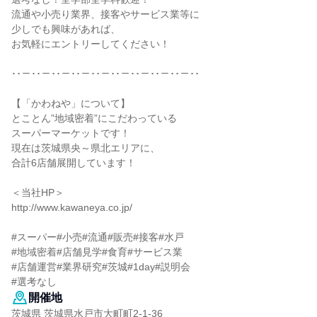
流通や小売り業界、接客やサービス業等に
少しでも興味があれば、
お気軽にエントリーしてください！
･･－･･－･･－･･－･･－･･－･･－･･－･･－･･
【「かわねや」について】
とことん”地域密着”にこだわっている
スーパーマーケットです！
現在は茨城県央～県北エリアに、
合計6店舗展開しています！
＜当社HP＞
http://www.kawaneya.co.jp/
#スーパー#小売#流通#販売#接客#水戸
#地域密着#店舗見学#食育#サービス業
#店舗運営#業界研究#茨城#1day#説明会
#選考なし
開催地
茨城県 茨城県水戸市大町町2-1-36