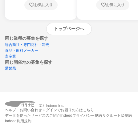
お気に入り
お気に入り
トップページへ
同じ業種の募集を探す
総合商社・専門商社・卸売
食品・飲料メーカー
畜産業
同じ開催地の募集を探す
愛媛県
エントリーするとプログラムの詳細案内を
ヘルプ・お問い合わせ
ログインでお困りの方はこちら
受け取れるようになります
データを使ったサービスのご紹介
Indeedプライバシー規約
リクルートID規約
Indeed利用規約
締切：なし
エントリー画面へ