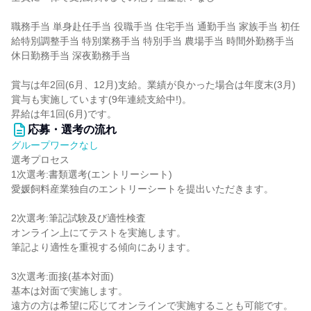
職務手当 単身赴任手当 役職手当 住宅手当 通勤手当 家族手当 初任
給特別調整手当 特別業務手当 特別手当 農場手当 時間外勤務手当
休日勤務手当 深夜勤務手当
賞与は年2回(6月、12月)支給。業績が良かった場合は年度末(3月)
賞与も実施しています(9年連続支給中!)。
昇給は年1回(6月)です。
応募・選考の流れ
グループワークなし
選考プロセス
1次選考:書類選考(エントリーシート)
愛媛飼料産業独自のエントリーシートを提出いただきます。
2次選考:筆記試験及び適性検査
オンライン上にてテストを実施します。
筆記より適性を重視する傾向にあります。
3次選考:面接(基本対面)
基本は対面で実施します。
遠方の方は希望に応じてオンラインで実施することも可能です。