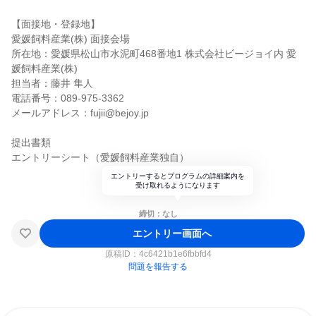
【面接地・登録地】
愛媛飼料産業(株) 面接会場
所在地：愛媛県松山市水泥町468番地1 株式会社ビージョイ内 愛
媛飼料産業(株)
担当者：藤井 隼人
電話番号：089-975-3362
メールアドレス：fujii@bejoy.jp
提出書類
エントリーシート（愛媛飼料産業独自）
エントリーするとプログラムの詳細案内を
受け取れるようになります
締切：なし
エントリー画面へ
原稿ID：
4c6421b1e6fbbfd4
問題を報告する