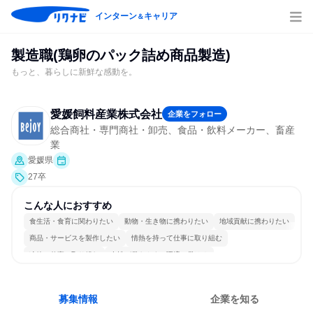
インターン
キャリア
＆
製造職(鶏卵のパック詰め商品製造)
もっと、暮らしに新鮮な感動を。
愛媛飼料産業株式会社
企業をフォロー
総合商社・専門商社・卸売、食品・飲料メーカー、畜産
業
愛媛県
27卒
こんな人におすすめ
食生活・食育に関わりたい
動物・生き物に携わりたい
地域貢献に携わりたい
商品・サービスを製作したい
情熱を持って仕事に取り組む
冷静に仕事に取り組む
女性が働きやすい環境で働ける
若手が裁量を持てる環境
目標に追われず働ける
募集情報
企業を知る