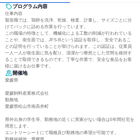
プログラム内容
仕事内容
製造職では、鶏卵を洗浄、乾燥、検査、計量し、サイズごとに分
けてパックに詰める作業を行っています。
この職場の特徴として、機械化による工数の削減が行われている
ことや、衛生面では、JFS-Bという認証を取得し、安全であるこ
との証明を行っていることが挙げられます。この認証は、従業員
一人一人が衛生面に気を配り、清潔かつ整然とした空間を維持す
ることで取得できるものです。丁寧な作業で、安全な食品をお客
様に届けるお仕事です。
開催地
愛媛県
愛媛飼料産業株式会社
勤務地
愛媛県松山市南高井町
県外出身の学生等、勤務地の近くに実家がない場合は5年間社宅を
用意します。
エントリーシートにて職種及び勤務地の希望が可能です。
勤務候補地：愛媛県