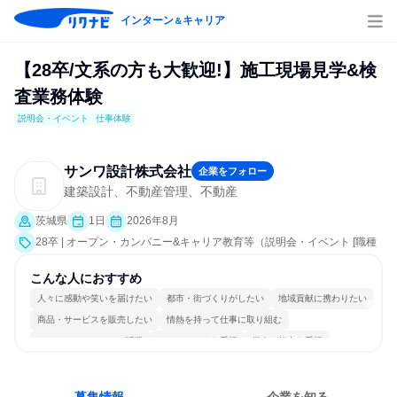
インターン
キャリア
＆
【28卒/文系の方も大歓迎!】施工現場見学&検
査業務体験
説明会・イベント
仕事体験
サンワ設計株式会社
企業をフォロー
建築設計、不動産管理、不動産
茨城県
1日
2026年8月
28卒 | オープン・カンパニー&キャリア教育等（説明会・イベント [職種
研究、職場見学会、会社説明会、業界研究]、仕事体験）
こんな人におすすめ
人々に感動や笑いを届けたい
都市・街づくりがしたい
地域貢献に携わりたい
商品・サービスを販売したい
情熱を持って仕事に取り組む
コミュニケーションが活発
チームワークを重視
個人の能力を重視
長く同じ会社に居続けられる
人とたくさん会話する