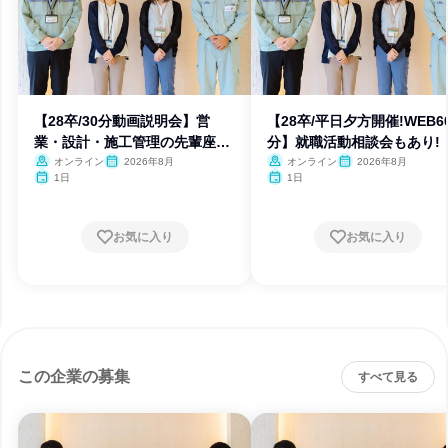
【28卒/30分動画説明会】営
【28卒/平日夕方開催!WEB6
業・設計・施工管理の先輩座談
分】就職活動相談会もあり!
会
オンライン
2026年8月
オンライン
2026年8月
1日
1日
お気に入り
お気に入り
この企業の募集
すべて見る