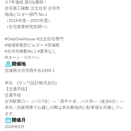
※7年連続 第1位獲得！
住宅着工棟数 注文住宅 古河市
地域ビルダー部門 No.1
（2016年度～2022年度）
（住宅産業研究所調べ）
#OnlyOneHouse #注文住宅専門
#地域密着型ビルダー #茨城県
#古河市棟数No.1 #選考なし
#Iターン・Uターン
開催地
茨城県古河市西牛谷1099-1
本社 (サンワ設計株式会社)
【交通手段】
交通手段
古河駅東口―（バス7分）―「西牛ケ谷」バス停―（徒歩6分）―
本社／自家用車でお越しの際は本社敷地内に駐車場を完備してい
ます。
開催月
2026年8月