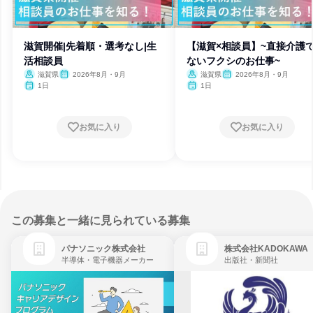
滋賀開催|先着順・選考なし|生
【滋賀×相談員】~直接介護
活相談員
ないフクシのお仕事~
滋賀県
2026年8月・9月
滋賀県
2026年8月・9月
1日
1日
お気に入り
お気に入り
この募集と一緒に見られている募集
パナソニック株式会社
株式会社KADOKAWA
半導体・電子機器メーカー
出版社・新聞社