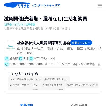
インターン
キャリア
＆
滋賀開催|先着順・選考なし|生活相談員
説明会・イベント
仕事体験
滋賀県開催！地元密着！相談員の仕事を1日で体験！
社会福祉法人滋賀県障害児協会
企業をフォロー
生活関連サービス、看護・介護、福祉・独立行政法人・N
GO・NPO
滋賀県
1日
2026年8月・9月
27卒・28卒・29卒・30卒 | オープン・カンパニー&キャリア教育等（説
明会・イベント [職種研究、職場見学会、社員交流会、会社説明会、業界
研究]、仕事体験）
こんな人におすすめ
人々に感動や笑いを届けたい
地域貢献に携わりたい
人の仕事をサポートしたい
人の成長を支えたい
穏やかで互いのペースを尊重
コミュニケーションが活発
チームワークを重視
女性が働きやすい環境で働ける
若手が裁量を持てる環境
人とたくさん会話する
募集情報
企業を知る