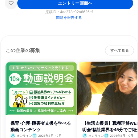
エントリー画面へ
原稿ID：
4ac378c92a6626ef
問題を報告する
この企業の募集
すべて見る
保育･介護･障害者支援を学べる
【生活支援員】職種理解WE
動画コンテンツ
明会*福祉業界を45分でご紹
オンライン
2026年8月・9月
オンライン
2026年8月・9月