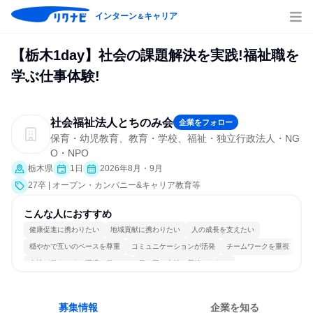
インターン
キャリア
＆
【栃木1day】社会の課題解決を実践!福祉職を
学ぶ仕事体験!
社会福祉法人とちのみ会
企業をフォロー
保育・幼児教育、教育・学校、福祉・独立行政法人・NG
O・NPO
栃木県
1日
2026年8月・9月
27卒 | オープン・カンパニー&キャリア教育等
こんな人におすすめ
健康促進に携わりたい
地域貢献に携わりたい
人の成長を支えたい
穏やかで互いのペースを尊重
コミュニケーションが活発
チームワークを重視
女性が働きやすい環境で働ける
長く同じ会社に居続けられる
一つの専門分野を極める
人とたくさん会話する
募集情報
企業を知る