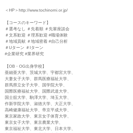
＜HP＞http://www.tochinomi.or.jp/
【コースのキーワード】
＃選考なし ＃先着順 ＃先輩座談会
＃文系歓迎 ＃理系歓迎 #職場体験
＃地域貢献 ＃地域密着 #自己分析
＃Uターン ＃Iターン
#企業研究 #業界研究
【OB・OG出身学校】
亜細亜大学、茨城大学、宇都宮大学、
大妻女子大学、群馬医療福祉大学、
群馬県立女子大学、国学院大学、
国際医療福祉大学、国際武道大学、
国士舘大学、駒澤大学、埼玉大学、
作新学院大学、淑徳大学、大正大学、
高崎健康福祉大学、帝京平成大学、
東京家政大学、東京女子体育大学、
東京女子大学、東京農業大学、
東京福祉大学、東北大学、日本大学、