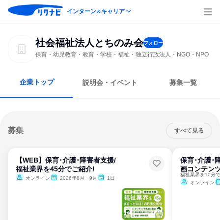
インターン
キャリア
＆
社会福祉法人とちのみ会
フォロー
保育・幼児教育・教育・学校・福祉・独立行政法人・NGO・NPO
企業トップ
説明会・イベント
募集一覧
募集
すべて見る
【WEB】保育･介護･障害者支援/
保育･介護･
福祉業界を45分でご紹介!
画コンテン
福祉業界を10分
オンライン
2026年8月・9月
1日
オンライン