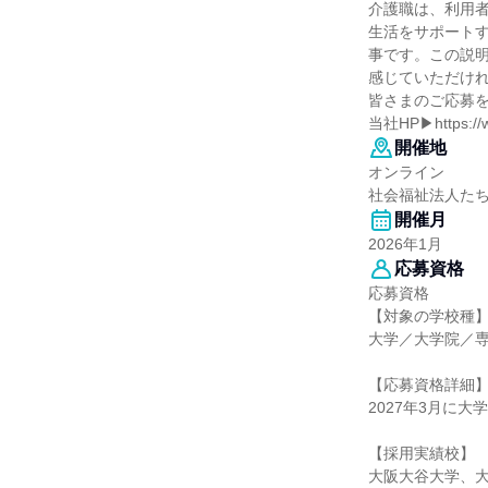
介護職は、利用
生活をサポート
事です。この説
感じていただけ
皆さまのご応募
当社HP▶https://w
開催地
オンライン
社会福祉法人た
開催月
2026年1月
応募資格
応募資格
【対象の学校種
大学／大学院／
【応募資格詳細
2027年3月に
【採用実績校】
大阪大谷大学、