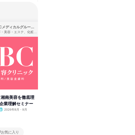
SBCメディカルグループ株式会社
株式会社バンダイ
理容・美容・エステ、化粧品・理美容用品小売、医療・病院
アパレル・繊維・スポーツメーカー、製造・メーカー、ゲーム制作・販売
卒】湘南美容を徹底理
人事の心を動かす「自己表現」
タカラト
付企業理解セミナー
の極意/選考官の本音を動画で公
ビ」を学
開
2026年8月・9月
オンライン
2026年8月・9月・10
オンラ
月・11月・12月
1日
1日
お気に入り
お気に入り