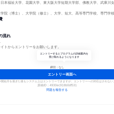
、日本福祉大学、花園大学、東大阪大学短期大学部、佛教大学、武庫川
大学院（博士）、大学院（修士）、大学、短大、高等専門学校、専門学
費
の流れ
れ
サイトからエントリーをお願いします。
エントリーするとプログラムの詳細案内を
受け取れるようになります
締切：なし
エントリー画面へ
や開始月を過ぎた後もシステム上はエントリーできますが、エントリーへの対応はされない
原稿ID：
4930ec918b0df531
問題を報告する