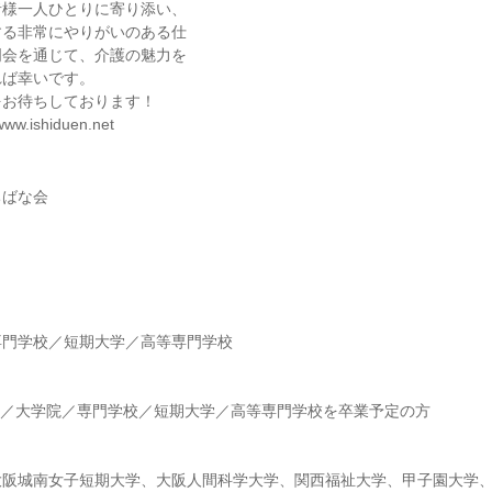
者様一人ひとりに寄り添い、
する非常にやりがいのある仕
明会を通じて、介護の魅力を
れば幸いです。
をお待ちしております！
ww.ishiduen.net
ちばな会
】
専門学校／短期大学／高等専門学校
】
大学／大学院／専門学校／短期大学／高等専門学校を卒業予定の方
大阪城南女子短期大学、大阪人間科学大学、関西福祉大学、甲子園大学