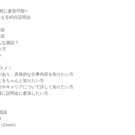
軽に参加可能⭐
える60分説明会
内容
内容
んな施設？
き方
ン
スメ！
があり、具体的な仕事内容を知りたい方
とをちゃんと知りたい方
方やキャリアについて詳しく知りたい方
軽に説明会に参加したい方
相談
0
（Zoom）