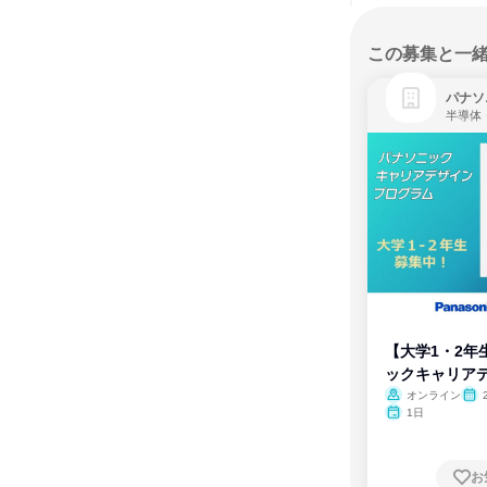
この募集と一
パナソ
半導体
【大学1・2年
ックキャリア
ム
オンライン
1日
お