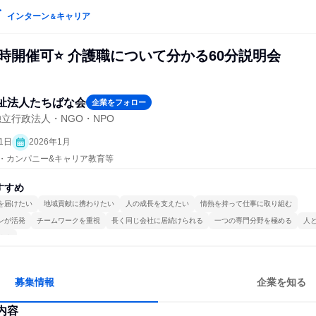
インターン
キャリア
＆
時開催可⭐ 介護職について分かる60分説明会
祉法人たちばな会
企業をフォロー
立行政法人・NGO・NPO
1日
2026年1月
プン・カンパニー&キャリア教育等
すすめ
を届けたい
地域貢献に携わりたい
人の成長を支えたい
情熱を持って仕事に取り組む
ンが活発
チームワークを重視
長く同じ会社に居続けられる
一つの専門分野を極める
人
ける
募集情報
企業を知る
内容