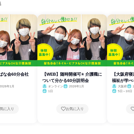
集
ばな会60分会社
【WEB】随時開催可⭐ 介護職に
【大阪府寝屋
ついて分かる60分説明会
福祉が学べ
2026年1月
オンライン
2026年1月
大阪府
1日
5日～10日
気に入り
お気に入り