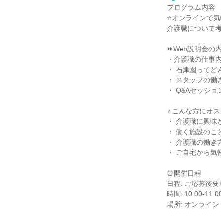
プログラム内容
⭐オンラインで気
介護職について考
⏩Web説明会の
・介護職の仕事
・ 石津園ってど
・ スタッフの働
・ Q&Aセッショ
⭐こんな方にオス
・ 介護職に興味
・ 働く施設のこ
・ 介護職の働き
・ ご自宅から気
⏰開催日程
日程: ご応募後要
時間: 10:00-11:0
場所: オンライン