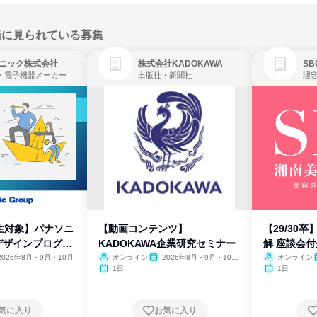
緒に見られている募集
ニック株式会社
株式会社KADOKAWA
・電子機器メーカー
出版社・新聞社
生対象】パナソニ
【動画コンテンツ】
【29/30
デザインプログラ
KADOKAWA企業研究セミナー
解 座談会
2026年8月・9月・10月
オンライン
2026年8月・9月・10
オンライン
月・11月・12月
1日
1日
気に入り
お気に入り