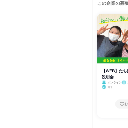
この企業の募
【WEB】たち
説明会
オンライン
1日
お