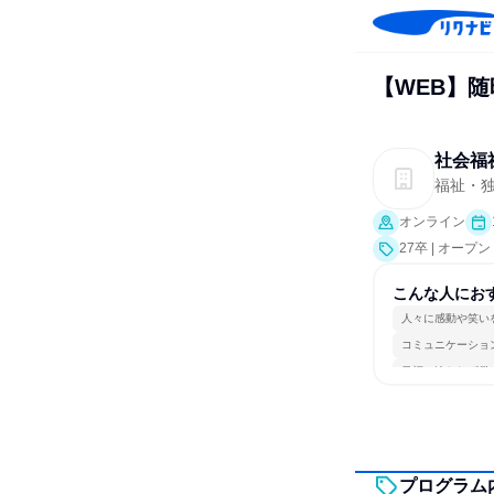
【WEB】随
社会福
福祉・独
オンライン
27卒 | オー
こんな人にお
人々に感動や笑い
コミュニケーショ
目標に追われず働
プログラム