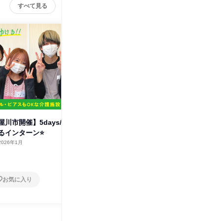
すべて見る
川市開催】5days/
【大阪府寝屋川市開催】3days/
【大阪府
るインターン⭐
福祉が学べる体験コース⭐
整可 介
2026年1月
大阪府
2026年1月
大阪府
2日～4日
1日
お気に入り
お気に入り