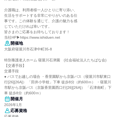
介護職は、利用者様一人ひとりに寄り添い、
生活をサポートする非常にやりがいのある仕
事です。この体験を通じて、介護の魅力を感
じていただければ幸いです。
皆さまのご応募をお待ちしております！
当社HP▶https://www.ishiduen.net
開催地
大阪府寝屋川市石津中町35-8
特別養護老人ホーム 寝屋川石津園 (社会福祉法人たちばな会)
【交通手段】
交通手段
● バスでお越しの場合 ・香里園駅から京阪バス（寝屋川市駅東口
行[26][26A]） 「田井小学校」下車 徒歩8分（約600ｍ） ・寝屋川
市駅から京阪バス（京阪香里園西口行[26][26A]） 「石津南町」下
車 徒歩8分（約600ｍ）
開催月
2026年1月
応募資格
応募資格