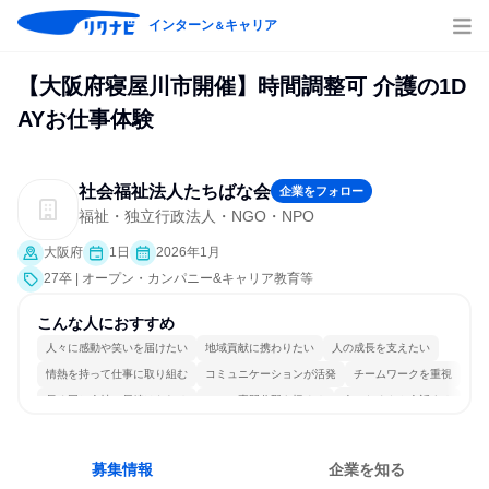
インターン
キャリア
＆
【大阪府寝屋川市開催】時間調整可 介護の1D
AYお仕事体験
社会福祉法人たちばな会
企業をフォロー
福祉・独立行政法人・NGO・NPO
大阪府
1日
2026年1月
27卒 | オープン・カンパニー&キャリア教育等
こんな人におすすめ
人々に感動や笑いを届けたい
地域貢献に携わりたい
人の成長を支えたい
情熱を持って仕事に取り組む
コミュニケーションが活発
チームワークを重視
長く同じ会社に居続けられる
一つの専門分野を極める
人とたくさん会話する
目標に追われず働ける
募集情報
企業を知る