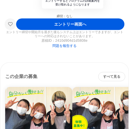
エントリーするとプログラムの詳細案内を
受け取れるようになります
締切：なし
エントリー画面へ
エントリー締切や開始月を過ぎた後もシステム上はエントリーできますが、エント
リーへの対応はされないことがあります。
原稿ID：
2410d904d1d5808e
問題を報告する
この企業の募集
すべて見る