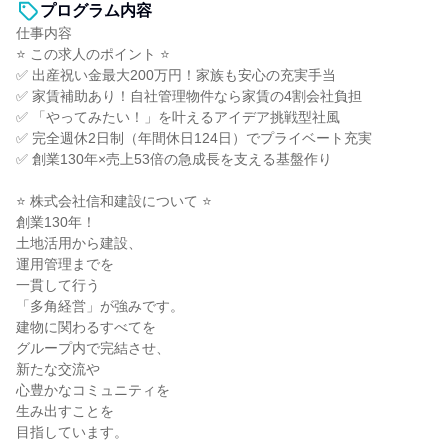
プログラム内容
仕事内容
⭐ この求人のポイント ⭐
✅ 出産祝い金最大200万円！家族も安心の充実手当
✅ 家賃補助あり！自社管理物件なら家賃の4割会社負担
✅ 「やってみたい！」を叶えるアイデア挑戦型社風
✅ 完全週休2日制（年間休日124日）でプライベート充実
✅ 創業130年×売上53倍の急成長を支える基盤作り
⭐ 株式会社信和建設について ⭐
創業130年！
土地活用から建設、
運用管理までを
一貫して行う
「多角経営」が強みです。
建物に関わるすべてを
グループ内で完結させ、
新たな交流や
心豊かなコミュニティを
生み出すことを
目指しています。