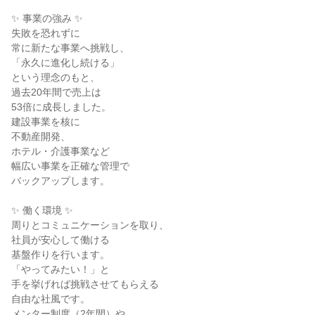
✨ 事業の強み ✨
失敗を恐れずに
常に新たな事業へ挑戦し、
「永久に進化し続ける」
という理念のもと、
過去20年間で売上は
53倍に成長しました。
建設事業を核に
不動産開発、
ホテル・介護事業など
幅広い事業を正確な管理で
バックアップします。
✨ 働く環境 ✨
周りとコミュニケーションを取り、
社員が安心して働ける
基盤作りを行います。
「やってみたい！」と
手を挙げれば挑戦させてもらえる
自由な社風です。
メンター制度（2年間）や