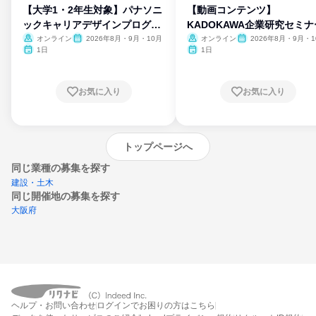
【大学1・2年生対象】パナソニ
【動画コンテンツ】
ックキャリアデザインプログラ
KADOKAWA企業研究セミナ
ム
オンライン
2026年8月・9月・10月
オンライン
2026年8月・9月・1
月・11月・12月
1日
1日
お気に入り
お気に入り
トップページへ
同じ業種の募集を探す
建設・土木
同じ開催地の募集を探す
大阪府
エントリーするとプログラムの詳細案内を
ヘルプ・お問い合わせ
ログインでお困りの方はこちら
受け取れるようになります