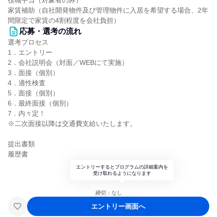
役職手当（対象者のみ）
家賃補助（自社開発物件及び管理物件に入居を希望する場合、2年
間限定で家賃の4割程度を会社負担）
応募・選考の流れ
選考プロセス
1．エントリー
2．会社説明会（対面／WEBにて実施）
3．面接（個別）
4．適性検査
5．面接（個別）
6．最終面接（個別）
7．内々定！
※二次面接以降は交通費支給いたします。
提出書類
履歴書
エントリーするとプログラムの詳細案内を
受け取れるようになります
締切：なし
エントリー画面へ