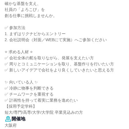
確かな基盤を支え、
社員の「よろこび」を
創る仕事に挑戦しませんか。
✅ 参加方法
1. まずはリクナビからエントリー
2. 会社説明会（対面／WEBにて実施）へご参加ください
⭐ 求める人材 ⭐
✅ 会社全体の舵を取りながら、発展を支えたい方
✅ 周りとコミュニケーションを取り、基盤作りを行いたい方
✅ 新しいアイデアで会社をより良くしていきたいと思える方
✨ 向いている人 ✨
✅ 冷静に物事を判断できる
✅ チームワークを重視する
✅ 計画性を持って着実に業務を進めたい
【採用予定学科】
短大/専門/高専/大学/大学院 卒業見込みの方
開催地
大阪府