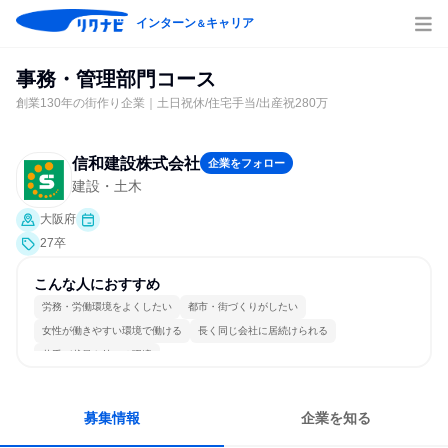
インターン
キャリア
＆
事務・管理部門コース
創業130年の街作り企業｜土日祝休/住宅手当/出産祝280万
信和建設株式会社
企業をフォロー
建設・土木
大阪府
27卒
こんな人におすすめ
労務・労働環境をよくしたい
都市・街づくりがしたい
女性が働きやすい環境で働ける
長く同じ会社に居続けられる
若手が裁量を持てる環境
募集情報
企業を知る