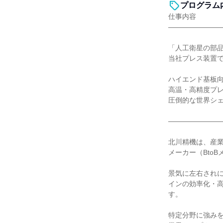
プログラム
仕事内容
―――――――
「人工衛星の部
当社プレス装置
ハイエンド基板
高温・高精度プ
圧倒的な世界シ
―――――――
北川精機は、産
メーカー（Bto
景気に左右され
インの効率化・
す。
特定分野に強み