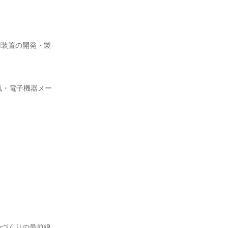
用装置の開発・製
気・電子機器メー
のづくりの最前線