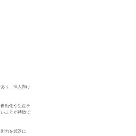
であり、法人向け
場自動化や生産ラ
高いことが特徴で
技術力を武器に、