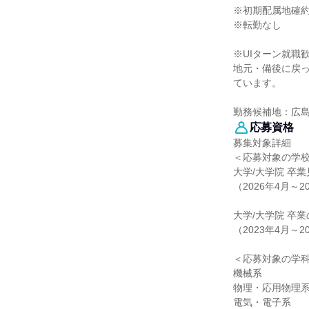
※初期配属地確
※転勤なし
※UIターン就職
地元・備後に戻っ
ています。
勤務候補地：広
応募資格
募集対象詳細
＜応募対象の学
大学/大学院 卒
（2026年4月～2
大学/大学院 卒業
（2023年4月～2
＜応募対象の学
機械系
物理・応用物理
電気・電子系