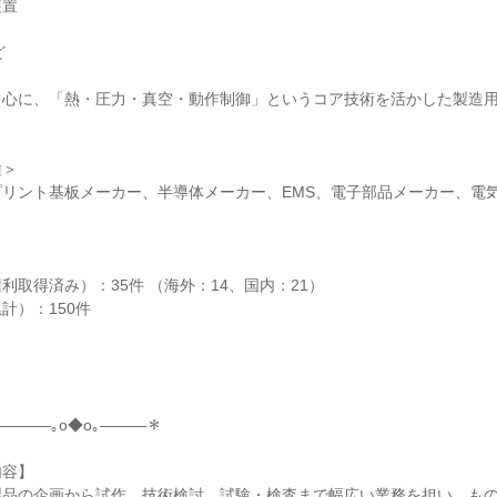
装置
ど
中心に、「熱・圧力・真空・動作制御」というコア技術を活かした製造
種＞
リント基板メーカー、半導体メーカー、EMS、電子部品メーカー、電
利取得済み）：35件 （海外：14、国内：21）
計）：150件
――――｡o◆o｡―――＊
内容】
製品の企画から試作、技術検討、試験・検査まで幅広い業務を担い、も