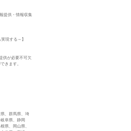
な情報提供・情報収集
活も実現する～】
提供が必要不可欠
ができます。
木県、群馬県、埼
、岐阜県、静岡
島根県、岡山県、