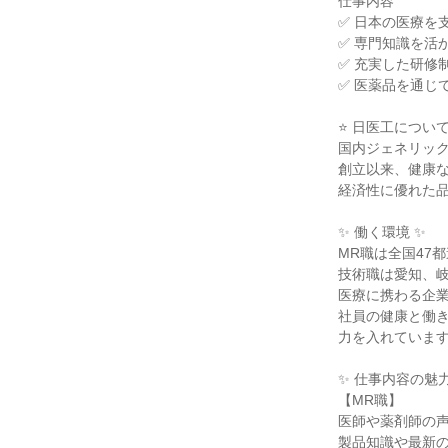
仕事内容
✅ 日本の医療を
✅ 専門知識を活
✅ 充実した研修
✅ 医薬品を通じ
⭐ 日医工について
国内ジェネリッ
創立以来、健康
経済性に優れた
✨ 働く環境 ✨
MR職は全国47
技術職は愛知、
医療に携わる企
社員の健康と働
力を入れていま
✨ 仕事内容の魅力
【MR職】
医師や薬剤師の
製品知識や最新