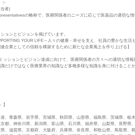
）✨
当者)
l Representativesの略称で、医療関係者のニーズに応じて医薬品の適切
。
ッションとビジョンを掲げています。
PORTING YOUR LIFE～人々の健康・幸せを支え、社員の豊かな生
関連企業としての信頼を構築するために新たな企業風土を作り上げる】
のミッションとビジョン達成に向けて、医療関係者の方々への適切な情報
知識だけではなく医療業界の知識など多種多様な知識を身に付けること
）】
海道、青森県、岩手県、宮城県、秋田県、山形県、福島県、茨城県、栃
東京都、神奈川県、新潟県、富山県、石川県、福井県、山梨県、長野県
重県、滋賀県、京都府、大阪府、兵庫県、奈良県、和歌山県、鳥取県、