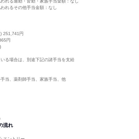
払われる通勤・皆勤・家族手当金額：なし
払われるその他手当金額：なし
251,741円
365円
)
ている場合は、別途下記の諸手当を支給
外手当、薬剤師手当、家族手当、他
)
の流れ
らエントリー