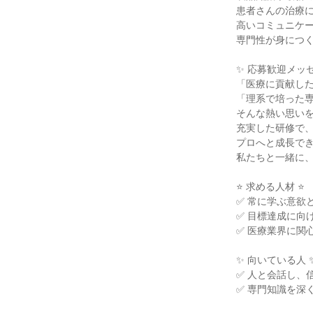
患者さんの治療
高いコミュニケ
専門性が身につ
✨ 応募歓迎メッセ
「医療に貢献し
「理系で培った
そんな熱い思い
充実した研修で、
プロへと成長で
私たちと一緒に
⭐ 求める人材 ⭐
✅ 常に学ぶ意欲
✅ 目標達成に向
✅ 医療業界に関
✨ 向いている人 
✅ 人と会話し、
✅ 専門知識を深