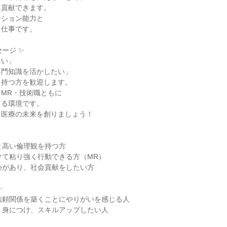
に貢献できます。
ーション能力と
く仕事です。
ージ ✨
たい」
専門知識を活かしたい」
を持つ方を歓迎します。
MR・技術職ともに
きる環境です。
、医療の未来を創りましょう！
と高い倫理観を持つ方
けて粘り強く行動できる方（MR）
心があり、社会貢献をしたい方
✨
信頼関係を築くことにやりがいを感じる人
く身につけ、スキルアップしたい人