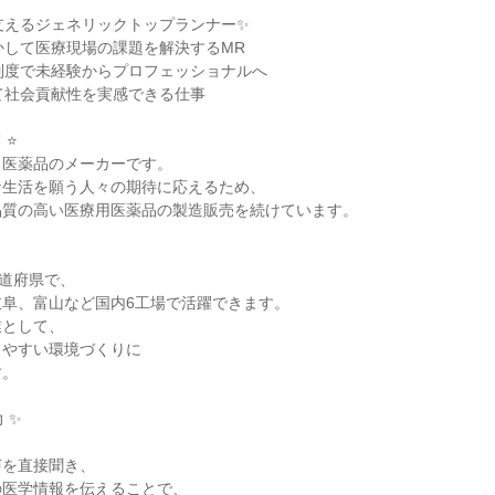
支えるジェネリックトップランナー✨
かして医療現場の課題を解決するMR
制度で未経験からプロフェッショナルへ
て社会貢献性を実感できる仕事
 ⭐
ク医薬品のメーカーです。
な生活を願う人々の期待に応えるため、
品質の高い医療用医薬品の製造販売を続けています。
都道府県で、
岐阜、富山など国内6工場で活躍できます。
業として、
きやすい環境づくりに
す。
 ✨
声を直接聞き、
の医学情報を伝えることで、