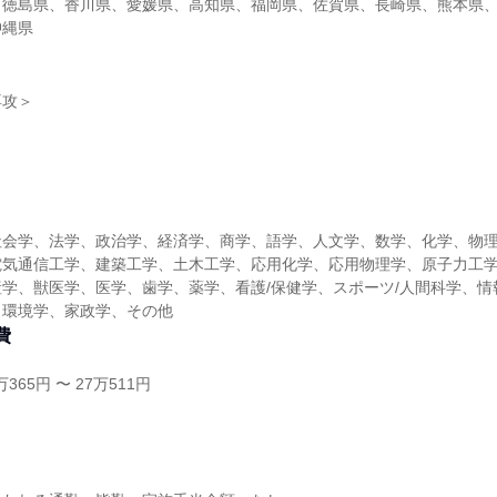
、徳島県、香川県、愛媛県、高知県、福岡県、佐賀県、長崎県、熊本県
沖縄県
専攻＞
】
社会学、法学、政治学、経済学、商学、語学、人文学、数学、化学、物
電気通信工学、建築工学、土木工学、応用化学、応用物理学、原子力工
学、獣医学、医学、歯学、薬学、看護/保健学、スポーツ/人間科学、情
、環境学、家政学、その他
費
365円 〜 27万511円
し