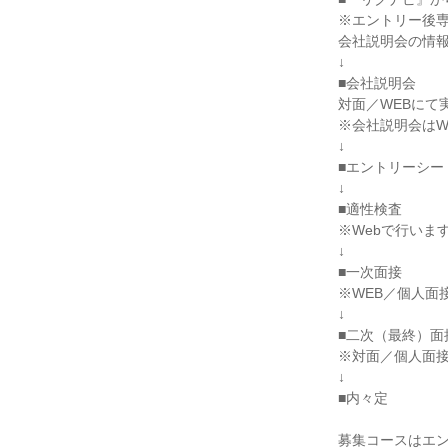
※エントリー後
会社説明会の情
↓
■会社説明会
対面／WEBにて
※会社説明会はW
↓
■エントリーシー
↓
■適性検査
※Webで行いま
↓
■一次面接
※WEB／個人面
↓
■二次（最終）面
※対面／個人面
↓
■内々定
募集コースはエ