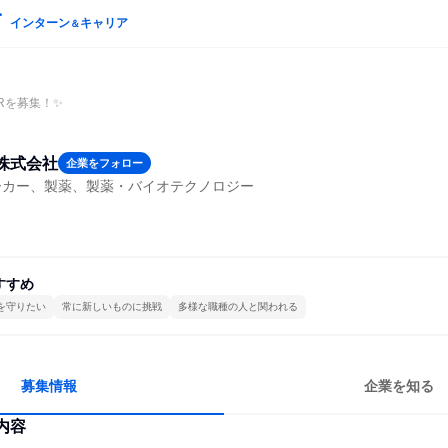
インターン
キャリア
＆
Rを募集！✨
株式会社
企業をフォロー
ーカー、製薬、製薬・バイオテクノロジー
すすめ
を守りたい
常に新しいものに挑戦
多様な職種の人と関われる
募集情報
企業を知る
内容