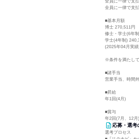
全員に一律で支
全員に一律で支
■基本月額
博士 270,511円
修士・学士(6年制) 
学士(4年制) 240,
(2025年04月実績
※条件を満たし
■諸手当
営業手当、時間
■昇給
年1回(4月)
■賞与
年2回(7月、12月
応募・選考
選考プロセス
■『リクナビ』か