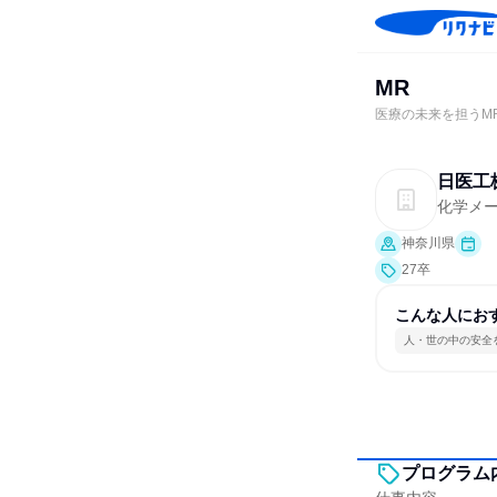
MR
医療の未来を担うM
日医工
化学メ
神奈川県
27卒
こんな人にお
人・世の中の安全
プログラム