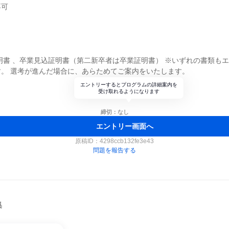
不可
明書 、卒業見込証明書（第二新卒者は卒業証明書） ※いずれの書類も
。 選考が進んだ場合に、あらためてご案内をいたします。
エントリーするとプログラムの詳細案内を
受け取れるようになります
締切：なし
エントリー画面へ
原稿ID：
4298ccb132fe3e43
問題を報告する
集