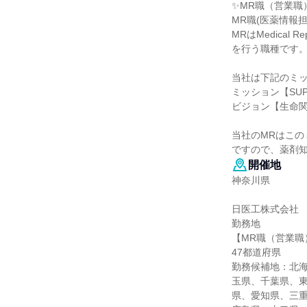
✨MR職（営業職
MR職(医薬情報担
MRはMedica
を行う職種です
当社は下記のミ
ミッション【SUP
ビジョン【生命
当社のMRはこ
ですので、薬剤
開催地
神奈川県
日医工株式会社
勤務地
【MR職（営業職
47都道府県
勤務候補地：北
玉県、千葉県、
県、愛知県、三