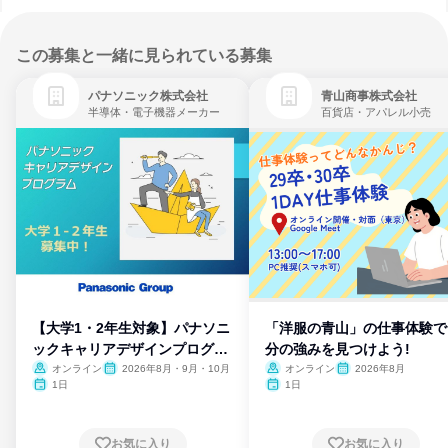
この募集と一緒に見られている募集
パナソニック株式会社
青山商事株式会社
半導体・電子機器メーカー
百貨店・アパレル小売
【大学1・2年生対象】パナソニ
「洋服の青山」の仕事体験で
ックキャリアデザインプログラ
分の強みを見つけよう!
ム
オンライン
2026年8月・9月・10月
オンライン
2026年8月
1日
1日
お気に入り
お気に入り