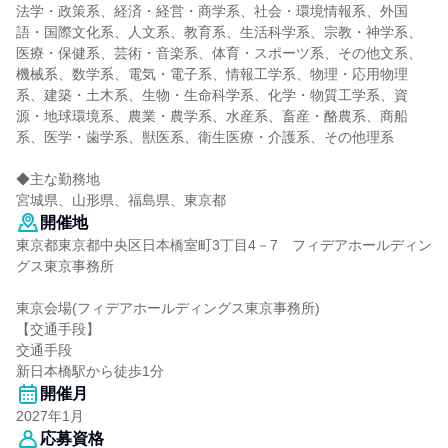
法学・政策系、経済・経営・商学系、社会・環境情報系、外国
語・国際文化系、人文系、教育系、生活科学系、宗教・神学系、
医療・保健系、芸術・音楽系、体育・スポーツ系、その他文系、
機械系、数学系、電気・電子系、情報工学系、物理・応用物理
系、建築・土木系、生物・生命科学系、化学・物質工学系、資
源・地球環境系、農業・農学系、水産系、畜産・酪農系、商船
系、医学・歯学系、獣医系、衛生医療・介護系、その他理系
◆主な勤務地
宮城県、山形県、福島県、東京都
開催地
東京都東京都中央区日本橋室町3丁目4－7 フィデアホールディン
グス東京事務所
東京会場(フィデアホールディングス東京事務所)
【交通手段】
交通手段
新日本橋駅から徒歩1分
開催月
2027年1月
応募資格