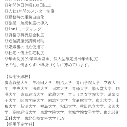
◎年間休日休暇130日以上
◎入社1年間のメンター制度
◎勤務時の服装自由化
◎副業・兼業制度の導入
◎1on1ミーティング
◎資格取得奨励金制度
◎通信講座受講料補助
◎婚姻後の旧姓使用可
◎社宅・借上住宅制度
◎年金制度(企業年金基金、個人型確定拠出年金制度)
その他、働きやすい環境づくりに努めています。
【採用実績校】
慶応義塾大学、早稲田大学、明治大学、青山学院大学、立教大
学、中央大学、法政大学、日本大学、専修大学、順天堂大学、駒
澤大学、東京経済大学、武蔵大学、フェリス女学院大学、清泉女
子大学、関西学院大学、同志社大学、立命館大学、東北大学、山
形大学、新潟大学、福島大学、秋田大学、秋田県立大学、金沢大
学、高崎経済大学、東北学院大学、宮城学院女子大学、東北芸術
工科大学、東北公益文科大学 ほか
【採用予定学科】