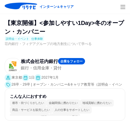
インターン
キャリア
＆
【東京開催】<参加しやすい1Day>冬のオープ
ン・カンパニー
説明会・イベント
仕事体験
荘内銀行・フィデアグループの地方創生について学べる
株式会社荘内銀行
企業をフォロー
銀行・信用金庫・貸付
東京都
1日
2027年1月
28卒・29卒 | オープン・カンパニー&キャリア教育等（説明会・イベン
ト [職種研究、社員交流会、会社説明会、業界研究]、仕事体験）
こんな人におすすめ
都市・街づくりがしたい
金融関係に携わりたい
地域貢献に携わりたい
商品・サービスを販売したい
人の仕事をサポートしたい
コミュニケーションが活発
チームワークを重視
女性が働きやすい環境で働ける
長く同じ会社に居続けられる