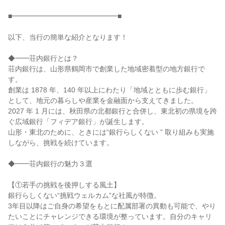
■━━━━━━━━━━━━━━━■
以下、当行の簡単な紹介となります！
◆━━荘内銀行とは？
荘内銀行は、山形県鶴岡市で創業した地域密着型の地方銀行で
す。
創業は 1878 年、140 年以上にわたり「地域とともに歩む銀行」
として、地元の暮らしや産業を金融面から支えてきました。
2027 年 1 月には、秋田県の北都銀行と合併し、東北初の県境を跨
ぐ広域銀行「フィデア銀行」が誕生します。
山形・東北のために、ときには“銀行らしくない ” 取り組みも実施
しながら、挑戦を続けています。
◆━━荘内銀行の魅力３選
【①若手の挑戦を後押しする風土】
銀行らしくない“挑戦ウェルカム”な社風が特徴。
3年目以降はご自身の希望をもとに配属部署の異動も可能で、やり
たいことにチャレンジできる環境が整っています。自分のキャリ