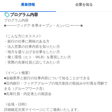
人とたくさん会話する
募集情報
企業を知る
プログラム内容
プログラム内容
■━━━フィデア 冬季オープン・カンパニー━━■
《こんな方にオススメ》
・銀行の仕事に興味のある方
・法人営業の仕事内容を知りたい方
・地方を盛り上げる仕事をしたい方
・働く環境（ヒト・WLB）を重視したい方
・実際の先輩社員と話してみたい方
《イベント概要》
■金融業界と銀行の仕事内容について知ることができる
■荘内銀行・フィデアグループの地方創生の取組みや行風を理解で
きる（グループワーク含）
■先輩行員・内定者との座談会
《会場・日時》
詳細確定次第マイページにてご連絡いたします。