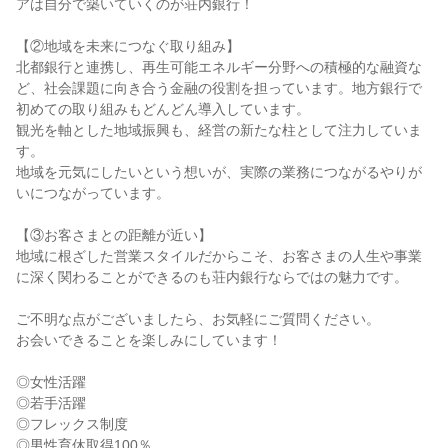
アは自分で築いていくのが荘内銀行！
【②地域を未来につなぐ取り組み】
北都銀行と連携し、再生可能エネルギー分野への積極的な融資な
ど、社会課題に向き合う金融の役割を担っています。地方銀行で
初めての取り組みもどんどん導入しています。
観光を軸とした地域振興も、経営の新たな柱として注力していま
す。
地域を元気にしたいという想いが、実際の業務につながるやりが
いにつながっています。
【③お客さまとの距離が近い】
地域に根ざした営業スタイルだからこそ、お客さまの人生や事業
に深く関わることができるのも荘内銀行ならではの魅力です。
ご不明な点がございましたら、お気軽にご質問ください。
お会いできることを楽しみにしています！
◎女性活躍
◎若手活躍
◎フレックス制度
◎男性育休取得100％