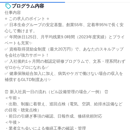
プログラム内容
仕事内容
⭐ この求人のポイント ⭐
✅ 日本生命グループの安定基盤。創業55年、定着率95%で長く安
心して働けます。
✅ 年間休日125日、月平均残業9.0時間（2023年度実績）とプライ
ベートも充実✨
✅ 資格取得奨励金制度（最大20万円）で、あなたのスキルアップ
を会社が強力サポート！
✅ 入社後約1ヶ月間の都認定研修プログラムで、文系・理系問わず
ゼロからプロになれる✅
✅ 健康保険組合加入に加え、病気やケガで働けない場合の収入を
補償するGLTD制度あり✨
⏰ 新入社員一日の流れ（ビル設備管理の場合／一例） ⏰
＜午前＞
・出勤、制服に着替え、巡回点検（電気、空調、給排水設備など
の目視・聴覚点検）
・前日の引継ぎ事項の確認、日報作成、修繕依頼対応
＜午後＞
・業者立ち会いによる修繕工事の確認・管理