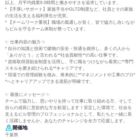
以上、月平均残業9.0時間と働きやすさを追求しています。
* 【手厚いサポート】家族手当やGLTD制度など、社員とその家族
の生活を支える福利厚生が充実。
* 【チームワーク重視】職場の風通しが良く、皆で協力し合いなが
らビルを守るチーム体制が整っています。
✨ 仕事内容の魅力 ✨
* 自分の知識と技術で建物の安全・快適を維持し、多くの人から
「ありがとう」と言われる**社会貢献性**の高い仕事です。
* 資格取得奨励金制度を活用し、手に職をつけながら着実に**専門
スキルを磨き続けられる**キャリアです。
* 現場での管理経験を積み、将来的に**マネジメントや工事のプロ*
*へとキャリアアップできる道筋が明確です。
✨ 最後にメッセージ ✨
チームで協力し、思いやりを持って仕事に取り組める方、そして
自らの成長に意欲的な方を歓迎します！安定した環境で、社会を
支えるビル管理のプロフェッショナルとして、私たちと一緒に長
く活躍しませんか。あなたのチャレンジを全力で応援します。
開催地
千葉県