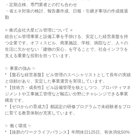
・定期点検、専門業者との打ち合わせ
・省エネ対策の検討、報告書作成、日報・引継ぎ事項の作成後退
勤
⭐ 株式会社大星ビル管理について ⭐
総合ビル管理事業と設備工事を手掛ける、安定した経営基盤を持
つ企業です。オフィスビル、商業施設、学校、病院など、人々の
生活に欠かせない「建物の安心」を守ることで、社会インフラを
支える重要な役割を担っています。
✨ 事業の強み ✨
* 【盤石な経営基盤】ビル管理のスペシャリストとして長年の実績
と信頼があり、安定した事業運営を実現しています。
* 【技術力・成長性】ビル設備管理を核としつつ、プロパティマネ
ジメントや工事施工管理など幅広い分野にチャレンジできる事業
構造です。
* 【ゼロからの育成力】都認定の研修プログラムで未経験者をプロ
に育てる教育体制が充実しています。
✨ 働く環境 ✨
* 【抜群のワークライフバランス】年間休日125日、有休消化50%