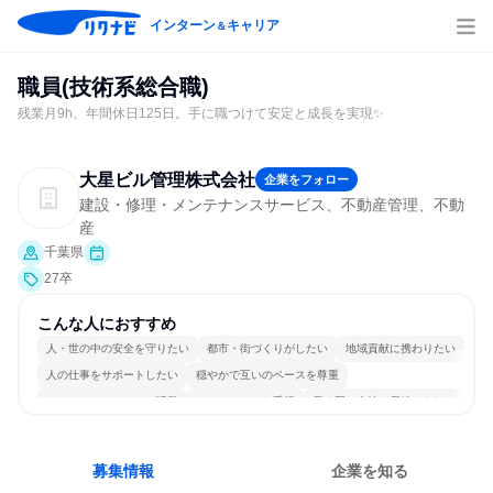
インターン
キャリア
＆
職員(技術系総合職)
残業月9h、年間休日125日。手に職つけて安定と成長を実現✨
大星ビル管理株式会社
企業をフォロー
建設・修理・メンテナンスサービス、不動産管理、不動
産
千葉県
27卒
こんな人におすすめ
人・世の中の安全を守りたい
都市・街づくりがしたい
地域貢献に携わりたい
人の仕事をサポートしたい
穏やかで互いのペースを尊重
コミュニケーションが活発
チームワークを重視
長く同じ会社に居続けられる
自分の好きな場所で働ける
一つの専門分野を極める
募集情報
企業を知る