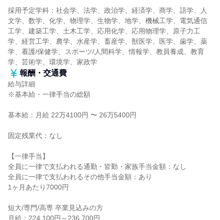
採用予定学科：社会学、法学、政治学、経済学、商学、語学、人
文学、数学、化学、物理学、生物学、地学、機械工学、電気通信
工学、建築工学、土木工学、応用化学、応用物理学、原子力工
学、経営工学、農学、水産学、畜産学、獣医学、医学、歯学、薬
学、看護/保健学、スポーツ/人間科学、情報学、教員養成、教育
学、芸術学、環境学、家政学
報酬・交通費
給与詳細
※基本給・一律手当の総額
基本給：月給 22万4100円 〜 26万5400円
固定残業代：なし
【一律手当】
全員に一律で支払われる通勤・皆勤・家族手当金額：なし
全員に一律で支払われるその他手当金額：あり
1ヶ月あたり7000円
短大/専門/高専 卒業見込みの方
月給：224,100円～236,700円