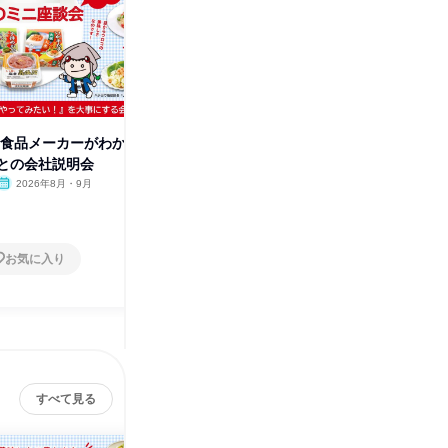
株
|食品メーカーがわか
食品メーカー志望へ|水産加工の
との会社説明会
魅力を知る会社説明会
2026年8月・9月
オンライン
2026年8月・9月
1日
お気に入り
お気に入り
すべて見る