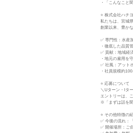
・「こんなこと
⭐ 株式会社ハチ
私たちは、宮城
創業以来、豊か
✅ 専門性：水産
・徹底した品質
✅ 貢献：地域経
・地元の雇用を
✅ 社風：アット
・社員規模約10
⭐ 応募について
＼Uターン・Iタ
エントリーは、
※「まずは話を
⭐ その他特徴の
✅ 今後の流れ：
✅ 開催場所：ご