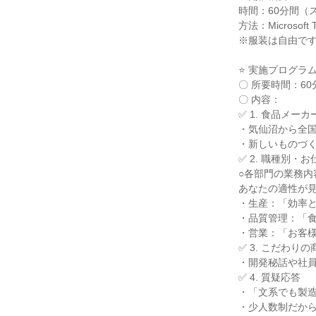
時間：60分間（
方法：Microso
※服装は自由で
⭐ 実施プログラ
〇 所要時間：60
〇 内容：
✅ 1. 食品メ
・気仙沼から全
・新しいものづ
✅ 2. 職種別・
○各部門の業務内
あなたの適性が
・生産：「効率
・品質管理：「
・営業：「お客様
✅ 3. こだわり
・開発秘話や社
✅ 4. 質疑応答
・「文系でも製
・少人数制だか