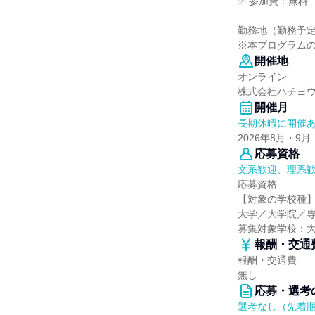
✅ 参加費：無料
勤務地（勤務予
※本プログラム
開催地
オンライン
株式会社ハチヨ
開催月
長期休暇に開催
2026年8月・9月
応募資格
文系歓迎、理系
応募資格
【対象の学校種
大学／大学院／
募集対象学校：
報酬・交通
報酬・交通費
無し
応募・選考
選考なし（先着