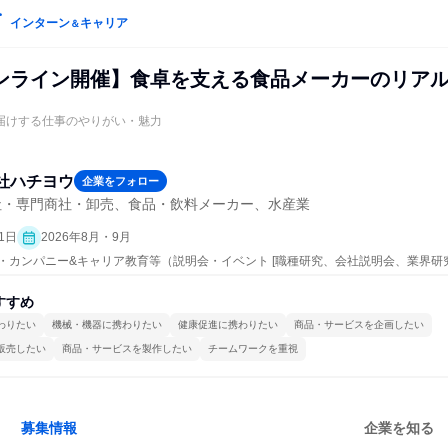
インターン
キャリア
＆
ンライン開催】食卓を支える食品メーカーのリア
お届けする仕事のやりがい・魅力
社ハチヨウ
企業をフォロー
社・専門商社・卸売、食品・飲料メーカー、水産業
1日
2026年8月・9月
プン・カンパニー&キャリア教育等（説明会・イベント [職種研究、会社説明会、業界研
すすめ
わりたい
機械・機器に携わりたい
健康促進に携わりたい
商品・サービスを企画したい
販売したい
商品・サービスを製作したい
チームワークを重視
募集情報
企業を知る