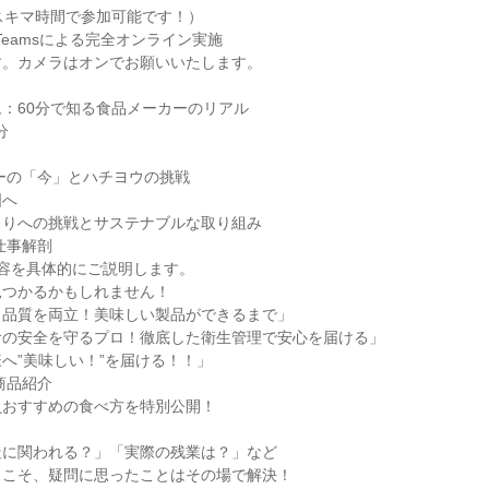
スキマ時間で参加可能です！）
ft Teamsによる完全オンライン実施
す。カメラはオンでお願いいたします。
ム：60分で知る食品メーカーのリアル
分
ーカーの「今」とハチヨウの挑戦
国へ
くりへの挑戦とサステナブルな取り組み
お仕事解剖
容を具体的にご説明します。
見つかるかもしれません！
と品質を両立！美味しい製品ができるまで」
食の安全を守るプロ！徹底した衛生管理で安心を届ける」
へ”美味しい！”を届ける！！」
の商品紹介
員おすすめの食べ方を特別公開！
造に関われる？」「実際の残業は？」など
らこそ、疑問に思ったことはその場で解決！