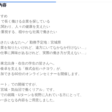
内容
すすめ
】で長く働ける企業を探している
に関わり、人々の健康を支えたい
を重視する、穏やかな社風で働きたい
きたいあなたへ／ 勤務予定地：宮城県
企業を知りたいけれど、遠方にいてなかなか行けない…」
の仕事に興味があるけれど、実際の働き方が見えない…」
つ東北出身・在住の学生の皆さんへ。
の食卓を支える「株式会社ハチヨウ」が、
加できる60分のオンラインセミナーを開催します。
モート」での開催ですが、
「宮城・気仙沼で働くリアル」です。
アでの就職・Uターンを視野に入れている方にとって、
の一歩となる内容をご用意しました。