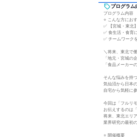
プログラム
プログラム内容
⭐ こんな方にお
✅ 【宮城・東北
✅ 食生活・食育
✅ チームワーク
＼将来、東北で働
「地元・宮城の
「食品メーカー
そんな悩みを持
気仙沼から日本
自宅から気軽に参
今回は「フルリ
お伝えするのは
将来、東北エリ
業界研究の最初
⭐ 開催概要