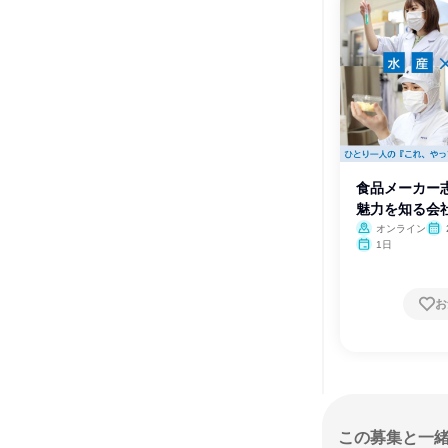
食品メーカー
魅力を知る会
オンライン
1日
お
この募集と一