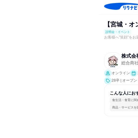
【宮城・オ
説明会・イベント
お客様へ”笑顔”を
株式会
総合商
オンライン
28卒 | オー
こんな人にお
食生活・食育に関
商品・サービスを