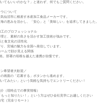
聞いてもいいのかな？」と迷わず、何でもご質問ください。
ヨウについて
県気仙沼市に根差す水産加工食品メーカーです。
な海の恵みを活かし、「安心」と「美味しい」を追求してきました。
加工のプロフェッショナル
管理と、素材の良さを活かす加工技術が強みです。
済と食文化の活性化
守り、宮城の魅力を全国へ発信しています。
ホームで顔が見える関係
0名。部署の垣根を越えた連携が自慢です。
ーン希望者大歓迎／
この画面の「応募する」ボタンから進めます。
聞いてみたい」という気軽な気持ちでエントリーください！
紹介（現時点での事実情報）
「もっと知りたい！」という方はぜひ会社見学にお越しください
自宅（完全リモート）