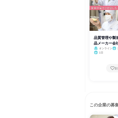
品質管理や製
品メーカー会
オンライン
1日
お
この企業の募