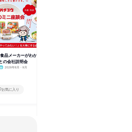
株
|食品メーカーがわか
品質管理や製造を学ぶ|宮城の食
との会社説明会
品メーカー会社説明会
2026年8月・9月
オンライン
2026年8月・9月
1日
お気に入り
お気に入り