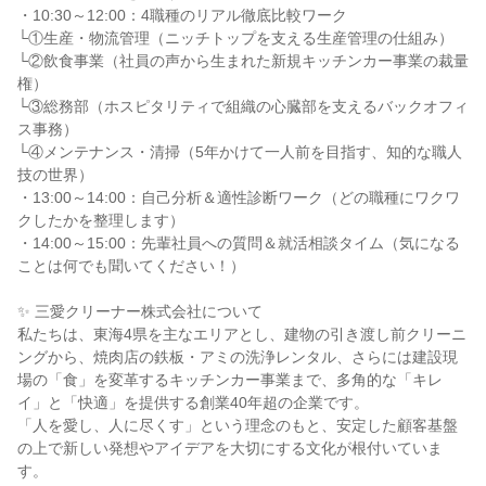
・10:30～12:00：4職種のリアル徹底比較ワーク
└①生産・物流管理（ニッチトップを支える生産管理の仕組み）
└②飲食事業（社員の声から生まれた新規キッチンカー事業の裁量
権）
└③総務部（ホスピタリティで組織の心臓部を支えるバックオフィ
ス事務）
└④メンテナンス・清掃（5年かけて一人前を目指す、知的な職人
技の世界）
・13:00～14:00：自己分析＆適性診断ワーク（どの職種にワクワ
クしたかを整理します）
・14:00～15:00：先輩社員への質問＆就活相談タイム（気になる
ことは何でも聞いてください！）
✨ 三愛クリーナー株式会社について
私たちは、東海4県を主なエリアとし、建物の引き渡し前クリーニ
ングから、焼肉店の鉄板・アミの洗浄レンタル、さらには建設現
場の「食」を変革するキッチンカー事業まで、多角的な「キレ
イ」と「快適」を提供する創業40年超の企業です。
「人を愛し、人に尽くす」という理念のもと、安定した顧客基盤
の上で新しい発想やアイデアを大切にする文化が根付いていま
す。