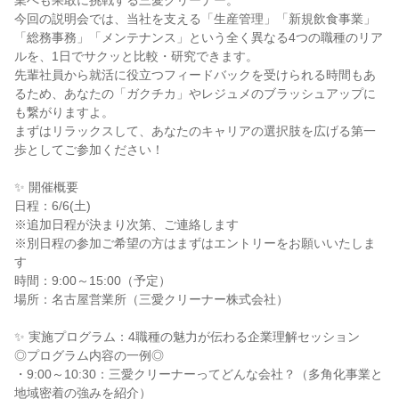
業へも果敢に挑戦する三愛クリーナー。
今回の説明会では、当社を支える「生産管理」「新規飲食事業」
「総務事務」「メンテナンス」という全く異なる4つの職種のリア
ルを、1日でサクッと比較・研究できます。
先輩社員から就活に役立つフィードバックを受けられる時間もあ
るため、あなたの「ガクチカ」やレジュメのブラッシュアップに
も繋がりますよ。
まずはリラックスして、あなたのキャリアの選択肢を広げる第一
歩としてご参加ください！
✨ 開催概要
日程：6/6(土)
※追加日程が決まり次第、ご連絡します
※別日程の参加ご希望の方はまずはエントリーをお願いいたしま
す
時間：9:00～15:00（予定）
場所：名古屋営業所（三愛クリーナー株式会社）
✨ 実施プログラム：4職種の魅力が伝わる企業理解セッション
◎プログラム内容の一例◎
・9:00～10:30：三愛クリーナーってどんな会社？（多角化事業と
地域密着の強みを紹介）