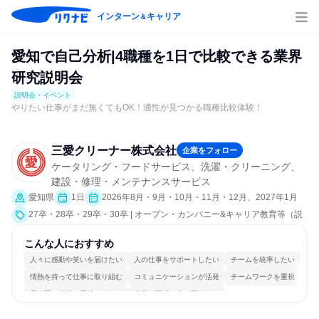
インターン
キャリア
＆
愛知で自己分析|4職種を1日で比較できる業界
研究説明会
説明会・イベント
やりたい仕事がまだ無くてもOK！適性が見つかる職種比較体験！
三愛クリーナー株式会社
企業をフォロー
ケータリング・フードサービス、洗濯・クリーニング、
建設・修理・メンテナンスサービス
愛知県
1日
2026年8月・9月・10月・11月・12月、2027年1月
27卒・28卒・29卒・30卒 | オープン・カンパニー&キャリア教育等（説
明会・イベント [職種研究、社員交流会、就活サポート、会社説明会、業
界研究]）
こんな人におすすめ
人々に感動や笑いを届けたい
人の仕事をサポートしたい
チームを統率したい
情熱を持って仕事に取り組む
コミュニケーションが活発
チームワークを重視
長く同じ会社に居続けられる
多様な職種の人と関われる