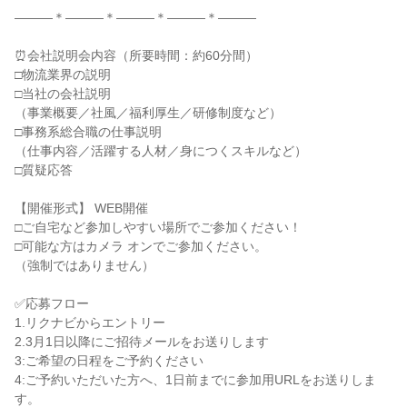
―――＊―――＊―――＊―――＊―――
⏰会社説明会内容（所要時間：約60分間）
□物流業界の説明
□当社の会社説明
（事業概要／社風／福利厚生／研修制度など）
□事務系総合職の仕事説明
（仕事内容／活躍する人材／身につくスキルなど）
□質疑応答
【開催形式】 WEB開催
□ご自宅など参加しやすい場所でご参加ください！
□可能な方はカメラ オンでご参加ください。
（強制ではありません）
✅応募フロー
1.リクナビからエントリー
2.3月1日以降にご招待メールをお送りします
3:ご希望の日程をご予約ください
4:ご予約いただいた方へ、1日前までに参加用URLをお送りしま
す。