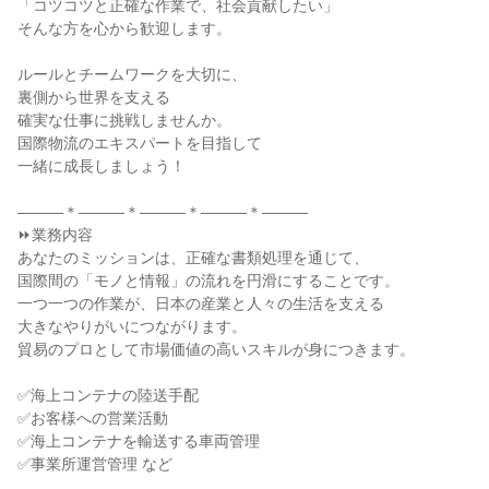
「コツコツと正確な作業で、社会貢献したい」
そんな方を心から歓迎します。
ルールとチームワークを大切に、
裏側から世界を支える
確実な仕事に挑戦しませんか。
国際物流のエキスパートを目指して
一緒に成長しましょう！
―――＊―――＊―――＊―――＊―――
⏩業務内容
あなたのミッションは、正確な書類処理を通じて、
国際間の「モノと情報」の流れを円滑にすることです。
一つ一つの作業が、日本の産業と人々の生活を支える
大きなやりがいにつながります。
貿易のプロとして市場価値の高いスキルが身につきます。
✅海上コンテナの陸送手配
✅お客様への営業活動
✅海上コンテナを輸送する車両管理
✅事業所運営管理 など