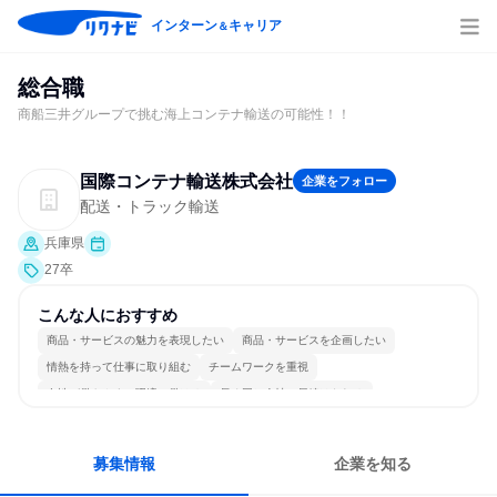
インターン
キャリア
＆
総合職
商船三井グループで挑む海上コンテナ輸送の可能性！！
国際コンテナ輸送株式会社
企業をフォロー
配送・トラック輸送
兵庫県
27卒
こんな人におすすめ
商品・サービスの魅力を表現したい
商品・サービスを企画したい
情熱を持って仕事に取り組む
チームワークを重視
女性が働きやすい環境で働ける
長く同じ会社に居続けられる
若手が裁量を持てる環境
人とたくさん会話する
募集情報
企業を知る