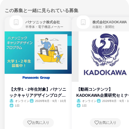
この募集と一緒に見られている募集
パナソニック株式会社
株式会社KADOKAWA
半導体・電子機器メーカー
出版社・新聞社
【大学1・2年生対象】パナソニ
【動画コンテンツ】
ックキャリアデザインプログラ
KADOKAWA企業研究セミナ
ム
オンライン
2026年8月・9月・10月
オンライン
2026年8月・9月・1
月・11月・12月
1日
1日
お気に入り
お気に入り