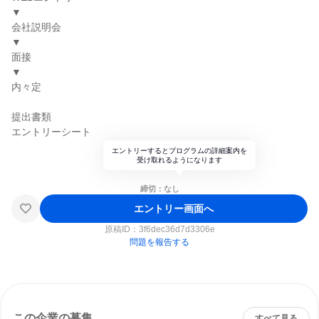
▼
会社説明会
▼
面接
▼
内々定
提出書類
エントリーシート
エントリーするとプログラムの詳細案内を
受け取れるようになります
締切：なし
エントリー画面へ
原稿ID：
3f6dec36d7d3306e
問題を報告する
この企業の募集
すべて見る