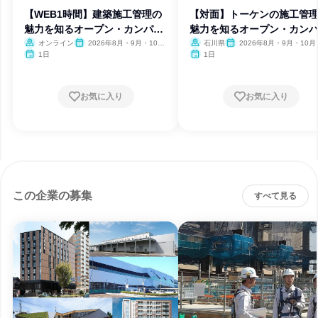
【WEB1時間】建築施工管理の
【対面】トーケンの施工管
魅力を知るオープン・カンパニ
魅力を知るオープン・カン
ー
ー
オンライン
2026年8月・9月・10
石川県
2026年8月・9月・10月
月・11月
月
1日
1日
お気に入り
お気に入り
この企業の募集
すべて見る