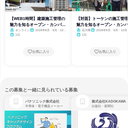
【WEB1時間】建築施工管理の
【対面】トーケンの施工管
魅力を知るオープン・カンパニ
魅力を知るオープン・カン
ー
ー
オンライン
2026年8月・9月・10
石川県
2026年8月・9月・10月
月・11月
月
1日
1日
お気に入り
お気に入り
この募集と一緒に見られている募集
パナソニック株式会社
株式会社KADOKAWA
半導体・電子機器メーカー
出版社・新聞社