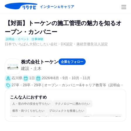
インターン
キャリア
＆
【対面】トーケンの施工管理の魅力を知るオ
ープン・カンパニー
説明会・イベント
仕事体験
日本でいちばん大切にしたい会社・DX認定・康経営優良法人認定
株式会社トーケン
企業をフォロー
建設・土木
石川県
1日
2026年8月・9月・10月・11月
27卒・28卒・29卒 | オープン・カンパニー&キャリア教育等（説明会・
イベント [職種研究、職場見学会、社員交流会、会社説明会、業界研
究]、仕事体験）
こんな人におすすめ
人・世の中の安全を守りたい
テクノロジーに携わりたい
都市・街づくりがしたい
プロジェクトを推進したい
情熱を持って仕事に取り組む
コミュニケーションが活発
チームワークを重視
長く同じ会社に居続けられる
一つの専門分野を極める
人とたくさん会話する